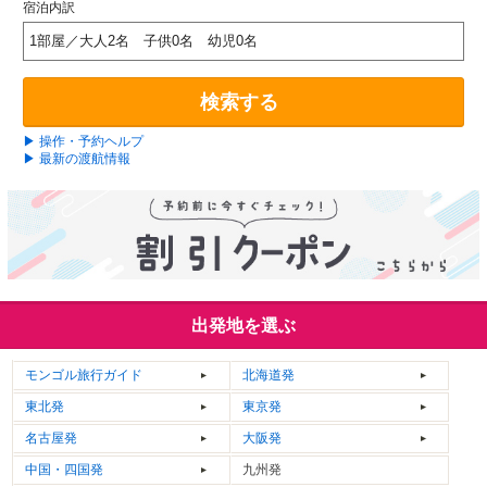
宿泊内訳
1部屋／大人2名 子供0名 幼児0名
検索する
▶ 操作・予約ヘルプ
▶ 最新の渡航情報
出発地を選ぶ
モンゴル
旅行ガイド
北海道発
東北発
東京発
名古屋発
大阪発
中国・四国発
九州発