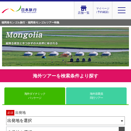
マイページ
（予約確認）
店舗一覧
福岡発モンゴル旅行・福岡発モンゴルツアー特集
海外ツアーを検索条件より探す
海外ダイナミック
海外添乗員
パッケージ
同行ツアー
出発地
必須
出発地を選択