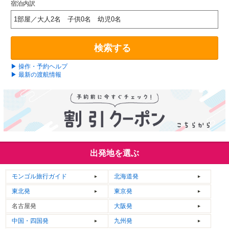
宿泊内訳
1部屋／大人2名 子供0名 幼児0名
検索する
▶ 操作・予約ヘルプ
▶ 最新の渡航情報
出発地を選ぶ
モンゴル
旅行ガイド
北海道発
東北発
東京発
名古屋発
大阪発
中国・四国発
九州発