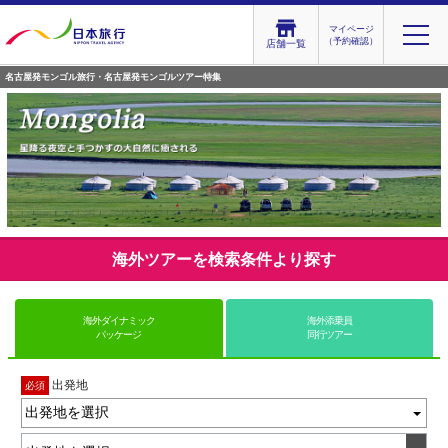
マイページ
（予約確認）
店舗一覧
名古屋発モンゴル旅行・名古屋発モンゴルツアー特集
海外ツアーを検索条件より探す
海外ダイナミック
海外添乗員
パッケージ
同行ツアー
出発地
必須
出発地を選択