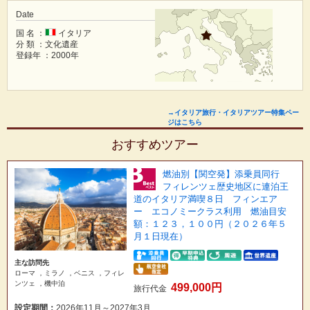
国 名 ：
イタリア
分 類 ：文化遺産
登録年 ：2000年
→イタリア旅行・イタリアツアー特集ペー
ジはこちら
おすすめツアー
燃油別【関空発】添乗員同行
フィレンツェ歴史地区に連泊王
道のイタリア満喫８日 フィンエア
ー エコノミークラス利用 燃油目安
額：１２３，１００円（２０２６年５
月１日現在）
主な訪問先
ローマ ，ミラノ ，ベニス ，フィレ
ンツェ ，機中泊
499,000円
旅行代金
設定期間：
2026年11月～2027年3月