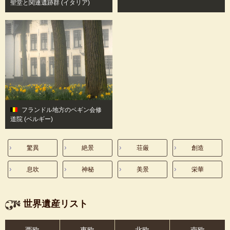
聖堂と関連遺跡群 (イタリア)
フランドル地方のベギン会修
道院
(ベルギー)
驚異
絶景
荘厳
創造
息吹
神秘
美景
栄華
世界遺産リスト