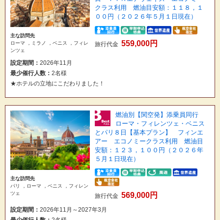
クラス利用 燃油目安額：１１８，１
００円（２０２６年５月１日現在）
主な訪問先
559,000円
ローマ ，ミラノ ，ベニス ，フィレ
旅行代金
ンツェ
設定期間：
2026年11月
最少催行人数：
2名様
★ホテルの立地にこだわりました！
燃油別【関空発】添乗員同行
ローマ・フィレンツェ・ベニス
とパリ８日【基本プラン】 フィンエ
アー エコノミークラス利用 燃油目
安額：１２３，１００円（２０２６年
５月１日現在）
主な訪問先
パリ ，ローマ ，ベニス ，フィレン
ツェ
569,000円
旅行代金
設定期間：
2026年11月～2027年3月
最少催行人数：
2名様