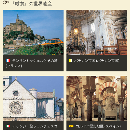
『厳粛』の世界遺産
モンサンミッシェルとその湾
バチカン市国
(バチカン市国)
(フランス)
アッシジ、聖フランチェスコ
コルドバ歴史地区
(スペイン)