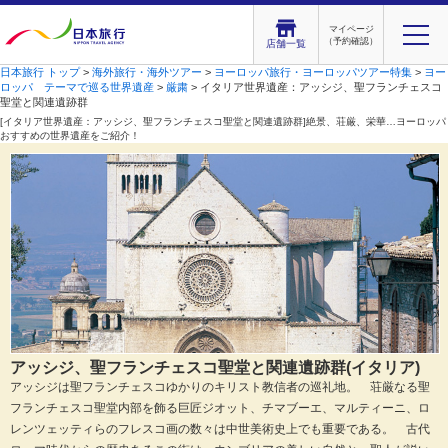
マイページ
（予約確認）
店舗一覧
日本旅行 トップ
>
海外旅行・海外ツアー
>
ヨーロッパ旅行・ヨーロッパツアー特集
>
ヨー
ロッパ テーマで巡る世界遺産
>
厳粛
> イタリア世界遺産：アッシジ、聖フランチェスコ
聖堂と関連遺跡群
[イタリア世界遺産：アッシジ、聖フランチェスコ聖堂と関連遺跡群]絶景、荘厳、栄華…ヨーロッパ
おすすめの世界遺産をご紹介！
アッシジ、聖フランチェスコ聖堂と関連遺跡群(イタリア)
アッシジは聖フランチェスコゆかりのキリスト教信者の巡礼地。 荘厳なる聖
フランチェスコ聖堂内部を飾る巨匠ジオット、チマブーエ、マルティーニ、ロ
レンツェッティらのフレスコ画の数々は中世美術史上でも重要である。 古代