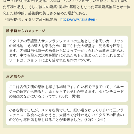
ローマ時代からの歴史あるこの街は、ウンブリアの美しい自然と、聖人が説い
た平和の教え、そして後世の建築･美術の基礎ともなった宗教建築物群とが一体
化した精神的、芸術的な美しさを秘めた場所である。
〈情報提供：イタリア政府観光局
https://www.italia.it/en
〉
イタリアの守護聖人サンフランツェスコの生地として名高いカトリック
の巡礼地。その聖人を奉るために建てられた大聖堂は、見る者を圧巻し
ます。内部は当代随一の画像たちによって手がけられた宗教画に彩られ
ます。中でも聖人の説教を聞きに小鳥たちもが集まったと言われるエピ
ソードは、ジョットにより描かれた名作の1つです。
ここは古代文明の息吹を感じる場所です。白い石でできていて、ペルー
ジャの遠方から来ると、遠くからでもそれが見えます。ダビンチコード
の映画のなかにいるようです。(30代・男性)
小さな街でしたが、ステキな街でした。細い道をゆっくり歩いて三フラ
ンチェスコ教会へと向かうと、大都市では味わえないイタリアの田舎の
のどかな雰囲気を感じ取ることが出来ました。(30代・女性)