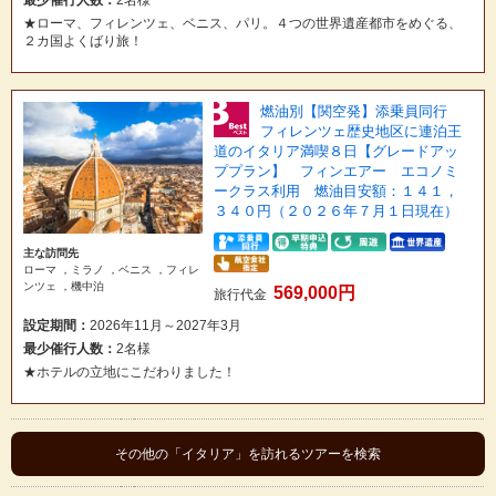
★ローマ、フィレンツェ、ベニス、パリ。４つの世界遺産都市をめぐる、
２カ国よくばり旅！
燃油別【関空発】添乗員同行
フィレンツェ歴史地区に連泊王
道のイタリア満喫８日【グレードアッ
ププラン】 フィンエアー エコノミ
ークラス利用 燃油目安額：１４１，
３４０円（２０２６年７月１日現在）
主な訪問先
ローマ ，ミラノ ，ベニス ，フィレ
ンツェ ，機中泊
569,000円
旅行代金
設定期間：
2026年11月～2027年3月
最少催行人数：
2名様
★ホテルの立地にこだわりました！
その他の「イタリア」を訪れるツアーを検索