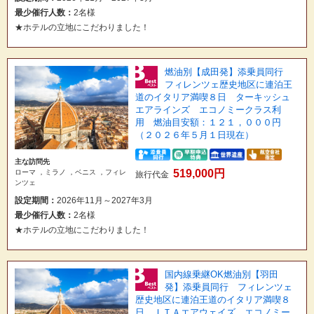
最少催行人数：
2名様
★ホテルの立地にこだわりました！
燃油別【成田発】添乗員同行
フィレンツェ歴史地区に連泊王
道のイタリア満喫８日 ターキッシュ
エアラインズ エコノミークラス利
用 燃油目安額：１２１，０００円
（２０２６年５月１日現在）
主な訪問先
519,000円
ローマ ，ミラノ ，ベニス ，フィレ
旅行代金
ンツェ
設定期間：
2026年11月～2027年3月
最少催行人数：
2名様
★ホテルの立地にこだわりました！
国内線乗継OK燃油別【羽田
発】添乗員同行 フィレンツェ
歴史地区に連泊王道のイタリア満喫８
日 ＩＴＡエアウェイズ エコノミー