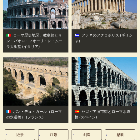
ローマ歴史地区、教皇領とサ
アテネのアクロポリス
(ギリシ
ン・パオロ・フオーリ・レ・ムー
ャ）
ラ大聖堂
(イタリア)
ポン・デュ・ガール（ローマ
セゴビア旧市街とローマ水道
の水道橋）
(フランス)
橋
(スペイン)
絶景
荘厳
創造
息吹