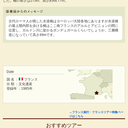
した。橋の長さは275m、高さ約48.77m。
古代ローマ人が残した水道橋はヨーロッパ大陸各地にありますが水道橋
の最上階内部を歩ける橋はここ南フランスのアルルとアビニョンの間に
位置し、ガルドン川に架かるポンデュガールくらいでしょうか。三層構
造になっていて高さ49mです。
国 名 ：
フランス
分 類 ：文化遺産
登録年 ：1985年
→フランス旅行・フランスツアー特集ペー
ジはこちら
おすすめツアー