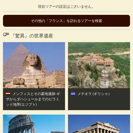
現在ツアーの設定はございません。
その他の「フランス」を訪れるツアーを検索
『驚異』の世界遺産
メンフィスとその墓地遺跡-ギ
メテオラ
(ギリシャ）
ザからダハシュールまでのピラミ
ッド地帯
(エジプト)