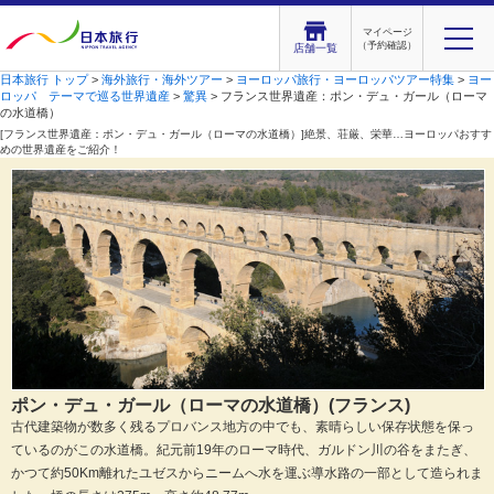
マイページ
（予約確認）
店舗一覧
日本旅行 トップ
>
海外旅行・海外ツアー
>
ヨーロッパ旅行・ヨーロッパツアー特集
>
ヨー
ロッパ テーマで巡る世界遺産
>
驚異
> フランス世界遺産：ポン・デュ・ガール（ローマ
の水道橋）
[フランス世界遺産：ポン・デュ・ガール（ローマの水道橋）]絶景、荘厳、栄華…ヨーロッパおすす
めの世界遺産をご紹介！
ポン・デュ・ガール（ローマの水道橋）(フランス)
古代建築物が数多く残るプロバンス地方の中でも、素晴らしい保存状態を保っ
ているのがこの水道橋。紀元前19年のローマ時代、ガルドン川の谷をまたぎ、
かつて約50Km離れたユゼスからニームへ水を運ぶ導水路の一部として造られま