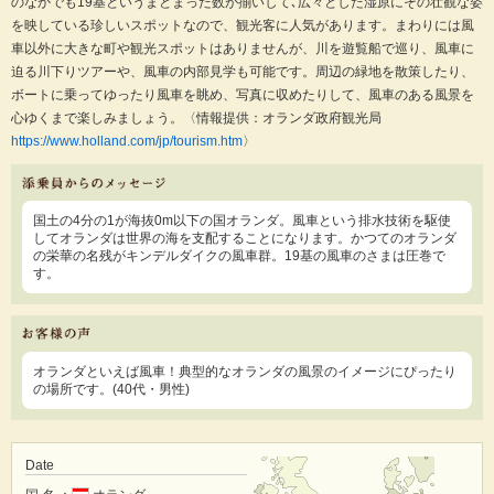
のなかでも19基というまとまった数が揃いして､広々とした湿原にその壮観な姿
を映している珍しいスポットなので、観光客に人気があります。まわりには風
車以外に大きな町や観光スポットはありませんが、川を遊覧船で巡り、風車に
迫る川下りツアーや、風車の内部見学も可能です。周辺の緑地を散策したり、
ボートに乗ってゆったり風車を眺め、写真に収めたりして、風車のある風景を
心ゆくまで楽しみましょう。〈情報提供：オランダ政府観光局
https://www.holland.com/jp/tourism.htm
〉
国土の4分の1が海抜0m以下の国オランダ。風車という排水技術を駆使
してオランダは世界の海を支配することになります。かつてのオランダ
の栄華の名残がキンデルダイクの風車群。19基の風車のさまは圧巻で
す。
オランダといえば風車！典型的なオランダの風景のイメージにぴったり
の場所です。(40代・男性)