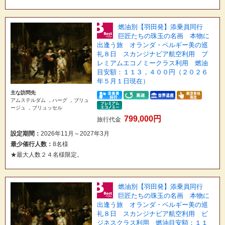
燃油別【羽田発】添乗員同行
巨匠たちの珠玉の名画 本物に
出逢う旅 オランダ・ベルギー美の巡
礼８日 スカンジナビア航空利用 プ
レミアムエコノミークラス利用 燃油
目安額：１１３，４００円（２０２６
年５月１日現在）
主な訪問先
アムステルダム ，ハーグ ，ブリュ
ージュ ，ブリュッセル
799,000円
旅行代金
設定期間：
2026年11月～2027年3月
最少催行人数：
8名様
★最大人数２４名様限定。
燃油別【羽田発】添乗員同行
巨匠たちの珠玉の名画 本物に
出逢う旅 オランダ・ベルギー美の巡
礼８日 スカンジナビア航空利用 ビ
ジネスクラス利用 燃油目安額：１１