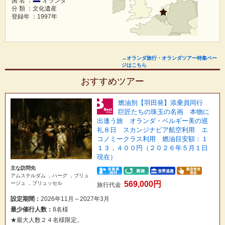
国 名 ：
オランダ
分 類 ：文化遺産
登録年 ：1997年
→オランダ旅行・オランダツアー特集ペー
ジはこちら
おすすめツアー
燃油別【羽田発】添乗員同行
巨匠たちの珠玉の名画 本物に
出逢う旅 オランダ・ベルギー美の巡
礼８日 スカンジナビア航空利用 エ
コノミークラス利用 燃油目安額：１
１３，４００円（２０２６年５月１日
現在）
主な訪問先
アムステルダム ，ハーグ ，ブリュ
569,000円
ージュ ，ブリュッセル
旅行代金
設定期間：
2026年11月～2027年3月
最少催行人数：
8名様
★最大人数２４名様限定。