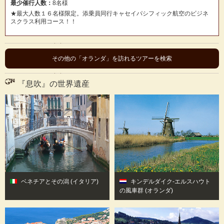
最少催行人数：
8名様
★最大人数１６名様限定。添乗員同行キャセイパシフィック航空のビジネ
スクラス利用コース！！
その他の「オランダ」を訪れるツアーを検索
『息吹』の世界遺産
ベネチアとその潟
(イタリア)
キンデルダイク‐エルスハウト
の風車群
(オランダ)