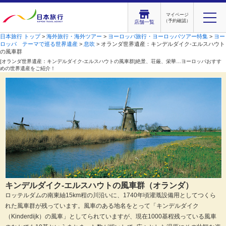
マイページ
（予約確認）
店舗一覧
日本旅行 トップ
>
海外旅行・海外ツアー
>
ヨーロッパ旅行・ヨーロッパツアー特集
>
ヨー
ロッパ テーマで巡る世界遺産
>
息吹
> オランダ世界遺産：キンデルダイク‐エルスハウト
の風車群
[オランダ世界遺産：キンデルダイク‐エルスハウトの風車群]絶景、荘厳、栄華…ヨーロッパおすす
めの世界遺産をご紹介！
キンデルダイク‐エルスハウトの風車群（オランダ）
ロッテルダムの南東紬15km程の川沿いに、1740年頃灌漑設備用としてつくら
れた風車群が残っています。風車のある地名をとって「キンデルダイク
（Kinderdijk）の風車」としてられていますが、現在1000基程残っている風車