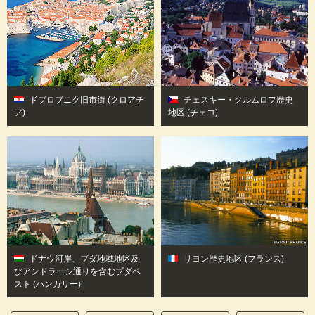
ドブロブニク旧市街
(クロアチ
チェスキー・クルムロフ歴史
ア)
地区
(チェコ)
ドナウ河岸、ブダ地域地区及
リヨン歴史地区
(フランス)
びアンドラーシ通りを含むブダペ
スト
(ハンガリー)