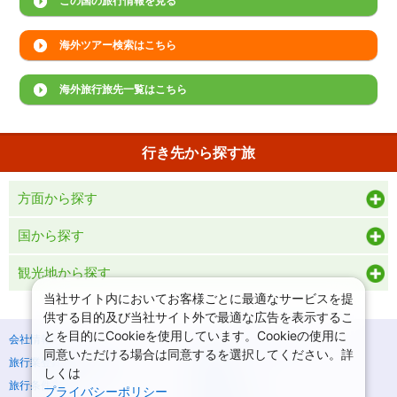
この国の旅行情報を見る
海外ツアー検索はこちら
海外旅行旅先一覧はこちら
行き先から探す旅
方面から探す
国から探す
観光地から探す
当社サイト内においてお客様ごとに最適なサービスを提
供する目的及び当社サイト外で最適な広告を表示するこ
とを目的にCookieを使用しています。Cookieの使用に
会社情報
プライバシーポリシー
同意いただける場合は同意するを選択してください。詳
旅行業登録票・約款
規約集
しくは
旅行条件書
商標について
プライバシーポリシー