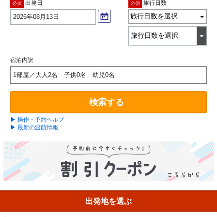
出発日
旅行日数
必須
必須
旅行日数を選択
2026年08月13日
宿泊内訳
1部屋／大人2名 子供0名 幼児0名
検索する
▶ 操作・予約ヘルプ
▶ 最新の渡航情報
出発地を選ぶ