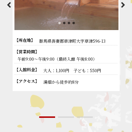
【所在地】
【
群馬県吾妻郡草津町大字草津596-13
【営業時間】
【
午前9:00～午後9:00（最終入館 午後8:00）
【入館料金】
大人：1,100円 子ども：550円
【アクセス】
湯畑から徒歩約8分
【
【