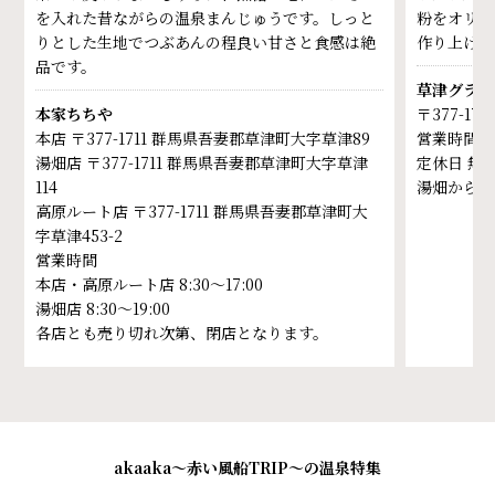
を入れた昔ながらの温泉まんじゅうです。しっと
粉をオリジ
りとした生地でつぶあんの程良い甘さと食感は絶
作り上げた
品です。
草津グラン
本家ちちや
〒377-1
本店 〒377-1711 群馬県吾妻郡草津町大字草津89
営業時間 1
湯畑店 〒377-1711 群馬県吾妻郡草津町大字草津
定休日 無
114
湯畑から歩
高原ルート店 〒377-1711 群馬県吾妻郡草津町大
字草津453-2
営業時間
本店・高原ルート店 8:30～17:00
湯畑店 8:30～19:00
各店とも売り切れ次第、閉店となります。
akaaka～赤い風船TRIP～の温泉特集