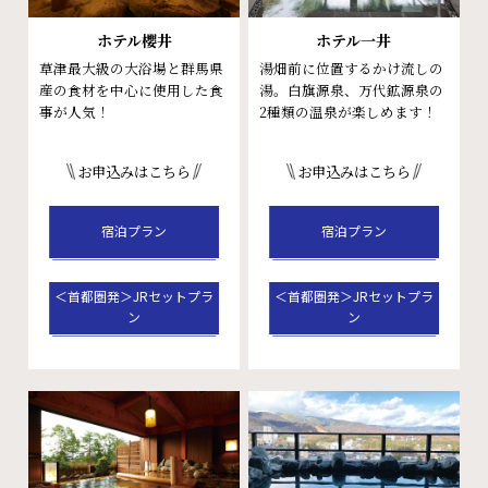
ホテル櫻井
ホテル一井
草津最大級の大浴場と群馬県
湯畑前に位置するかけ流しの
産の
食材を中心に使用した食
湯。
白旗源泉、万代鉱源泉の
事が人気！
2種類の
温泉が楽しめます！
お申込みはこちら
お申込みはこちら
宿泊プラン
宿泊プラン
＜首都圏発＞JRセットプラ
＜首都圏発＞JRセットプラ
ン
ン