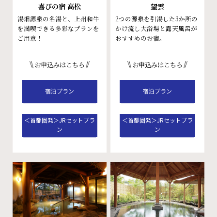
喜びの宿 高松
望雲
湯畑源泉の名湯と、上州和牛
2つの源泉を引湯した3か所の
を満喫できる多彩なプランを
かけ流し大浴場と露天風呂が
ご用意！
おすすめのお宿。
お申込みはこちら
お申込みはこちら
宿泊プラン
宿泊プラン
＜首都圏発＞JRセットプラ
＜首都圏発＞JRセットプラ
ン
ン