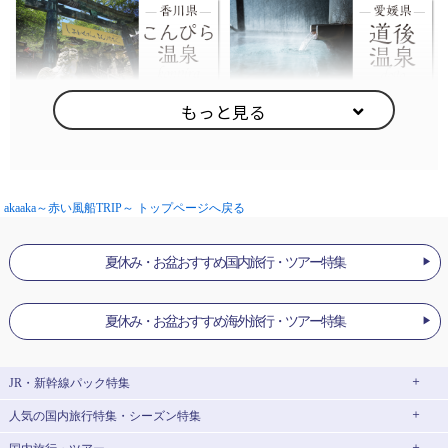
akaaka～赤い風船TRIP～ トップページへ戻る
夏休み・お盆おすすめ国内旅行・ツアー特集
夏休み・お盆おすすめ海外旅行・ツアー特集
JR・新幹線パック
特集
人気の国内旅行特集・シーズン特集
JR・新幹線＋ホテルパック
日帰り JR・新幹線 パック