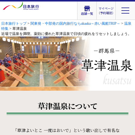
マイページ
（予約確認）
店舗一覧
日本旅行トップ
>
関東発・中部発の国内旅行ならakaaka～赤い風船TRIP～
>
温泉
特集
> 草津温泉
近場で温泉を満喫。薬効に優れた草津温泉で日頃の疲れをリセットしましょう。
草津温泉について
「草津よいとこ 一度はおいで」という歌い出しで有名な