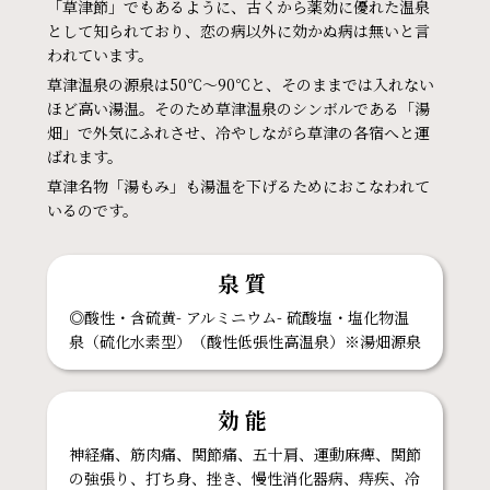
「草津節」でもあるように、古くから薬効に優れた温泉
として知られており、恋の病以外に効かぬ病は無いと言
われています。
草津温泉の源泉は50℃～90℃と、そのままでは入れない
ほど高い湯温。そのため草津温泉のシンボルである「湯
畑」で外気にふれさせ、冷やしながら草津の各宿へと運
ばれます。
草津名物「湯もみ」も湯温を下げるためにおこなわれて
いるのです。
泉質
◎酸性・含硫黄- アルミニウム- 硫酸塩・塩化物温
泉（硫化水素型）（酸性低張性高温泉）※湯畑源泉
効能
神経痛、筋肉痛、関節痛、五十肩、運動麻痺、関節
の強張り、打ち身、挫き、慢性消化器病、痔疾、冷