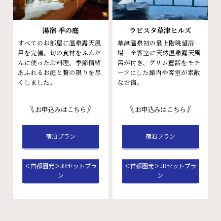
湯宿 季の庭
ラビスタ草津ヒルズ
すべてのお部屋に温泉露天風
草津温泉初の最上階眺望浴
呂を
完備。旬の食材をふんだ
場！
全客室に天然温泉露天風
んに使ったお料理、季節情緒
呂が付き、グリム童話をモチ
あふれるお庭と
贅の限りを尽
ーフにした館内や客室が素敵
くしました。
なお宿。
お申込みはこちら
お申込みはこちら
宿泊プラン
宿泊プラン
＜首都圏発＞JRセットプラ
＜首都圏発＞JRセットプラ
ン
ン