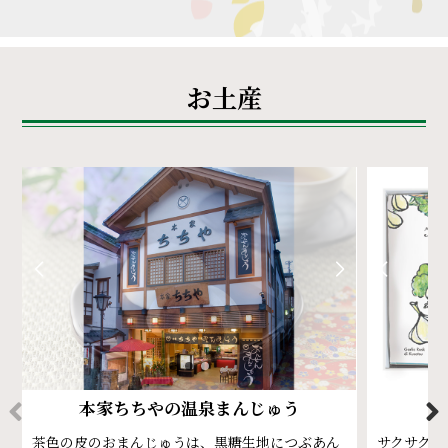
お土産
本家ちちやの温泉まんじゅう
茶色の皮のおまんじゅうは、黒糖生地につぶあん
サクサクっ