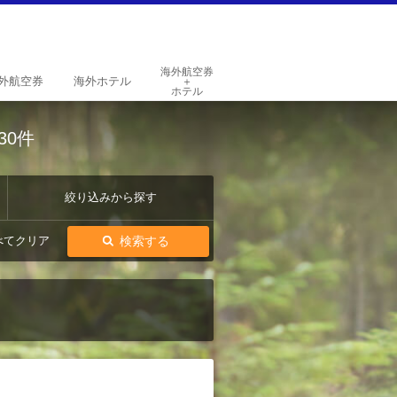
海外航空券
外
航空券
海外
ホテル
＋
ホテル
30件
絞り込みから探す
検索する
べてクリア