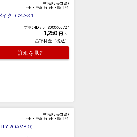
甲信越
/
長野県
/
上田・戸倉上山田・軽井沢
LGS-SK1）
プランID：pln3000006727
1,250
円 ～
基準料金（税込）
詳細を見る
甲信越
/
長野県
/
上田・戸倉上山田・軽井沢
ROAM8.0）