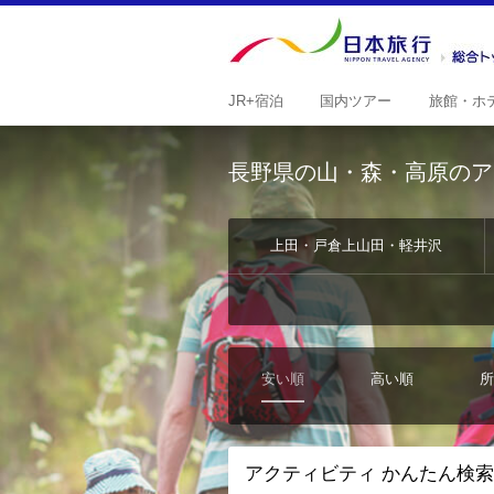
JR+
宿泊
国内
ツアー
旅館・
ホ
長野県の山・森・高原のア
上田・戸倉上山田・軽井沢
安い順
高い順
所
アクティビティ かんたん検索