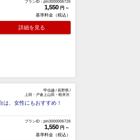
プランID：pln3000006726
1,550
円 ～
基準料金（税込）
詳細を見る
甲信越
/
長野県
/
上田・戸倉上山田・軽井沢
台は、女性にもおすすめ！
プランID：pln3000006728
1,550
円 ～
基準料金（税込）