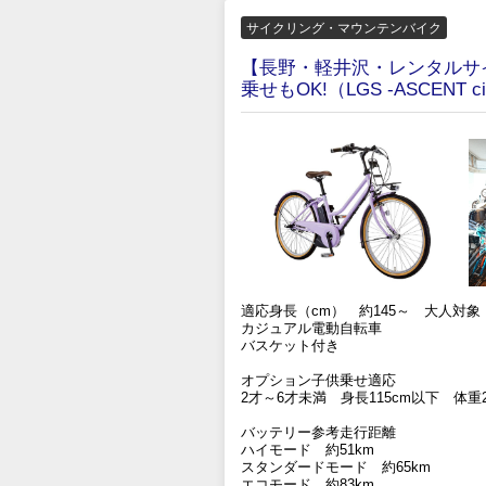
サイクリング・マウンテンバイク
【長野・軽井沢・レンタルサ
乗せもOK!（LGS -ASCENT ci
適応身長（cm） 約145～ 大人対象
カジュアル電動自転車
バスケット付き
オプション子供乗せ適応
2才～6才未満 身長115cm以下 体重2
バッテリー参考走行距離
ハイモード 約51km
スタンダードモード 約65km
エコモード 約83km