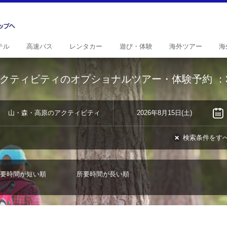
テル
高速
バス
レンタ
カー
遊び・
体験
海外
ツアー
海
クティビティのオプショナルツアー・体験予約
：
山・森・高原のアクティビティ
2026年8月15日(土)
検索条件をす
要時間が短い順
所要時間が長い順