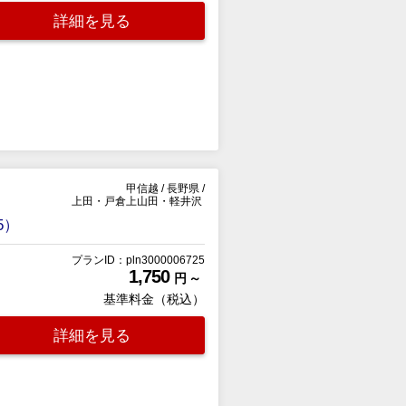
詳細を見る
甲信越
/
長野県
/
上田・戸倉上山田・軽井沢
5）
プランID：pln3000006725
1,750
円 ～
基準料金（税込）
詳細を見る