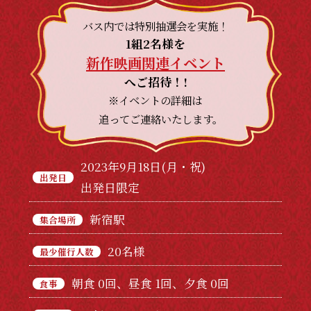
バス内では特別抽選会を実施！
1組2名様を
新作映画関連イベント
へご招待！!
※イベントの詳細は
追ってご連絡いたします。
2023年9月18日(月・祝)
出発日
出発日限定
新宿駅
集合場所
20名様
最少催行人数
朝食 0回、昼食 1回、夕食 0回
食事