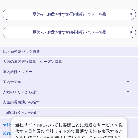
夏休み・お盆おすすめ国内旅行・ツアー特集
夏休み・お盆おすすめ海外旅行・ツアー特集
JR・新幹線パック
特集
人気の国内旅行特集・シーズン特集
JR・新幹線＋ホテルパック
日帰り JR・新幹線 パック
国内旅行・ツアー
出張パック
EX旅パック
東京ディズニーリゾート®への旅
ユニバーサル・スタジオ・ジャパン(USJ)
(EXダイナミックパック)
への旅
国内ホテル
北海道旅行・ツアー
東京⇔大阪(新大阪) 新幹線パック
東京⇔名古屋 新幹線パック
ハウステンボスへの旅
温泉旅行
人気のエリア
から探す
東北旅行・ツアー
大阪(新大阪)⇔東京 新幹線パック
日帰り旅行
飛行機+ホテルパック
人気の温泉地
から探す
青森旅行・ツアー
岩手旅行・ツアー
北海道ホテル・旅館
桜・お花見特集
ゴールデンウィーク(GW)の旅行
一緒に行く人
から探す
宮城旅行・ツアー
秋田旅行・ツアー
函館旅行
札幌旅行
北海道
夏休み・お盆休み旅行
シルバーウィーク旅行
山形旅行・ツアー
福島旅行・ツアー
青森ホテル・旅館
岩手ホテル・旅館
湯の川温泉(北海道)
定山渓温泉(北海道)
一人旅 国内版
家族・子連れ旅行 国内版
当社サイト内においてお客様ごとに最適なサービスを提
会社情報
プライバシーポリシー
冬休み旅行
紅葉旅行
供する目的及び当社サイト外で最適な広告を表示するこ
関東旅行・ツアー
宮城ホテル・旅館
秋田ホテル・旅館
仙台旅行
十勝川温泉(北海道)
阿寒湖温泉(北海道)
カップル・夫婦旅行 国内版
女子旅 国内版
旅行業登録票・約款
規約集
とを目的にCookieを使用しています。Cookieの使用に
クリスマスの旅行
年末年始・お正月の旅行