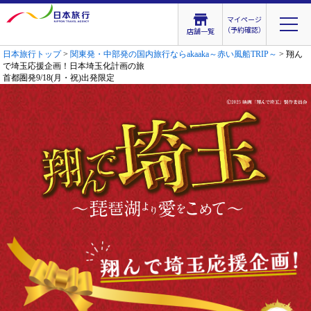
マイページ
（予約確認）
店舗一覧
日本旅行トップ
>
関東発・中部発の国内旅行ならakaaka～赤い風船TRIP～
> 翔ん
で埼玉応援企画！日本埼玉化計画の旅
首都圏発9/18(月・祝)出発限定