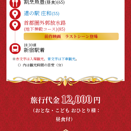
割烹魚豊
(昼食)(65)
道の駅 庄和
(55)
首都圏外郭放水路
(地下神殿コース)(85)
前作映画 ラストシーン登場
18:30頃
新宿駅着
※
赤文字は入場観光
、
青文字は下車観光
。
（）内は観光時間の目安（分）
12,000
旅行代金
円
（おとな・こども おひとり様：
昼食付）