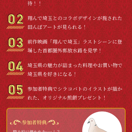
待！！
翔んで埼玉とのコラボデザインが施された
田んぼアートが見られる！
前作映画「翔んで埼玉」ラストシーンに登
場した首都圏外郭放水路を見学！
埼玉県の魅力が詰まった料理やお買い物で
埼玉県を好きになる！
参加者特典でシラコバトのイラストが描か
れた、オリジナル煎餅プレゼント！
参加者特典
踏み絵に使われた･･･！？