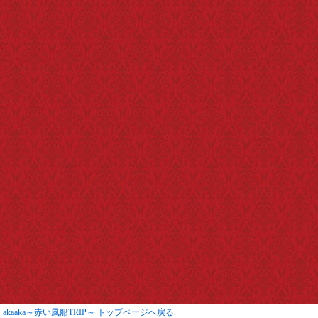
首都圏外郭放水路の規定により、中学生以下のお客様は、
大人の同伴が必要です。
小学校に入学していない年齢のお子様、中学生以下のお客
様のみでのご予約は、取扱店舗よりキャンセルさせていただ
きます。ご了承ください。
添乗員が同行いたします。
予約確定後、旅行10日前よりキャンセル料が発生いたしま
す。
募集人員：30名（大人1名様よりお申込み込みを受付）
最少催行人員：20名様
akaaka～赤い風船TRIP～ トップページへ戻る