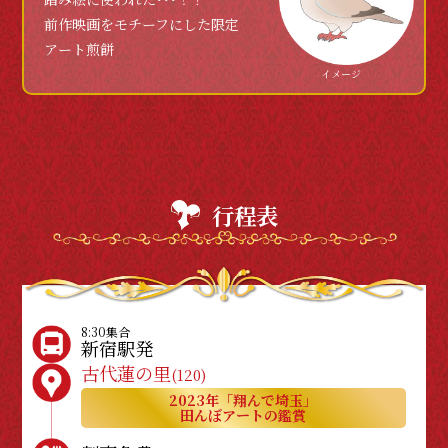
前作映画をモチーフにした限定
アート煎餅
イメージ
行程表
8:30集合
新宿駅発
古代蓮の里
(120)
2023年「翔んで埼玉」
田んぼアートの鑑賞