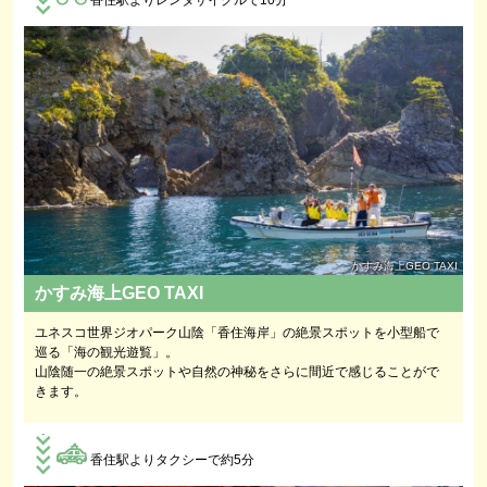
香住駅よりレンタサイクルで10分
かすみ海上GEO TAXI
かすみ海上GEO TAXI
ユネスコ世界ジオパーク山陰「香住海岸」の絶景スポットを小型船で
巡る「海の観光遊覧」。
山陰随一の絶景スポットや自然の神秘をさらに間近で感じることがで
きます。
香住駅よりタクシーで約5分