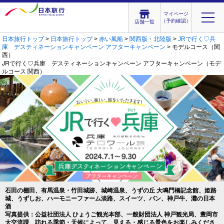
マイページ
（予約確認）
店舗一覧
日本旅行トップ
>
日本旅行トップ
>
赤い風船
>
関西版・北陸版
>
JRで行く♡兵
庫 デスティネーションキャンペーン アフターキャンペーン
> モデルコース（関
西）
JRで行く♡兵庫 デスティネーションキャンペーン アフターキャンペーン（モデ
ルコース 関西）
石田の棚田、有馬温泉・竹田城跡、城崎温泉、うずの丘 大鳴門橋記念館、姫路
城、うずしお、ハーモニーファーム淡路、スイーツ、パン、神戸牛、灘の日本
酒
写真提供：公益社団法人 ひょうご観光本部、一般財団法人 神戸観光局、豊岡市
大交流課 訪れる季節・天候によって、見える・感じる景色をお楽しみくださ