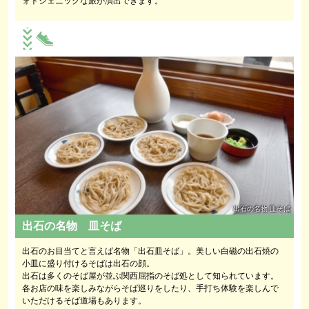
ォトジェニックな旅が演出できます。
出石の名物 皿そば
出石の名物 皿そば
出石のお目当てと言えば名物「出石皿そば」。美しい白磁の出石焼の
小皿に盛り付けるそばは出石の顔。
出石は多くのそば屋が並ぶ関西屈指のそば処として知られています。
各お店の味を楽しみながらそば巡りをしたり、手打ち体験を楽しんで
いただけるそば道場もあります。