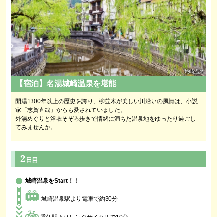
城崎温泉
【宿泊】名湯城崎温泉を堪能
開湯1300年以上の歴史を誇り、柳並木が美しい川沿いの風情は、小説
家「志賀直哉」からも愛されていました。
外湯めぐりと浴衣そぞろ歩きで情緒に満ちた温泉地をゆったり過ごし
てみませんか。
2
日目
城崎温泉をStart！！
城崎温泉駅より電車で約30分