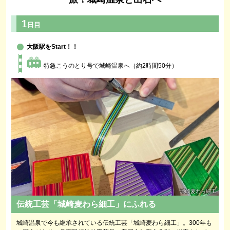
1
日目
大阪駅をStart！！
特急こうのとり号で城崎温泉へ（約2時間50分）
城崎麦わら細工
伝統工芸「城崎麦わら細工」にふれる
城崎温泉で今も継承されている伝統工芸「城崎麦わら細工」。300年も