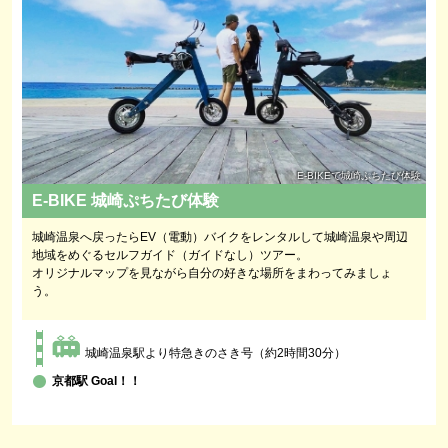
E-BIKEで城崎ぷちたび体験
E-BIKE 城崎ぷちたび体験
城崎温泉へ戻ったらEV（電動）バイクをレンタルして城崎温泉や周辺
地域をめぐるセルフガイド（ガイドなし）ツアー。
オリジナルマップを見ながら自分の好きな場所をまわってみましょ
う。
城崎温泉駅より特急きのさき号（約2時間30分）
京都駅 Goal！！