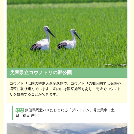
コウノトリの郷
兵庫県立コウノトリの郷公園
コウノトリは国の特別天然記念物で、コウノトリの郷公園では保護や
増殖に取り組んでいます。園内には観察施設もあり、間近でコウノト
リを観察することができます。
夢但馬周遊バスたじまわる「プレミアム」号に乗車
（土・
日・祝日 運行）