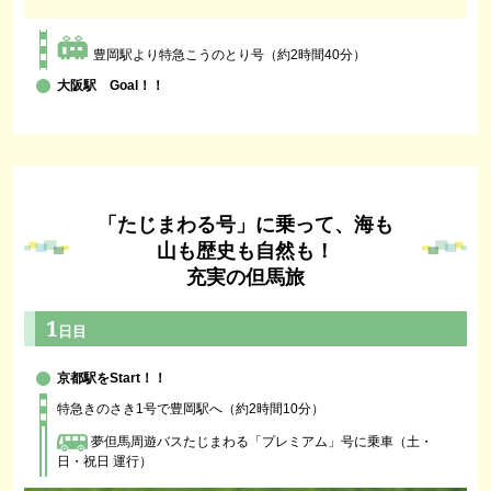
豊岡駅より特急こうのとり号（約2時間40分）
大阪駅 Goal！！
「たじまわる号」に乗って、海も
山も歴史も自然も！
充実の但馬旅
1
日目
京都駅をStart！！
特急きのさき1号で豊岡駅へ（約2時間10分）
夢但馬周遊バスたじまわる「プレミアム」号に乗車
（土・
日・祝日 運行）