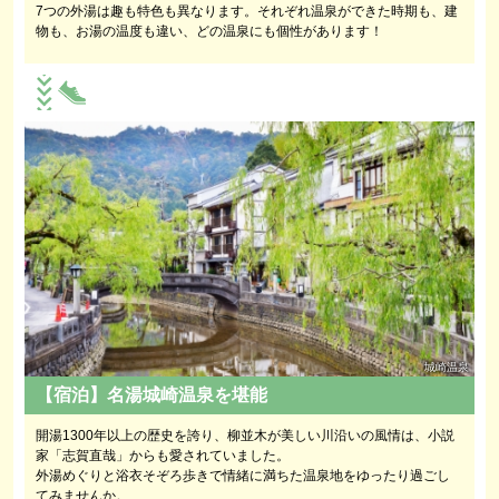
7つの外湯は趣も特色も異なります。それぞれ温泉ができた時期も、建
物も、お湯の温度も違い、どの温泉にも個性があります！
城崎温泉
【宿泊】名湯城崎温泉を堪能
開湯1300年以上の歴史を誇り、柳並木が美しい川沿いの風情は、小説
家「志賀直哉」からも愛されていました。
外湯めぐりと浴衣そぞろ歩きで情緒に満ちた温泉地をゆったり過ごし
てみませんか。