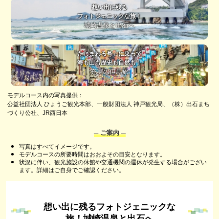
想い出に残る
フォトジェニックな旅！
城崎温泉と出石へ
「たじまわる号」に乗って、
海も山も歴史も自然も！
充実の但馬旅
モデルコース内の写真提供：
公益社団法人 ひょうご観光本部、一般財団法人 神戸観光局、（株）出石まち
づくり公社、JR西日本
─ ご案内 ─
写真はすべてイメージです。
モデルコースの所要時間はおおよその目安となります。
状況に伴い、観光施設の休館や交通機関の運休が発生する場合がござい
ます。詳細はご自身でご確認ください。
想い出に残るフォトジェニックな
旅！城崎温泉と出石へ