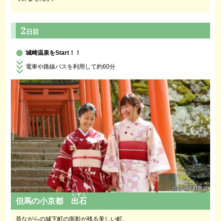
2
日目
城崎温泉をStart！！
電車や路線バスを利用して約60分
出石 城下町散策
いずし
但馬の小京都
出石
昔ながらの城下町の面影が残る美しい町。