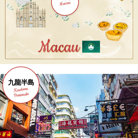
Macau
九龍半島
Kowloon
Peninsula