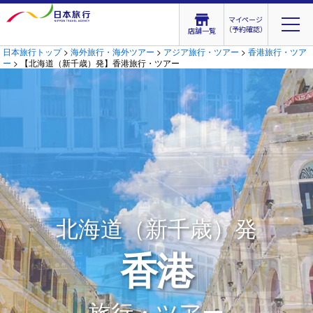
マイページ
（予約確認）
店舗一覧
日本旅行トップ
>
海外旅行・海外ツアー
>
アジア旅行・ツアー
>
香港旅行・ツア
ー
> 【北海道（新千歳）発】香港旅行・ツアー
北海道（新千歳）発
香港
旅行・ツアー