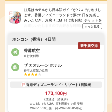
往路はホテルから日本語ガイドがバスでお送りし
ます。香港ディズニーランドで夢の1日をお楽し
みいただき、お戻りはMTR（地下鉄）チケットを
お渡しいたしますのでお好きな時間にお帰りくだ
もっと見る
さい。ガイドは園内には入場いたしません。Use
of Disney licensed materials is permitted by Hong
ホンコン（香港） 4日間
Kong Disneyland under its agreement with
新千歳空港
CREAIVE CHINA HOLIDAY TOUR LIMITED
香港航空
直行便利用
ザ カオルーン ホテル
香港太空館の近隣
香港ディズニーランド・リゾート1日観光
173,100
円
（燃油込・諸税別）
大人1名（大人2名1室利用時）の目安額
2026/10/10出発一例 ※2026/08/05時点