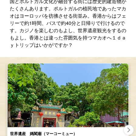
国とポルトガル文化が融合する街には歴史的建造物が
たくさんあります。ポルトガルの植民地であったマカ
オはヨーロッパを彷彿させる街並み。香港からはフェ
リーで約1時間、バスで約40分と日帰りで行けるので
す。カジノを楽しむのもよし、世界遺産観光をするの
もよし。香港とは違った雰囲気を持つマカオへ１ｄａ
ｙトリップはいかがですか？
世界遺産 媽閣廟（マーコーミュー）