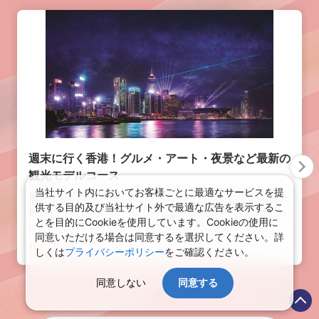
週末に行く香港！グルメ・アート・夜景など最新の
観光モデルコース
当社サイト内においてお客様ごとに最適なサービスを提
香港は日本から片道4～5時間と週末でも行ける手軽な海外
供する目的及び当社サイト外で最適な広告を表示するこ
旅行スポット。グルメにアート、美しい夜景など見所たっ
とを目的にCookieを使用しています。Cookieの使用に
ぷり！2023年4月1日以降、香港入境に際して、出国前検
同意いただける場合は同意するを選択してください。詳
査（迅速抗原検査やPCR検査）を実施する必要もなくな
10838
view
しくは
プライバシーポリシー
をご確認ください。
り、コロナ前と同様気軽に行けるようになりました！土日
にプラス1日して週末3日間で新しくできた話題のスポット
同意しない
同意する
も含めて香港を遊びつくすモデルコースをご紹介しますの
で、ぜひ香港旅行の計画を立てる参考にしてみてください
♪