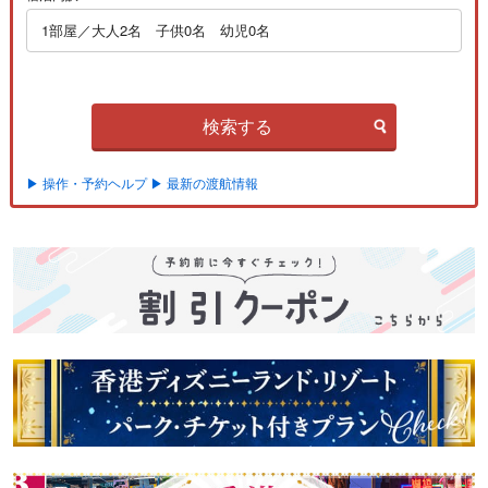
1部屋／大人2名 子供0名 幼児0名
検索する
▶ 操作・予約ヘルプ
▶ 最新の渡航情報