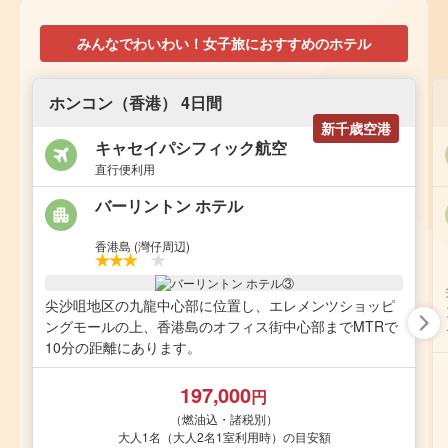
みんなでわいわい！女子旅におすすめのホテル
ホンコン（香港） 4日間
新千歳空港
キャセイパシフィック航空
直行便利用
バーリントン ホテル
香港島 (灣仔周辺)
尖沙咀地区の九龍中心部に位置し、エレメンツショッピ
ングモールの上、香港島のオフィス街中心部までMTRで
10分の距離にあります。
197,000
円
（燃油込・諸税別）
大人1名（大人2名1室利用時）の目安額