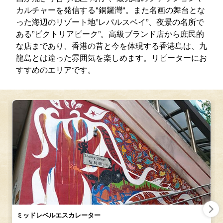
カルチャーを発信する"銅鑼灣"。また名画の舞台とな
った海辺のリゾート地”レパルスベイ”、夜景の名所で
ある”ビクトリアピーク”。高級ブランド店から庶民的
な店まであり、香港の昔と今を体現する香港島は、九
龍島とは違った雰囲気を楽しめます。リピーターにお
すすめのエリアです。
ミッドレベルエスカレーター