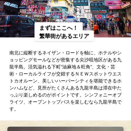
まずはここへ！
繁華街があるエリア
南北に縦断するネイザン・ロードを軸に、ホテルやシ
ョッピングモールなどが密集する尖沙咀地区がある九
龍半島。活気溢れる下町”油麻地＆旺角”、文化・芸
術・ローカルライフが交錯するＮＥＷスポットウエス
トカオルーン、美しいハーバーシティを堪能できるホ
ンハムなど、見所がたくさんある九龍半島は滞在中た
っぷり楽しめるのがポイントです。シンフォニーオブ
ライツ、オープントップバスを楽しむなら九龍半島で
す。