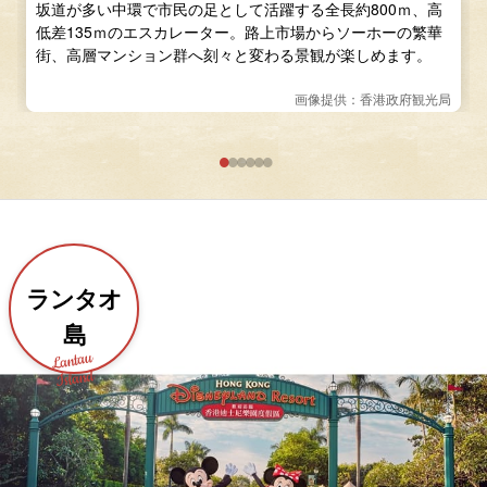
坂道が多い中環で市民の足として活躍する全長約800ｍ、高
低差135ｍのエスカレーター。路上市場からソーホーの繁華
街、高層マンション群へ刻々と変わる景観が楽しめます。
画像提供：香港政府観光局
ランタオ
島
Lantau
Island