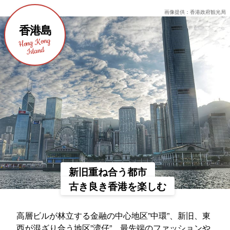
画像提供：香港政府観光局
香港島
Hong Kong
Island
新旧重ね合う都市
古き良き香港を楽しむ
高層ビルが林立する金融の中心地区”中環”、新旧、東
西が混ざり合う地区”湾仔”、最先端のファッションや