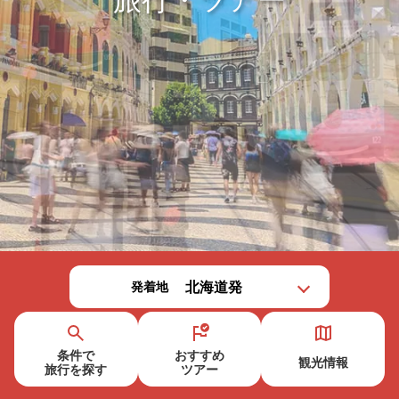
発着地
条件で
おすすめ
観光情報
旅行を
探す
ツアー