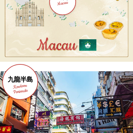
Macau
九龍半島
Kowloon
Peninsula