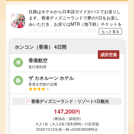
往路はホテルから日本語ガイドがバスでお送りし
ます。香港ディズニーランドで夢の1日をお楽し
みいただき、お戻りはMTR（地下鉄）チケットを
お渡しいたしますのでお好きな時間にお帰りくだ
もっと見る
さい。ガイドは園内には入場いたしません。Use
of Disney licensed materials is permitted by Hong
ホンコン（香港） 4日間
Kong Disneyland under its agreement with
成田空港
CREAIVE CHINA HOLIDAY TOUR LIMITED
香港航空
直行便利用
ザ カオルーン ホテル
香港太空館の近隣
香港ディズニーランド・リゾート1日観光
147,200
円
（燃油込・諸税別）
大人1名（大人2名1室利用時）の目安額
2026/10/12出発一例 ※2026/08/08時点