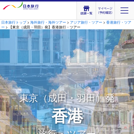
マイページ
（予約確認）
店舗一覧
日本旅行トップ
>
海外旅行・海外ツアー
>
アジア旅行・ツアー
>
香港旅行・ツア
ー
> 【東京（成田・羽田）発】香港旅行・ツアー
東京（成田・羽田）発
香港
旅行・ツアー