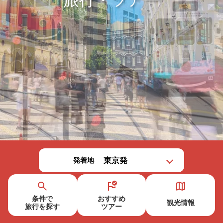
発着地
条件で
おすすめ
観光情報
旅行を
探す
ツアー