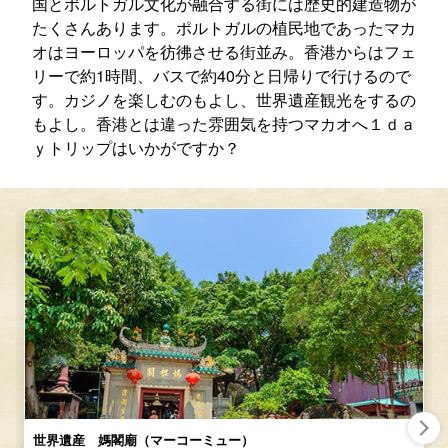
国とポルトガル文化が融合する街には歴史的建造物が
たくさんあります。ポルトガルの植民地であったマカ
オはヨーロッパを彷彿させる街並み。香港からはフェ
リーで約1時間、バスで約40分と日帰りで行けるので
す。カジノを楽しむのもよし、世界遺産観光をするの
もよし。香港とは違った雰囲気を持つマカオへ１ｄａ
ｙトリップはいかがですか？
世界遺産 媽閣廟（マーコーミュー）