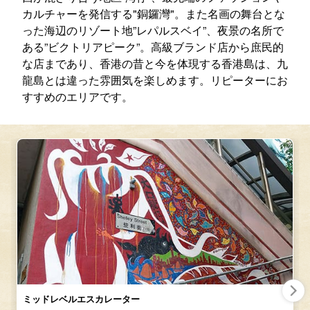
カルチャーを発信する"銅鑼灣"。また名画の舞台とな
った海辺のリゾート地”レパルスベイ”、夜景の名所で
ある”ビクトリアピーク”。高級ブランド店から庶民的
な店まであり、香港の昔と今を体現する香港島は、九
龍島とは違った雰囲気を楽しめます。リピーターにお
すすめのエリアです。
ミッドレベルエスカレーター