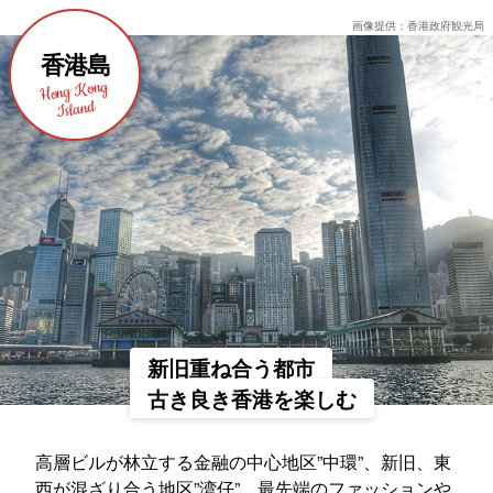
画像提供：香港政府観光局
香港島
Hong Kong
Island
新旧重ね合う都市
古き良き香港を楽しむ
高層ビルが林立する金融の中心地区”中環”、新旧、東
西が混ざり合う地区”湾仔”、最先端のファッションや