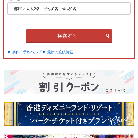
1部屋／大人2名 子供0名 幼児0名
検索する
▶ 操作・予約ヘルプ
▶ 最新の渡航情報