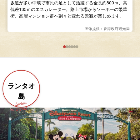
坂道が多い中環で市民の足として活躍する全長約800ｍ、高
低差135ｍのエスカレーター。路上市場からソーホーの繁華
街、高層マンション群へ刻々と変わる景観が楽しめます。
画像提供：香港政府観光局
ランタオ
島
Lantau
Island