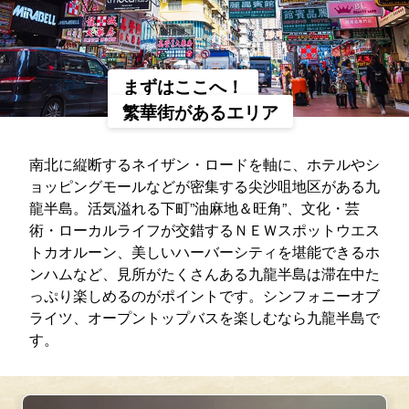
まずはここへ！
繁華街があるエリア
南北に縦断するネイザン・ロードを軸に、ホテルやシ
ョッピングモールなどが密集する尖沙咀地区がある九
龍半島。活気溢れる下町”油麻地＆旺角”、文化・芸
術・ローカルライフが交錯するＮＥＷスポットウエス
トカオルーン、美しいハーバーシティを堪能できるホ
ンハムなど、見所がたくさんある九龍半島は滞在中た
っぷり楽しめるのがポイントです。シンフォニーオブ
ライツ、オープントップバスを楽しむなら九龍半島で
す。