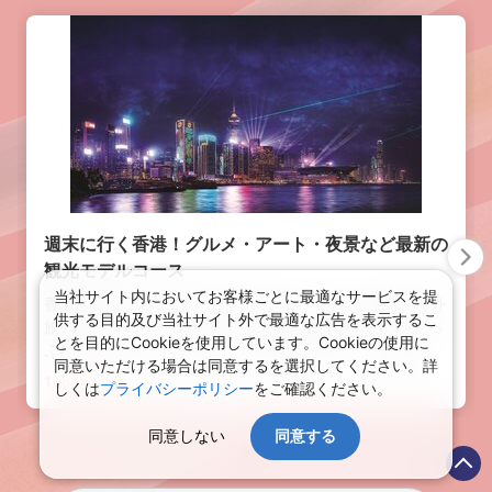
週末に行く香港！グルメ・アート・夜景など最新の
観光モデルコース
当社サイト内においてお客様ごとに最適なサービスを提
香港は日本から片道4～5時間と週末でも行ける手軽な海外
供する目的及び当社サイト外で最適な広告を表示するこ
旅行スポット。グルメにアート、美しい夜景など見所たっ
とを目的にCookieを使用しています。Cookieの使用に
ぷり！2023年4月1日以降、香港入境に際して、出国前検
同意いただける場合は同意するを選択してください。詳
査（迅速抗原検査やPCR検査）を実施する必要もなくな
10843
view
しくは
プライバシーポリシー
をご確認ください。
り、コロナ前と同様気軽に行けるようになりました！土日
にプラス1日して週末3日間で新しくできた話題のスポット
同意しない
同意する
も含めて香港を遊びつくすモデルコースをご紹介しますの
で、ぜひ香港旅行の計画を立てる参考にしてみてください
♪