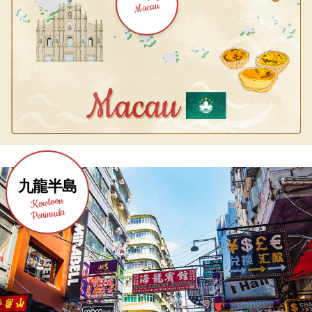
Macau
九龍半島
Kowloon
Peninsula