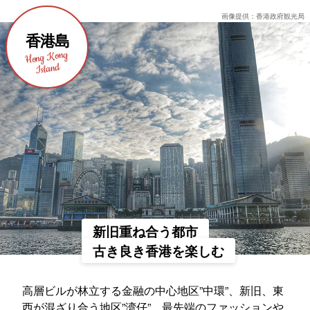
画像提供：香港政府観光局
香港島
Hong Kong
Island
新旧重ね合う都市
古き良き香港を楽しむ
高層ビルが林立する金融の中心地区”中環”、新旧、東
西が混ざり合う地区”湾仔”、最先端のファッションや