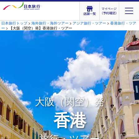
マイページ
（予約確認）
店舗一覧
日本旅行トップ
>
海外旅行・海外ツアー
>
アジア旅行・ツアー
>
香港旅行・ツア
ー
> 【大阪（関空）発】香港旅行・ツアー
大阪（関空）発
香港
旅行・ツアー