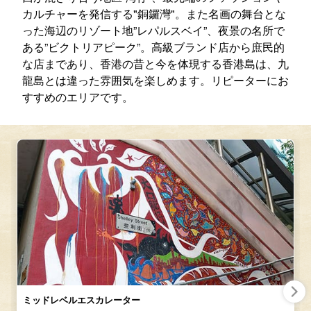
カルチャーを発信する"銅鑼灣"。また名画の舞台とな
った海辺のリゾート地”レパルスベイ”、夜景の名所で
ある”ビクトリアピーク”。高級ブランド店から庶民的
な店まであり、香港の昔と今を体現する香港島は、九
龍島とは違った雰囲気を楽しめます。リピーターにお
すすめのエリアです。
ミッドレベルエスカレーター