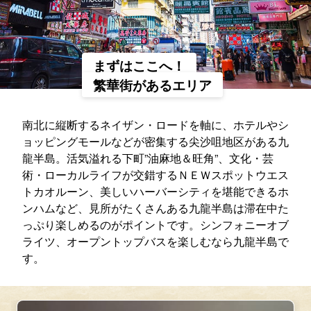
まずはここへ！
繁華街があるエリア
南北に縦断するネイザン・ロードを軸に、ホテルやシ
ョッピングモールなどが密集する尖沙咀地区がある九
龍半島。活気溢れる下町”油麻地＆旺角”、文化・芸
術・ローカルライフが交錯するＮＥＷスポットウエス
トカオルーン、美しいハーバーシティを堪能できるホ
ンハムなど、見所がたくさんある九龍半島は滞在中た
っぷり楽しめるのがポイントです。シンフォニーオブ
ライツ、オープントップバスを楽しむなら九龍半島で
す。