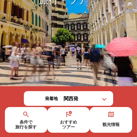
発着地
条件で
おすすめ
観光情報
旅行を
探す
ツアー