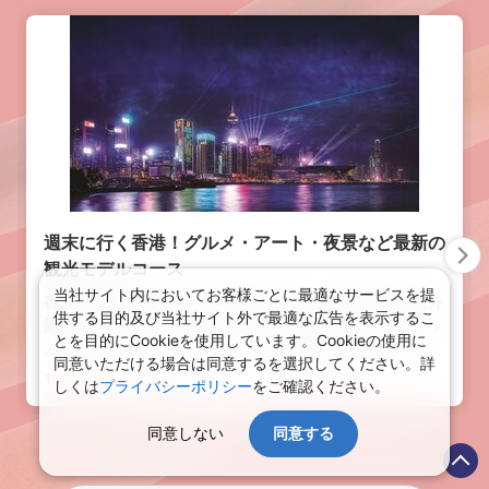
週末に行く香港！グルメ・アート・夜景など最新の
観光モデルコース
当社サイト内においてお客様ごとに最適なサービスを提
香港は日本から片道4～5時間と週末でも行ける手軽な海外
供する目的及び当社サイト外で最適な広告を表示するこ
旅行スポット。グルメにアート、美しい夜景など見所たっ
とを目的にCookieを使用しています。Cookieの使用に
ぷり！2023年4月1日以降、香港入境に際して、出国前検
同意いただける場合は同意するを選択してください。詳
査（迅速抗原検査やPCR検査）を実施する必要もなくな
10843
view
しくは
プライバシーポリシー
をご確認ください。
り、コロナ前と同様気軽に行けるようになりました！土日
にプラス1日して週末3日間で新しくできた話題のスポット
同意しない
同意する
も含めて香港を遊びつくすモデルコースをご紹介しますの
で、ぜひ香港旅行の計画を立てる参考にしてみてください
♪