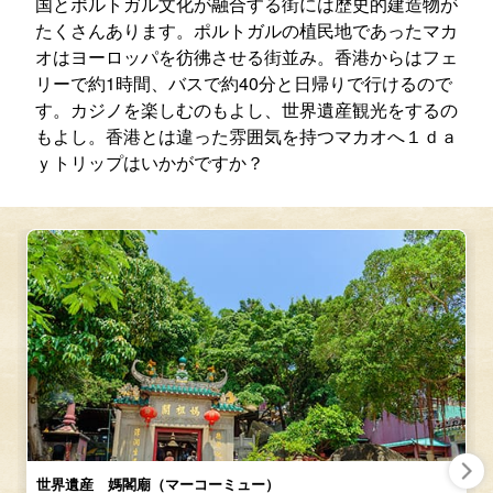
国とポルトガル文化が融合する街には歴史的建造物が
たくさんあります。ポルトガルの植民地であったマカ
オはヨーロッパを彷彿させる街並み。香港からはフェ
リーで約1時間、バスで約40分と日帰りで行けるので
す。カジノを楽しむのもよし、世界遺産観光をするの
もよし。香港とは違った雰囲気を持つマカオへ１ｄａ
ｙトリップはいかがですか？
世界遺産 媽閣廟（マーコーミュー）