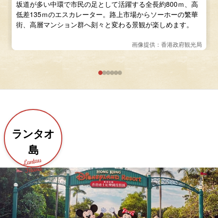
坂道が多い中環で市民の足として活躍する全長約800ｍ、高
低差135ｍのエスカレーター。路上市場からソーホーの繁華
街、高層マンション群へ刻々と変わる景観が楽しめます。
画像提供：香港政府観光局
ランタオ
島
Lantau
Island