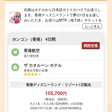
往路はホテルから日本語ガイドがバスでお送りし
ます。香港ディズニーランドで夢の1日をお楽し
みいただき、お戻りはMTR（地下鉄）チケットを
お渡しいたしますのでお好きな時間にお帰りくだ
もっと見る
さい。ガイドは園内には入場いたしません。Use
of Disney licensed materials is permitted by Hong
ホンコン（香港） 4日間
Kong Disneyland under its agreement with
関西空港
CREAIVE CHINA HOLIDAY TOUR LIMITED
香港航空
直行便利用
ザ カオルーン ホテル
香港太空館の近隣
香港ディズニーランド・リゾート1日観光
155,700
円
（燃油込・諸税別）
大人1名（大人2名1室利用時）の目安額
2026/10/11出発一例 ※2026/08/08時点