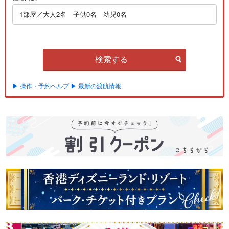
1部屋／大人2名 子供0名 幼児0名
検索する
▶ 操作・予約ヘルプ
▶ 最新の渡航情報