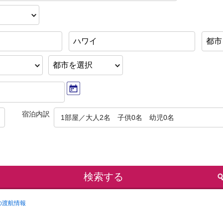
ハワイ
都市
宿泊内訳
1部屋／大人2名 子供0名 幼児0名
検索する
の渡航情報