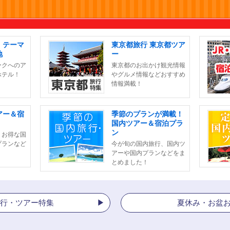
！テーマ
東京都旅行 東京都ツア
地
ー
ークへのア
東京都のお出かけ観光情報
ホテル！
やグルメ情報などおすすめ
情報満載！
アー＆宿
季節のプランが満載！
国内ツアー＆宿泊プラ
ン
、お得な国
プランなど
今が旬の国内旅行、国内ツ
！
アーや国内プランなどをま
とめました！
行・ツアー特集
夏休み・お盆