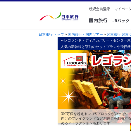
新規会員登録
マイページ
国内旅行
JRパッ
日本旅行 トップ
>
国内旅行・国内ツアー
>
関東旅行 関東
～レゴランド・ディスカバリー・センター東
人気の新幹線と宿泊のセットプランや飛行機
300万個を超えるレゴ®ブロックがいっぱ
向けのプレイグランドなど創造力を刺激する
めるアトラクションもあります！