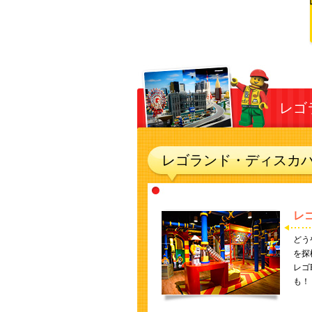
レゴ
レゴランド・ディスカ
レ
どう
を探
レゴ
も！