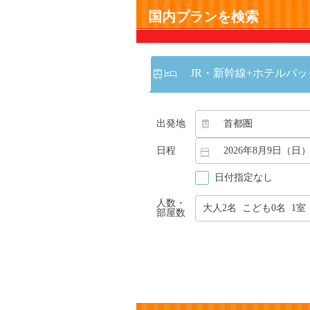
国内プランを検索
JR・新幹線
+ホテルパッ
出発地
日程
日付指定なし
人数・
部屋数