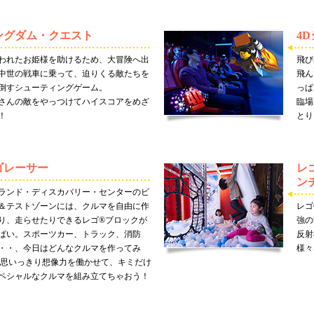
ングダム・クエスト
4
われたお姫様を助けるため、大冒険へ出
飛び
中世の戦車に乗って、迫りくる敵たちを
飛ん
倒すシューティングゲーム。
っぱ
さんの敵をやっつけてハイスコアをめざ
臨場
！
とり
ゴレーサー
レ
ン
ランド・ディスカバリー・センターのビ
＆テストゾーンには、クルマを自由に作
レゴ
り、走らせたりできるレゴ®ブロックが
強の
ぱい。スポーツカー、トラック、消防
反射
・・、今日はどんなクルマを作ってみ
様々
 思いっきり想像力を働かせて、キミだけ
ペシャルなクルマを組み立てちゃおう！