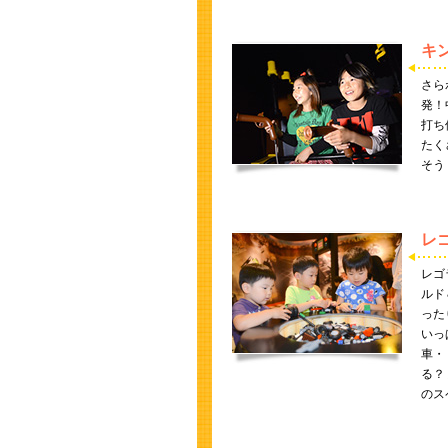
キ
さら
発！
打ち
たく
そう
レ
レゴ
ルド
った
いっ
車・
る？
のス