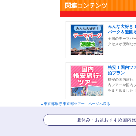
関連コンテンツ
みんな大好き
パーク＆遊園
全国のテーマパ
クセスが便利な
格安！国内ツ
泊プラン
格安の国内旅行
内ツアーや国内
をまとめました
←東京都旅行 東京都ツアー ページへ戻る
夏休み・お盆おすすめ国内旅