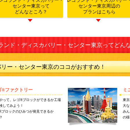
レゴランド・ディスカバリー・
レゴランド・ディスカバリー
センター東京って
センター東京周辺の
どんなところ？
プランはこちら
ランド・ディスカバリー・センター東京ってどん
バリー・センター東京のココがおすすめ！
ゴ®ファクトリー
ミ
やって、レゴ®ブロックができるか工場
東京
検してみよう！
大な
Rブロックのひみつが発見できるか
みん
？
の様