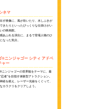
Dシネマ
出す映像に、風が吹いたり、水しぶきが
できたりといったびっくりな仕掛けがい
いの映画館。
感あふれる演出に、まるで登場人物のひ
になった気分。
ゴ®ニンジャゴー シティ アドベ
チャー
®ニンジャゴーの世界観をテーマに、最
“忍者”を目指す体験型アトラクション。
神経を鍛え、レーザー光線をくぐって、
なカラクリをクリアしよう。