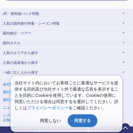
JR・新幹線パック
特集
人気の国内旅行特集・シーズン特集
JR・新幹線＋ホテルパック
日帰り JR・新幹線 パック
国内旅行・ツアー
出張パック
EX旅パック
東京ディズニーリゾート®への旅
ユニバーサル・スタジオ・ジャパン(USJ)
(EXダイナミックパック)
への旅
国内ホテル
北海道旅行・ツアー
東京⇔大阪(新大阪) 新幹線パック
東京⇔名古屋 新幹線パック
ハウステンボスへの旅
温泉旅行
人気のエリア
から探す
東北旅行・ツアー
大阪(新大阪)⇔東京 新幹線パック
日帰り旅行
飛行機+ホテルパック
人気の温泉地
から探す
青森旅行・ツアー
岩手旅行・ツアー
北海道ホテル・旅館
桜・お花見特集
ゴールデンウィーク(GW)の旅行
一緒に行く人
から探す
宮城旅行・ツアー
秋田旅行・ツアー
函館旅行
札幌旅行
北海道
夏休み・お盆休み旅行
シルバーウィーク旅行
山形旅行・ツアー
福島旅行・ツアー
青森ホテル・旅館
岩手ホテル・旅館
湯の川温泉(北海道)
定山渓温泉(北海道)
一人旅 国内版
家族・子連れ旅行 国内版
当社サイト内においてお客様ごとに最適なサービスを提
会社情報
プライバシーポリシー
冬休み旅行
紅葉旅行
供する目的及び当社サイト外で最適な広告を表示するこ
旅行業登録票・約款
規約集
宮城ホテル・旅館
秋田ホテル・旅館
仙台旅行
十勝川温泉(北海道)
阿寒湖温泉(北海道)
カップル・夫婦旅行 国内版
女子旅 国内版
関東旅行・ツアー
とを目的にCookieを使用しています。Cookieの使用に
クリスマスの旅行
年末年始・お正月の旅行
旅行条件書
商標について
同意いただける場合は同意するを選択してください。詳
東京旅行・ツアー
神奈川旅行・ツアー
山形ホテル・旅館
福島ホテル・旅館
洞爺湖温泉(北海道)
川湯温泉(北海道)
卒業旅行・学生旅行 国内版
7月の旅行
8月の旅行
ニュースリリース
採用情報
しくは
プライバシーポリシー
をご確認ください。
埼玉旅行・ツアー
千葉旅行・ツアー
那須旅行
日光旅行
層雲峡温泉(北海道)
知床温泉(北海道)
システムメンテナンスの
サイトマップ
9月の旅行
10月の旅行
お知らせ
同意しない
同意する
茨城旅行・ツアー
栃木旅行・ツアー
東京ホテル・旅館
神奈川ホテル・旅館
小笠原旅行
大島旅行
東北
11月の旅行
1月の旅行
群馬旅行・ツアー
埼玉ホテル・旅館
千葉ホテル・旅館
神津島旅行
青ヶ島旅行
花巻温泉(岩手)
蔵王温泉(山形)
Copyright © NIPPON TRAVEL AGENCY Co.,LTD. All rights reserved.