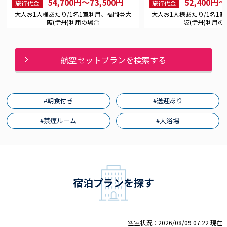
54,700円〜73,500円
52,400円〜
旅行代金
旅行代金
大人お1人様あたり/1名1室利用、福岡⇔大
大人お1人様あたり/1名1
阪(伊丹)利用の場合
阪(伊丹)利用の
航空セットプランを検索する
#朝食付き
#送迎あり
#禁煙ルーム
#大浴場
宿泊プランを探す
空室状況：2026/08/09 07:22 現在