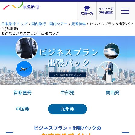
マイページ
（予約確認）
店舗一覧
日本旅行 トップ
>
国内旅行・国内ツアー
>
定番特集
> ビジネスプラン＆出張パッ
ク(九州発)
お得なビジネスプラン・出張パック
首都圏発
中部発
関西発
中国発
九州発
ビジネスプラン・出張パックの