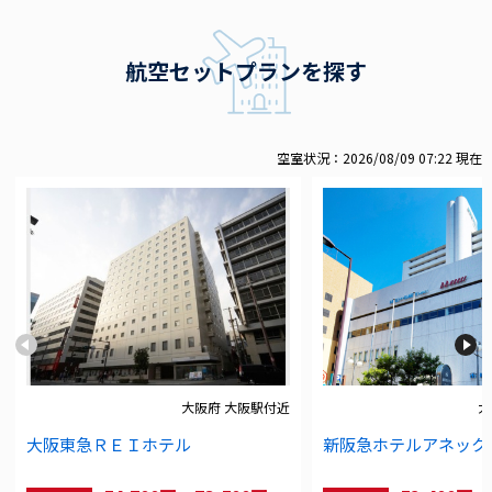
航空セットプランを探す
空室状況：2026/08/09 07:22 現在
大阪府 大阪駅付近
大
大阪東急ＲＥＩホテル
新阪急ホテルアネック