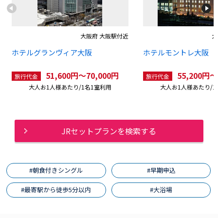
大阪府 大阪駅付近
大
ホテルグランヴィア大阪
ホテルモントレ大阪
51,600円～70,000円
55,200円～
旅行代金
旅行代金
大人お1人様あたり/1名1室利用
大人お1人様あたり/1
JRセットプランを検索する
#朝食付きシングル
#早期申込
#最寄駅から徒歩5分以内
#大浴場