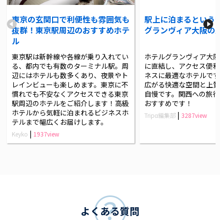
東京の玄関口で利便性も雰囲気も
駅上に泊まるという
抜群！東京駅周辺のおすすめホテ
グランヴィア大阪の
ル
東京駅は新幹線や各線が乗り入れてい
ホテルグランヴィア大阪
る、都内でも有数のターミナル駅。周
に直結し、アクセス便利
辺にはホテルも数多くあり、夜景やト
ネスに最適なホテルです
レインビューも楽しめます。東京に不
広がる快適な空間と上質
慣れでも不安なくアクセスできる東京
自慢です。関西への旅行
駅周辺のホテルをご紹介します！高級
おすすめです！
ホテルから気軽に泊まれるビジネスホ
|
Tripα編集部
3287view
テルまで幅広くお届けします。
|
Keyko
1937view
よくある質問