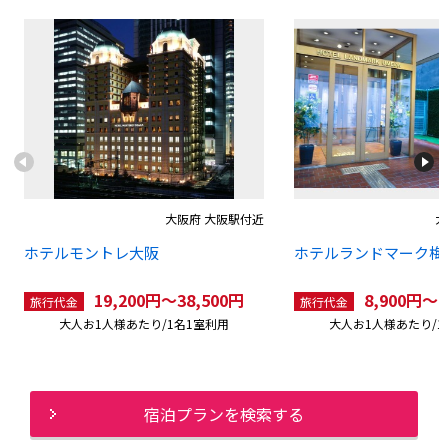
大阪府 大阪駅付近
大
ホテルモントレ大阪
ホテルランドマーク梅
19,200円〜38,500円
8,900円〜1
旅行代金
旅行代金
大人お1人様あたり/1名1室利用
大人お1人様あたり/1
宿泊プランを検索する