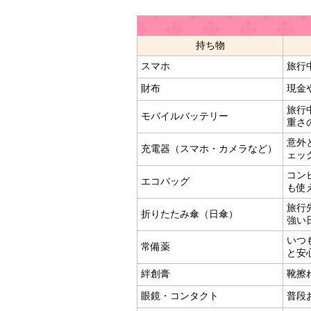
持ち物
スマホ
旅行
財布
現金
旅行
モバイルバッテリー
重さ
意外
充電器（スマホ・カメラなど）
ェッ
コン
エコバッグ
も使
旅行
折りたたみ傘（日傘）
強い
いつ
常備薬
と安
絆創膏
靴擦
眼鏡・コンタクト
普段