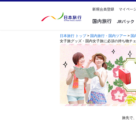
新規会員登録
マイページ
国内旅行
JRパッ
日本旅行 トップ
>
国内旅行・国内ツアー
>
国
女子旅グッズ・国内女子旅に必須の持ち物チ
旅先で