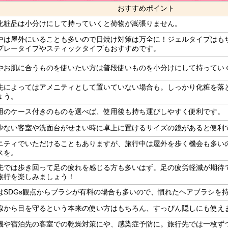
おすすめポイント
化粧品は小分けにして持っていくと荷物が嵩張りません。
中は屋外にいることも多いので日焼け対策は万全に！ジェルタイプはも
プレータイプやスティックタイプもおすすめです。
やお肌に合うものを使いたい方は普段使いものを小分けにして持ってい
先によってはアメニティとして置いていない場合も。しっかり化粧を落
ょう。
用のケース付きのものを選べば、使用後も持ち運びしやすく便利です。
少ない客室や洗面台がせまい時に卓上に置けるサイズの鏡があると便利
ニティでいただけることもありますが、旅行中は屋外を歩く機会も多い
スを。
先では歩き回って足の疲れを感じる方も多いはず。足の疲労軽減が期待
旅行を楽しみましょう！
はSDGs観点からブラシが有料の場合も多いので、慣れたヘアブラシを
線から目を守るという本来の使い方はもちろん、すっぴん隠しにも使え
機や宿泊先の客室での乾燥対策にや、感染症予防に。旅行先では一枚ず