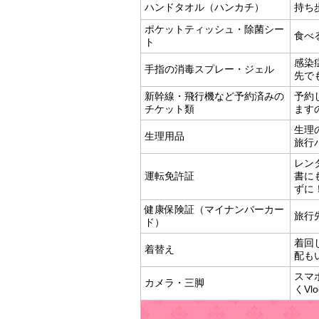
ハンドタオル（ハンカチ）
持ち
ポケットティッシュ・除菌シー
食べ
ト
感染
手指の消毒スプレー・ジェル
先で
新幹線・飛行機など予約済みの
予約
チケット類
ます
生理
生理用品
旅行
レン
運転免許証
書に
ずに
健康保険証（マイナンバーカー
旅行
ド）
着回
着替え
配も
スマ
カメラ・三脚
くV