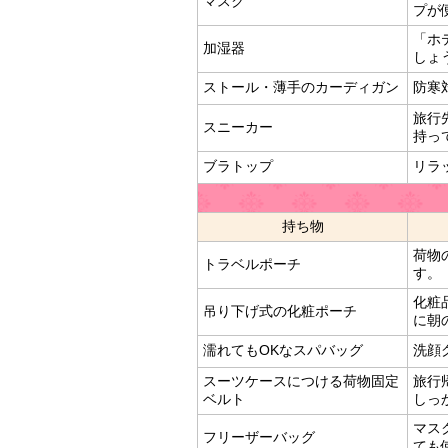
マスク
プが
「ホ
加湿器
しょ
ストール・薄手のカーディガン
防寒
旅行
スニーカー
持っ
ブラトップ
リラ
持ち物
荷物
トラベルポーチ
す。
化粧
吊り下げ式の化粧ポーチ
に朝
濡れてもOKなスパバッグ
洗顔
スーツケースにつける荷物固定
旅行
ベルト
しっ
マス
フリーザーバッグ
ても