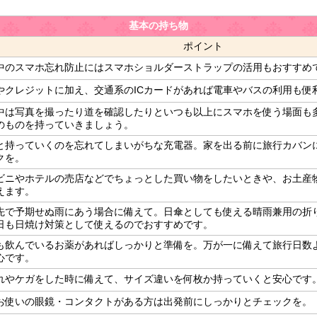
基本の持ち物
ポイント
中のスマホ忘れ防止にはスマホショルダーストラップの活用もおすすめ
やクレジットに加え、交通系のICカードがあれば電車やバスの利用も便
中は写真を撮ったり道を確認したりといつも以上にスマホを使う場面も
のものを持っていきましょう。
と持っていくのを忘れてしまいがちな充電器。家を出る前に旅行カバン
クを。
ビニやホテルの売店などでちょっとした買い物をしたいときや、お土産
えます。
先で予期せぬ雨にあう場合に備えて。日傘としても使える晴雨兼用の折
日も日焼け対策として使えるのでおすすめです。
も飲んでいるお薬があればしっかりと準備を。万が一に備えて旅行日数
心です。
れやケガをした時に備えて、サイズ違いを何枚か持っていくと安心です
お使いの眼鏡・コンタクトがある方は出発前にしっかりとチェックを。