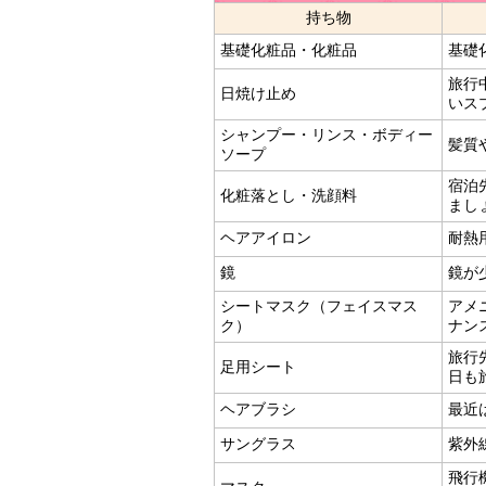
持ち物
基礎化粧品・化粧品
基礎
旅行
日焼け止め
いス
シャンプー・リンス・ボディー
髪質
ソープ
宿泊
化粧落とし・洗顔料
まし
ヘアアイロン
耐熱
鏡
鏡が
シートマスク（フェイスマス
アメ
ク）
ナン
旅行
足用シート
日も
ヘアブラシ
最近
サングラス
紫外
飛行