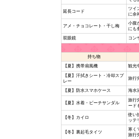
ツイ
延長コード
に余
小腹
アメ・チョコレート・干し梅
にも
双眼鏡
コン
持ち物
【夏】携帯扇風機
観光
【夏】汗拭きシート・冷却スプ
旅行
レー
【夏】防水スマホケース
海水
旅行
【夏】水着・ビーチサンダル
ード
使い
【冬】カイロ
ッテ
寒く
【冬】裏起毛タイツ
旅行