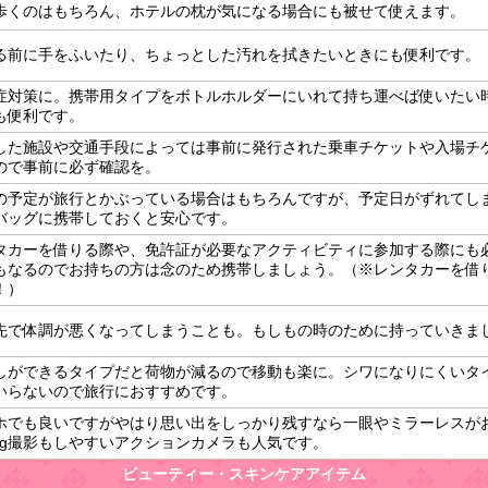
歩くのはもちろん、ホテルの枕が気になる場合にも被せて使えます。
る前に手をふいたり、ちょっとした汚れを拭きたいときにも便利です。
症対策に。携帯用タイプをボトルホルダーにいれて持ち運べば使いたい
も便利です。
した施設や交通手段によっては事前に発行された乗車チケットや入場チ
ので事前に必ず確認を。
の予定が旅行とかぶっている場合はもちろんですが、予定日がずれてし
バッグに携帯しておくと安心です。
タカーを借りる際や、免許証が必要なアクティビティに参加する際にも
もなるのでお持ちの方は念のため携帯しましょう。（※レンタカーを借り
！）
先で体調が悪くなってしまうことも。もしもの時のために持っていきま
しができるタイプだと荷物が減るので移動も楽に。シワになりにくいタ
いらないので旅行におすすめです。
ホでも良いですがやはり思い出をしっかり残すなら一眼やミラーレスが
log撮影もしやすいアクションカメラも人気です。
ビューティー・スキンケアアイテム