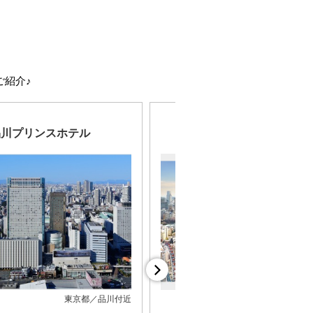
ご紹介♪
品川プリンスホテル
東京ドームホテル
東京都／品川付近
東京都／水道