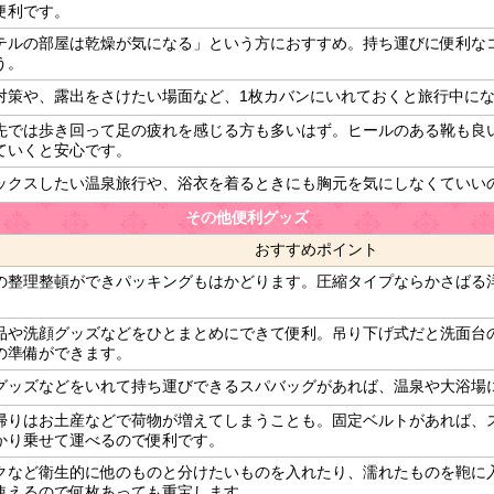
便利です。
テルの部屋は乾燥が気になる」という方におすすめ。持ち運びに便利な
う。
対策や、露出をさけたい場面など、1枚カバンにいれておくと旅行中に
先では歩き回って足の疲れを感じる方も多いはず。ヒールのある靴も良
ていくと安心です。
ックスしたい温泉旅行や、浴衣を着るときにも胸元を気にしなくていい
その他便利グッズ
おすすめポイント
の整理整頓ができパッキングもはかどります。圧縮タイプならかさばる
品や洗顔グッズなどをひとまとめにできて便利。吊り下げ式だと洗面台
の準備ができます。
グッズなどをいれて持ち運びできるスパバッグがあれば、温泉や大浴場
帰りはお土産などで荷物が増えてしまうことも。固定ベルトがあれば、
かり乗せて運べるので便利です。
クなど衛生的に他のものと分けたいものを入れたり、濡れたものを鞄に
使えるので何枚あっても重宝します。