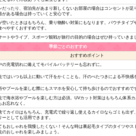
ンだったり、宿泊先があまり新しくないお部屋の場合はコンセントが足
裕がある場合は持っていくと安心です。
が空いたときはもちろん、乗り物酔い対策にもなります。パウチタイプ
食べやすくおすすめです。
サートやライブ、スポーツ観戦が旅行の目的の場合はぜひ持っていきま
季節ごとのおすすめ
おすすめポイント
中の充電切れに備えてモバイルバッテリーも忘れずに。
先ではいつも以上に動いて汗をかくことも。汗のべたつきによる不快感
浴やプールを楽しむ際にもスマホを安心して持ち歩けるのでおすすめで
先で海水浴やプールを楽しむ方は必須。UVカット対策はもちろん体系
もお忘れなく。
捨てカイロはもちろん、充電式で繰り返し使えるカイロならゴミも出ず
リーとしても活用できます。
てもおしゃれを我慢したくない！そんな時は裏起毛タイプのタイツやス
先のおしゃれを楽しみましょう。