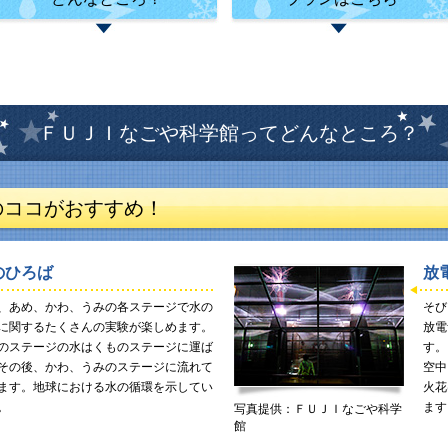
ＦＵＪＩなごや科学館ってどんなところ？
のココがおすすめ！
のひろば
放
、あめ、かわ、うみの各ステージで水の
そび
に関するたくさんの実験が楽しめます。
放電
のステージの水はくものステージに運ば
す。
その後、かわ、うみのステージに流れて
空中
ます。地球における水の循環を示してい
火花
。
ます
写真提供：ＦＵＪＩなごや科学
館