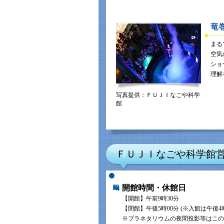
竜
まる
空気
ショ
理解
写真提供：ＦＵＪＩなごや科学
館
ＦＵＪＩなごや科学館
開館時間・休館日
【開館】午前9時30分
【閉館】午後5時00分 (※入館は午後4
※プラネタリウムの夜間投影等はこの