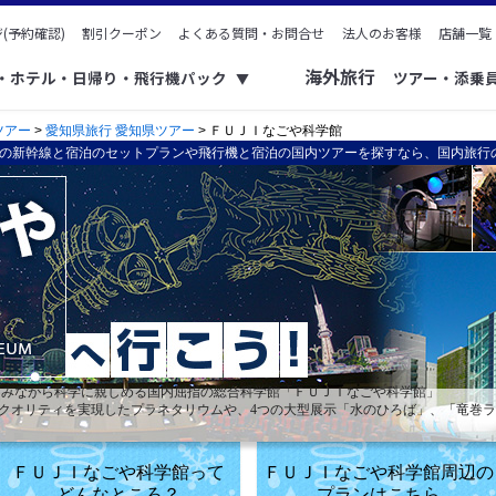
(予約確認)
割引クーポン
よくある質問・お問合せ
法人のお客様
店舗一覧
海外旅行
ク・ホテル・日帰り・飛行機パック
ツアー・添乗
▼
ツアー
>
愛知県旅行 愛知県ツアー
> ＦＵＪＩなごや科学館
の新幹線と宿泊のセットプランや飛行機と宿泊の国内ツアーを探すなら、国内旅行
しみながら科学に親しめる国内屈指の総合科学館「ＦＵＪＩなごや科学館」
像クオリティを実現したプラネタリウムや、4つの大型展示「水のひろば」、「竜巻
ＦＵＪＩなごや科学館って
ＦＵＪＩなごや科学館周辺の
どんなところ？
プランはこちら