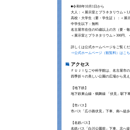
■令和8年10月1日から
大人：＜展示室とプラネタリウム＞1,0
高校・大学生（要・学生証 ）：＜展示
中学生以下：無料
名古屋市在住の65歳以上の方（要・
＜展示室とプラネタリウム＞300円、
詳しくは公式ホームページをご覧くだ
⇒公式ホームページ（観覧料）はこち
アクセス
ＦＵＪＩなごや科学館は、名古屋市の
四季折々の美しい公園の広場から見え
【地下鉄】
地下鉄東山線・鶴舞線 「伏見」駅下車
【市バス】
市バス「広小路伏見」下車、南へ徒歩
【名鉄バス】
名鉄バス「白川公園前」下車、北へ徒