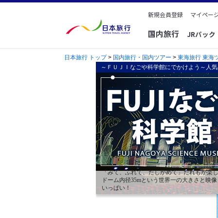
新規会員登録
マイページ
国内旅行
JRパッ
日本旅行 トップ
>
国内旅行・国内ツアー
>
東海旅行 東海
～ＦＵＪＩなごや科学館にでかけよう～人気
「みて、ふれて、たしかめて」だれもが楽
ドーム内径35mという世界一の大きさと映
いっぱい！