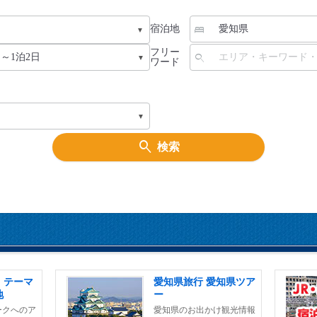
宿泊地
フリー
ワード
検索
！テーマ
愛知県旅行 愛知県ツア
地
ー
ークへのア
愛知県のお出かけ観光情報