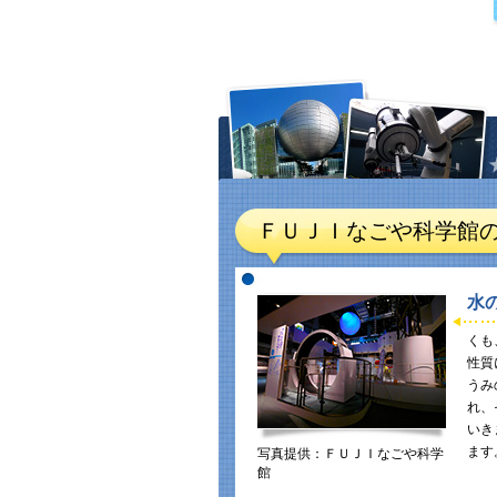
ＦＵＪＩなごや科学館
水
くも
性質
うみ
れ、
いき
ます
写真提供：ＦＵＪＩなごや科学
館