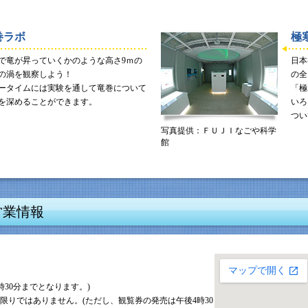
巻ラボ
極
で竜が昇っていくかのような高さ9ｍの
日本
の渦を観察しよう！
の全
ータイムには実験を通して竜巻について
「極
を深めることができます。
いろ
つい
写真提供：ＦＵＪＩなごや科学
館
営業情報
時30分までとなります。)
限りではありません。(ただし、観覧券の発売は午後4時30