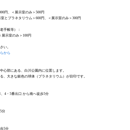
00円、＜展示室のみ＞500円
室とプラネタリウム＞600円、＜展示室のみ＞300円
敬老手帳等）：
＜展示室のみ＞100円
さい。
らから
中心部にある、白川公園内に位置します。
る、大きな銀色の球体（プラネタリウム）が目印です。
、4・5番出口 から南へ徒歩5分
5分
歩5分