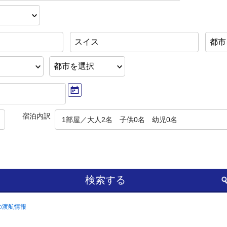
スイス
都市
宿泊内訳
1部屋／大人2名 子供0名 幼児0名
検索する
の渡航情報