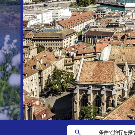
条件で
旅行を
探