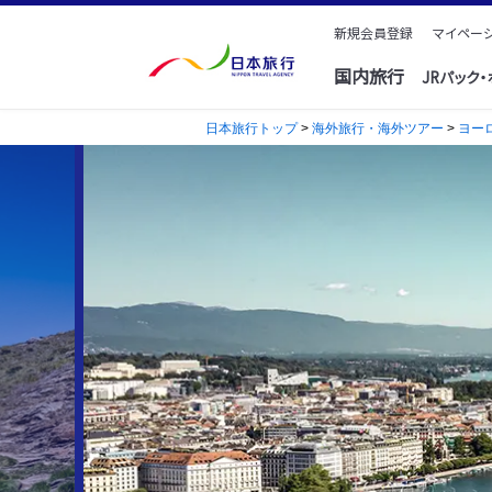
新規会員登録
マイページ
国内旅行
JRパック
日本旅行トップ
>
海外旅行・海外ツアー
>
ヨー