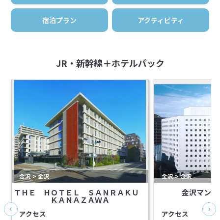
宿泊プラン
アクティビティ
JR・新幹線＋ホテルパック
金沢 > 金沢
金沢 > 金沢
ＴＨＥ ＨＯＴＥＬ ＳＡＮＲＡＫＵ
金沢マンテ
ＫＡＮＡＺＡＷＡ
アクセス
アクセス