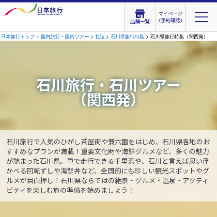
マイページ
（予約確認）
店舗一覧
日本旅行トップ
>
国内旅行・国内ツアー
>
北陸
>
石川県旅行特集
> 石川県旅行特集（関西発）
石川旅行・石川ツアー
（関西発）
石川旅行で人気のひがし茶屋街や兼六園をはじめ、石川県各地のお
すすめなプランが満載！重要文化財や海鮮グルメなど、多くの魅力
が詰まった石川県。車で走行できる千里浜や、石川と言えば思い浮
かべる回転ずしや海鮮丼など、全国的にも珍しい観光スポットやグ
ルメが目白押し！石川県ならではの絶景・グルメ・温泉・アクティ
ビティを楽しむ旅の準備を始めましょう！