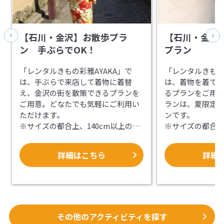
【石川・金沢】お散歩プラ
【石川・金沢
ン 手ぶらでOK！
プラン
「レンタルきもの彩雅AYAKA」で
「レンタルきもの
は、手ぶらで来店して着物に着替
は、着物を着て
え、金沢の街を散策できるプランを
るプランをご用
ご用意。どなたでも気軽にご利用い
ランは、夏限定
ただけます。
ンです。
※サイズの都合上、140cm以上の方
※サイズの都合上
が対象となります
が対象となりま
詳細はこちら
詳細
【だれでも美しい着物姿に】
【浴衣で着て風
好みの着物を選び、プロが着付けを
100種類の中か
行います。360度どこから見ても美し
び、プロが着付け
い着物姿で、風情ある街並みを歩く
どこから見ても
ことができます。手ぶらで来店で
情ある街並みを
き、着物はオプションで翌日返却も
す。手ぶらで来店
その他のアクティビティを探す