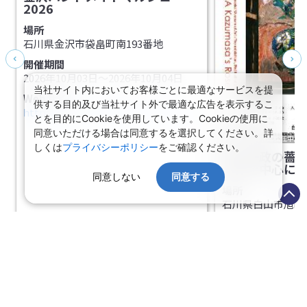
2026
場所
石川県金沢市袋畠町南193番地
開催期間
2026年10月03日～2026年10月04日
当社サイト内においてお客様ごとに最適なサービスを提
Webサイト
供する目的及び当社サイト外で最適な広告を表示するこ
https://knz.handmade-marche.jp/
とを目的にCookieを使用しています。Cookieの使用に
同意いただける場合は同意するを選択してください。詳
画像提供:白山市立松任中川
しくは
プライバシーポリシー
をご確認ください。
中川一政の薔
年作を中心に
同意しない
同意する
場所
石川県白山市旭町6
開催期間
2026年03月05日～
Webサイト
https://www.hak
museum.jp/naka