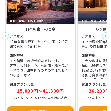
和倉・輪島・羽咋 > 和倉
和倉・輪島・羽咋 > 
日本の宿 のと楽
ちりはま
アクセス
アクセス
JR和倉温泉駅下車約1Km、国道249号
ＪＲ七尾線羽咋駅
線和倉ICより約10分
分,北陸自動車道
40分
施設詳細
施設詳細
１４階建ての近代的な旅館です。
広大な敷地に贅沢
客室、大浴場より、七尾湾・能登島が
光には最適な宿で
一望でき、四季折々の旬の料理でおく
18室と6棟の離れ。
つろぎ下さい。
き出る自家源泉か
泉”。美肌効果の
宿泊プラン代金
宿泊プラン代金
き大浴場で満喫。
新鮮な能登の幸を
15,000円〜41,300円
26,200円
てなし」無料で受
おとなおひとり様/2名1室利用の場合
おとなおひとり様
スで快適にご滞在
ます。