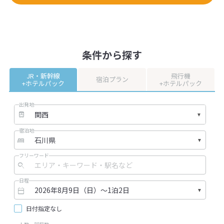
可能なため、観光客の方も気軽に利
ションでホテル
用できて便利です。
め、気軽に利用
【1日借りられる】
【1日借りられる
着物は1日借りられるので、着物姿で
浴衣は1日借りら
の観光をゆっくり満喫できます。
の観光をゆっく
条件から探す
お店からは、兼六園や金沢城公園な
店からは、兼六
どにも歩いて行くことができます
にも歩いて行く
JR・新幹線
飛行機
よ。
夏祭りやイベント
宿泊プラン
+ホテルパック
+ホテルパック
旅の記念に、いつもとは違った体験
記念に、いつも
で思い出を深めてみてはいかがでし
い出を深めてみ
出発地
ょうか。
か。
【所要時間】
【所要時間】
宿泊地
当日6時間以上
当日6時間以上
フリーワード
日程
日付指定なし