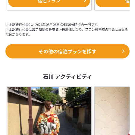
宿泊プラン
宿泊
※上記旅行代金は、2026年08月06日 02時36分時点の一例です。
※上記旅行代金は設定期間の最安値～最高値となり、プラン検索時の料金と異なる
場合があります。
その他の宿泊プランを探す
石川 アクティビティ