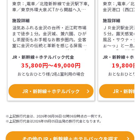
東京：,電車／北陸新幹線で金沢駅下車,
東京：,電車／北
車／東京外環大泉JCTから関越へ入り
金沢港口（西口）
上信越へ。北陸自動車道金沢東下車～
関越自動車道長岡J
施設詳細
施設詳細
金沢東IC～一般道約25分,大阪：,電車／
道に入り、福井方面
ＪＲ特急サンダーバード＆北陸新幹線
道８号線を金沢西I
活気あふれる金沢の台所・近江町市場
ＪＲ金沢駅金沢港
で金沢駅下車,車／吹田ICから京滋バイ
点を左折し金沢駅西
まで徒歩１分。金沢城、兼六園、ひが
５分。露天感覚の
パス経由名神へ。 米原JCTより北陸道
／北陸新幹線金沢
し茶屋街もお手軽なお散歩圏内。全客
風呂・サウナ・ジ
～金沢西IC～一般道約25分
（西口）より徒歩
室に金沢の伝統と革新を感じる屏風を
ぉ～っ」と一息。
道路米原JCTから
モチーフとしたインテリアがあり、バ
ＯＫ、FreeWi-
富山方面へ～金沢西
JR・新幹線＋ホテルパック代金
JR・新幹線＋ホテ
スルームにはレインシャワーを備え、
浄機設置。
金沢東IC方面へ、
落ちついた時間をお過ごしいただけま
35,800円～49,000円
19,800円
金沢駅西口近く
す。
おとなおひとり様/2名1室利用の場合
おとなおひとり様
JR・新幹線＋ホテルパック
JR・新幹線
※上記旅行代金は、2026年08月06日 02時36分時点の一例です。
※上記旅行代金は2026年09月05日出発の旅行代金となります。
その他のJR・新幹線＋ホテルパックを探す