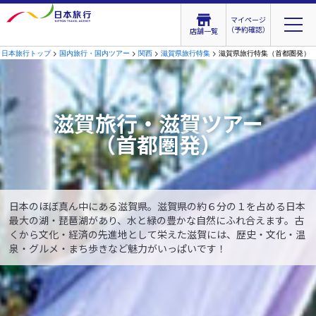
マイページ
（予約確認）
店舗一覧
日本旅行トップ
>
国内旅行・国内ツアー
>
関西
>
滋賀県旅行特集
> 滋賀県旅行特集（首都圏発）
滋賀旅行・滋賀ツアー
（首都圏発）
日本のほぼ真ん中にある滋賀県。滋賀県の約６分の１を占める日本
最大の湖・琵琶湖があり、水と緑の豊かな自然にふれ合えます。古
くから文化・経済の先進地として栄えた滋賀には、歴史・文化・温
泉・グルメ・まち歩きなど魅力がいっぱいです！