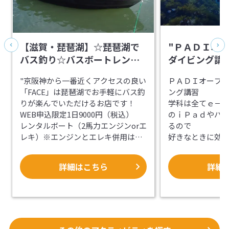
【滋賀・琵琶湖】☆琵琶湖で
"ＰＡＤＩオ
バス釣り☆バスボートレンタ
ダイビング講習
ル（2馬力免許不要）♪
＆e-ラーニン
"京阪神から一番近くアクセスの良い
ＰＡＤＩオープ
「FACE」は琵琶湖でお手軽にバス釣
ング講習
りが楽んでいただけるお店です！
学科は全てｅ－
WEB申込限定1日9000円（税込）
のｉＰａｄやパ
レンタルボート（2馬力エンジンorエ
るので
レキ）※エンジンとエレキ併用は出
好きなときに効
来ません。（魚探・ライブウエル付
が出来ます
き）2名様乗船可能
詳細はこちら
詳細
ガソリン込です。
ＰＡＤＩは世界
お気軽に琵琶湖の名スポットで釣り
ビング協会です
が楽しめます。
認定された日か
定されますので
【設備＆アクセス抜群！】
少人数で一人か
マリーナ併設のお店なので、施設は
料金には、昼食