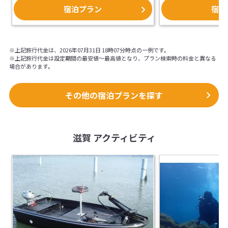
らの旅館のイメー
宿泊プラン
宿泊
ていただきます。
※上記旅行代金は、2026年07月31日 18時07分時点の一例です。
※上記旅行代金は設定期間の最安値～最高値となり、プラン検索時の料金と異なる
場合があります。
その他の宿泊プランを探す
滋賀 アクティビティ