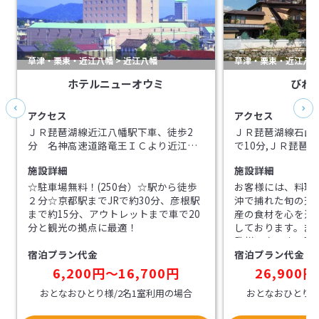
草津・栗東・近江八幡 > 近江八幡
草津・栗東・近江八幡 
ホテルニューオウミ
びわ
アクセス
アクセス
ＪＲ琵琶湖線近江八幡駅下車、徒歩2
ＪＲ琵琶湖線石山
分 名神高速道路竜王ＩＣより近江八
で10分,ＪＲ琵琶
幡方面へ15分
クシーで10分,京
施設詳細
施設詳細
車・タクシーで15
ンターより15分,
☆駐車場無料！(250台）☆駅から徒歩
お客様には、料理
ターより10分,名
２分☆京都駅までJRで約30分、彦根駅
沖で捕れた旬の天
ーより15分
まで約15分、アウトレットまで車で20
産の食材を心を込
分と観光の拠点に最適！
しております。ま
発祥の宿です。季
宿泊プラン代金
宿泊プラン代金
快な全長２メート
盛り料理にしてお
6,200円〜16,700円
26,900円
その大きさやスケ
おとなおひとり様/2名1室利用の場合
おとなおひとり様
変喜んでいただい
は、今のホテル形