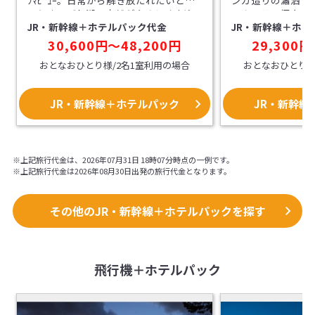
ﾗﾏﾋﾞｭｰ。日常から解き放たれたいと思
ンガ造りの瀟洒（
うとき、びわ湖の自然がやさしく出迎
ィホテル。極上の
JR・新幹線＋ホテルパック代金
JR・新幹線＋ホテ
えてくれます。京都から大津までJRで
リラックスさせて
10分のﾛｹｰｼｮﾝに位置し、観光のｱｸｾｽに
ッドを全室にご用
30,600円～48,200円
29,300円
も便利です。
（無料）
おとなおひとり様/2名1室利用の場合
おとなおひとり様
JR・新幹線＋ホテルパック
JR・新幹線
※上記旅行代金は、2026年07月31日 18時07分時点の一例です。
※上記旅行代金は2026年08月30日出発の旅行代金となります。
その他のJR・新幹線＋ホテルパックを探す
飛行機＋ホテルパック