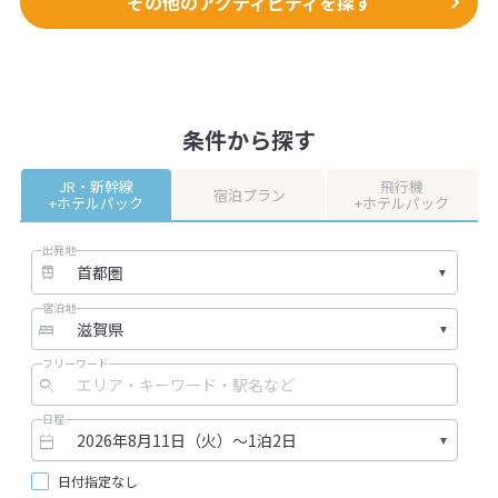
その他のアクティビティを探す
抜群！！
など全ての料金
きれいな芝生がはられた場内、更衣
安全第一で質の
室・シャワー・ロッカー、専用桟
います
橋、駐車場など完備しています。
京阪神からのアクセスもよく、便利
【所要時間】
条件から探す
です。
当日6時間以上
帰りの渋滞にも悩みません。
JR・新幹線
飛行機
【所要時間】
宿泊プラン
+ホテルパック
+ホテルパック
当日6時間以上"
出発地
宿泊地
フリーワード
日程
日付指定なし