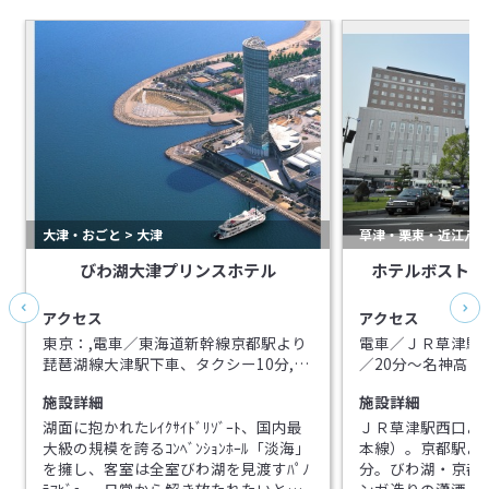
大津・おごと > 大津
草津・栗東・近江八幡 
びわ湖大津プリンスホテル
ホテルボストン
アクセス
アクセス
東京：,電車／東海道新幹線京都駅より
電車／ＪＲ草津駅
琵琶湖線大津駅下車、タクシー10分,車
／20分～名神高速栗
／東名自動車道～名神高速道路～～～
～新名神高速草津田
施設詳細
施設詳細
大津IC～琵琶湖方面へ約3.7㎞（平常時
約10分）,東京：,電車／東海道新幹線京
湖面に抱かれたﾚｲｸｻｲﾄﾞﾘｿﾞｰﾄ、国内最
ＪＲ草津駅西口よ
都駅より琵琶湖線大津駅下車、タクシ
大級の規模を誇るｺﾝﾍﾞﾝｼｮﾝﾎｰﾙ「淡海」
本線）。京都駅よ
ー10分,車／名神高速道路～大津IC～琵
を擁し、客室は全室びわ湖を見渡すﾊﾟﾉ
分。びわ湖・京都
琶湖方面へ約3.7㎞（平常時約10分）