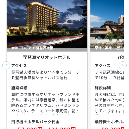
大津・おごと > 琵琶湖大橋
草津・栗東・近江八幡 
琵琶湖マリオットホテル
びわ
アクセス
アクセス
琵琶湖大橋東詰より北へ車で５分 Ｊ
ＪＲ琵琶湖線石山
Ｒ堅田駅無料シャトルバス運行
で10分,ＪＲ琵琶
クシーで10分,京
施設詳細
施設詳細
車・タクシーで15
ンターより15分,
湖畔に位置するマリオットブランドホ
お客様には、料理
ターより10分,名
テル。館内には療養温泉、静かに星を
沖で捕れた旬の天
ーより15分
眺めるプラネタリウム、バドミントン
産の食材を心を込
やバスケ、テニスコート等完備。愛犬
しております。ま
と泊まれるお部屋も！充実した旅をお
発祥の宿です。季
飛行機＋ホテルパック代金
飛行機＋ホテルパ
楽しみ下さい。
快な全長２メート
盛り料理にしてお
57,900円〜134,800円
68,300円