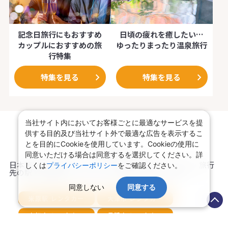
記念日旅行にもおすすめ
日頃の疲れを癒したい…
カップルにおすすめの旅
ゆったりまったり温泉旅行
行特集
特集を見る
特集を見る
当社サイト内においてお客様ごとに最適なサービスを提
供する目的及び当社サイト外で最適な広告を表示するこ
とを目的にCookieを使用しています。Cookieの使用に
レンタカー
同意いただける場合は同意するを選択してください。詳
日本旅行では数多くのレンタカーを取り扱っています。旅行
しくは
プライバシーポリシー
をご確認ください。
先の駅・空港からレンタカーをお探しいただけます。
同意しない
同意する
米原駅 レンタカー
大津市 レンタカー
彦根市 レンタカー
長浜市 レンタカー