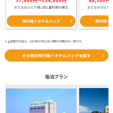
その大きさやスケ
おとなおひとり様/2名1室利用の場合
おとなおひとり様
変喜んでいただい
は、今のホテル形
らの旅館のイメー
飛行機＋ホテルパック
飛行機＋
ていただきます。
※上記旅行代金は、2026年07月31日 18時07分時点の一例です。
その他の飛行機＋ホテルパックを探す
宿泊プラン