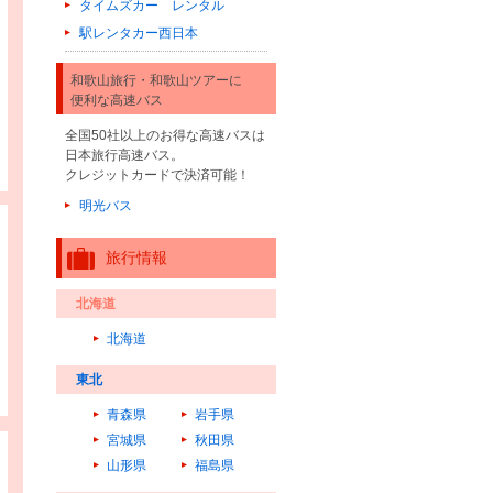
タイムズカー レンタル
駅レンタカー西日本
和歌山旅行・和歌山ツアーに
便利な高速バス
全国50社以上のお得な高速バスは
日本旅行高速バス。
クレジットカードで決済可能！
明光バス
旅行情報
北海道
北海道
東北
青森県
岩手県
宮城県
秋田県
山形県
福島県