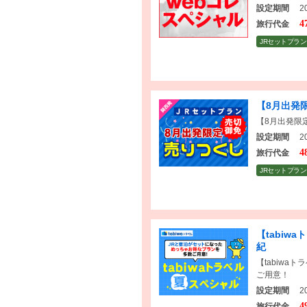
設定期間
20
4
旅行代金
JRセットプラン
【8月出発
【8月出発限
設定期間
20
4
旅行代金
JRセットプラン
【tabiw
紀
【tabiwa
ご用意！
設定期間
20
4
旅行代金