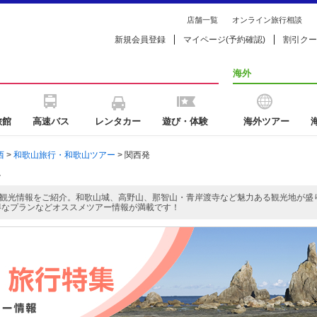
店舗一覧
オンライン旅行相談
新規会員登録
マイページ(予約確認)
割引クー
海外
旅館
高速バス
レンタカー
遊び・体験
海外ツアー
西
>
和歌山旅行・和歌山ツアー
> 関西発
ー
観光情報をご紹介。和歌山城、高野山、那智山・青岸渡寺など魅力ある観光地が盛
得なプランなどオススメツアー情報が満載です！