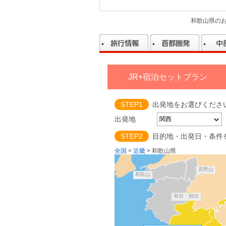
和歌山県の
JR+宿泊セットプラン
STEP1
出発地をお選びくださ
出発地
STEP2
目的地・出発日・条件
全国
>
近畿
>
和歌山県
高野山
和歌山
有田・御坊