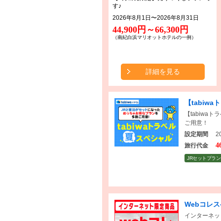
す♪
2026年8月1日〜2026年8月31日
44,900円～66,300円
（南紀白浜マリオットホテルの一例）
詳細を見る
【tabiw
【tabiwa
ご用意！
設定期間
20
4
旅行代金
JRセットプラン
Webコレ
インターネッ