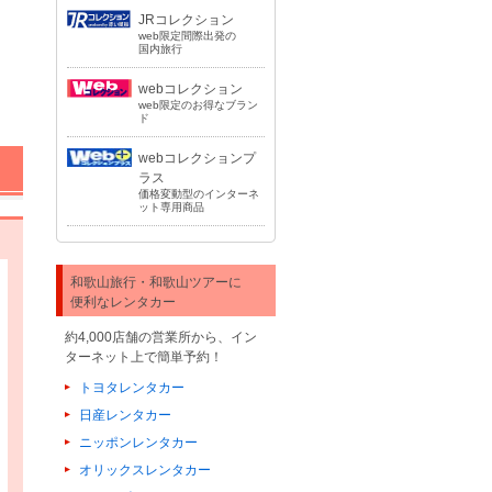
JRコレクション
web限定間際出発の
国内旅行
webコレクション
web限定のお得なブラン
ド
webコレクションプ
ラス
価格変動型のインターネ
ット専用商品
和歌山旅行・和歌山ツアーに
便利なレンタカー
約4,000店舗の営業所から、イン
ターネット上で簡単予約！
トヨタレンタカー
日産レンタカー
ニッポンレンタカー
オリックスレンタカー