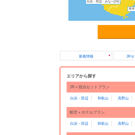
白浜・田辺・みなべ
[30]
串本
新着情報
JR
エリアから探す
JR＋宿泊セットプラン
白浜・田辺
和歌山
高野山
航空＋ホテルプラン
白浜・田辺
和歌山
高野山