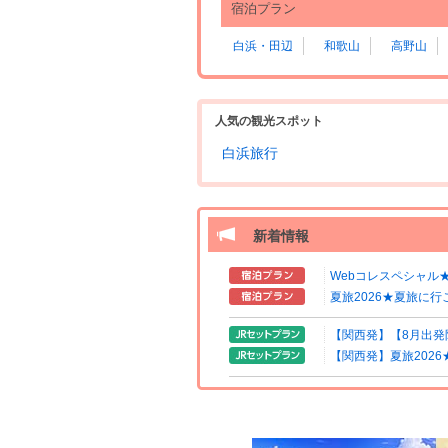
宿泊プラン
白浜・田辺
和歌山
高野山
人気の観光スポット
白浜旅行
新着情報
Webコレスペシャル
夏旅2026★夏旅に行
【関西発】【8月出発
【関西発】夏旅202