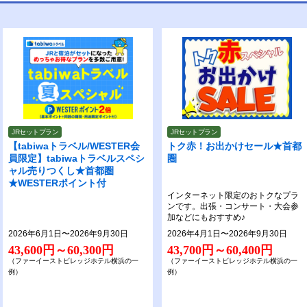
JRセットプラン
JRセットプラン
【tabiwaトラベル/WESTER会
トク赤！お出かけセール★首都
員限定】tabiwaトラベルスペシ
圏
ャル売りつくし★首都圏
★WESTERポイント付
インターネット限定のおトクなプラ
ンです。出張・コンサート・大会参
加などにもおすすめ♪
2026年6月1日〜2026年9月30日
2026年4月1日〜2026年9月30日
43,600円～60,300円
43,700円～60,400円
（ファーイーストビレッジホテル横浜の一
（ファーイーストビレッジホテル横浜の一
例）
例）