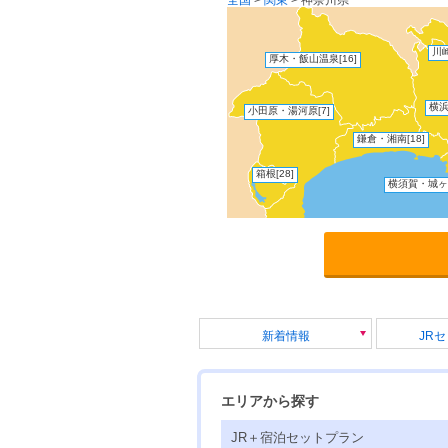
川
厚木・飯山温泉
[16]
横
小田原・湯河原
[7]
鎌倉・湘南
[18]
箱根
[28]
横須賀・城ヶ
新着情報
JR
エリアから探す
JR＋宿泊セットプラン