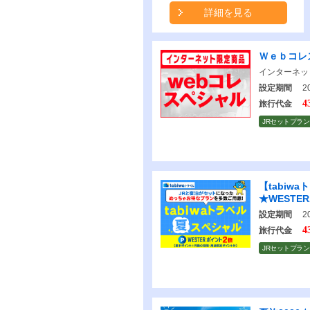
詳細を見る
Ｗｅｂコレ
インターネッ
設定期間
20
4
旅行代金
JRセットプラン
【tabiw
★WESTE
設定期間
20
4
旅行代金
JRセットプラン