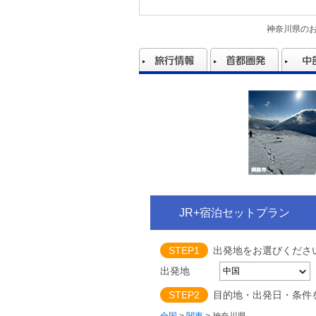
神奈川県の
JR+宿泊セットプラン
STEP1
出発地をお選びくださ
出発地
STEP2
目的地・出発日・条件
全国
>
関東
>
神奈川県