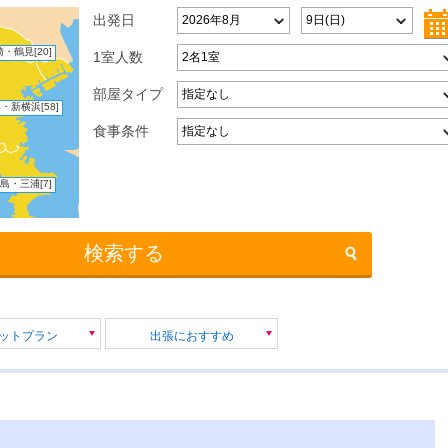
出発日
崎・鶴見
[20]
1室人数
部屋タイプ
浜・新横浜
[58]
食事条件
島・三浦
[7]
検索する
セットプラン
出張におすすめ