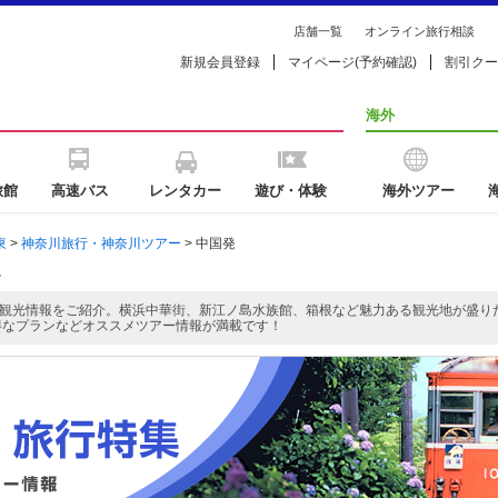
店舗一覧
オンライン旅行相談
新規会員登録
マイページ(予約確認)
割引クー
海外
旅館
高速バス
レンタカー
遊び・体験
海外ツアー
東
>
神奈川旅行・神奈川ツアー
> 中国発
ー
観光情報をご紹介。横浜中華街、新江ノ島水族館、箱根など魅力ある観光地が盛り
得なプランなどオススメツアー情報が満載です！