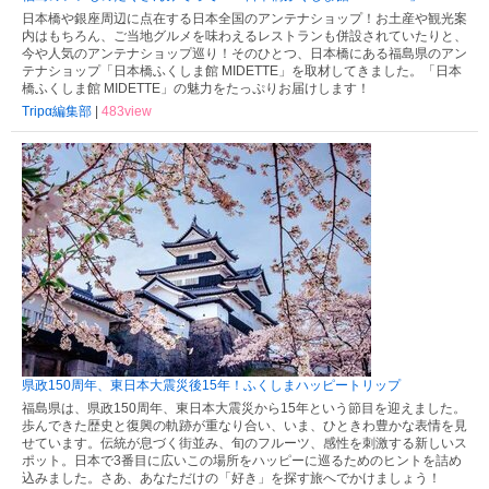
日本橋や銀座周辺に点在する日本全国のアンテナショップ！お土産や観光案
内はもちろん、ご当地グルメを味わえるレストランも併設されていたりと、
今や人気のアンテナショップ巡り！そのひとつ、日本橋にある福島県のアン
テナショップ「日本橋ふくしま館 MIDETTE」を取材してきました。「日本
橋ふくしま館 MIDETTE」の魅力をたっぷりお届けします！
Tripα編集部
|
483view
県政150周年、東日本大震災後15年！ふくしまハッピートリップ
福島県は、県政150周年、東日本大震災から15年という節目を迎えました。
歩んできた歴史と復興の軌跡が重なり合い、いま、ひときわ豊かな表情を見
せています。伝統が息づく街並み、旬のフルーツ、感性を刺激する新しいス
ポット。日本で3番目に広いこの場所をハッピーに巡るためのヒントを詰め
込みました。さあ、あなただけの「好き」を探す旅へでかけましょう！