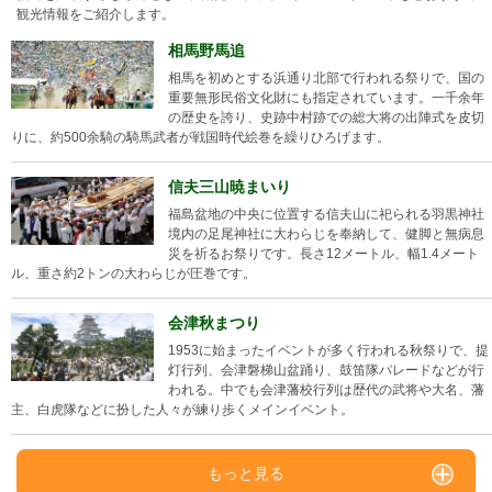
観光情報をご紹介します。
相馬野馬追
相馬を初めとする浜通り北部で行われる祭りで、国の
重要無形民俗文化財にも指定されています。一千余年
の歴史を誇り、史跡中村跡での総大将の出陣式を皮切
りに、約500余騎の騎馬武者が戦国時代絵巻を繰りひろげます。
信夫三山暁まいり
福島盆地の中央に位置する信夫山に祀られる羽黒神社
境内の足尾神社に大わらじを奉納して、健脚と無病息
災を祈るお祭りです。長さ12メートル、幅1.4メート
ル、重さ約2トンの大わらじが圧巻です。
会津秋まつり
1953に始まったイベントが多く行われる秋祭りで、提
灯行列、会津磐梯山盆踊り、鼓笛隊パレードなどが行
われる。中でも会津藩校行列は歴代の武将や大名、藩
主、白虎隊などに扮した人々が練り歩くメインイベント。
もっと見る