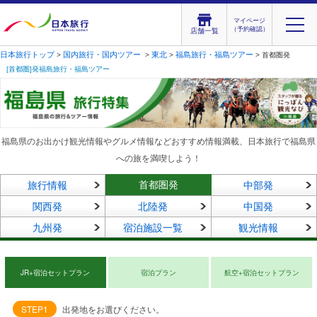
マイページ
（予約確認）
店舗一覧
日本旅行トップ
国内旅行・国内ツアー
東北
福島旅行・福島ツアー
>
>
>
> 首都圏発
[首都圏]発福島旅行・福島ツアー
福島県のお出かけ観光情報やグルメ情報などおすすめ情報満載、日本旅行で福島県
への旅を満喫しよう！
首都圏発
旅行情報
中部発
関西発
北陸発
中国発
九州発
宿泊施設一覧
観光情報
JR+宿泊セットプラン
宿泊プラン
航空+宿泊セットプラン
STEP1
出発地をお選びください。