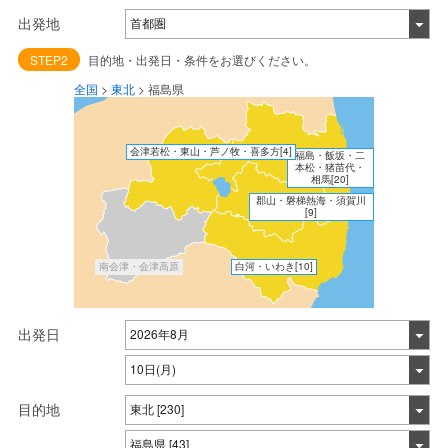
出発地
STEP2
目的地・出発日・条件をお選びください。
全国
>
東北
>
福島県
会津若松・東山・芦ノ牧・喜多方
[4]
福島・飯坂・二
本松・猪苗代・
相馬
[20]
郡山・磐梯熱海・須賀川
[9]
南会津・会津高原
白河・いわき
[10]
出発日
目的地