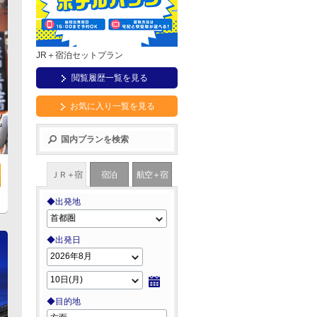
JR＋宿泊セットプラン
閲覧履歴一覧を見る
お気に入り一覧を見る
府
国内プランを検索
ＪＲ＋宿
宿泊
航空＋宿
泊
泊
◆出発地
◆出発日
◆目的地