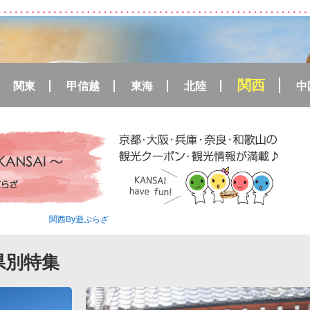
関西
関東
甲信越
東海
北陸
中
関西By遊ぷらざ
県別特集