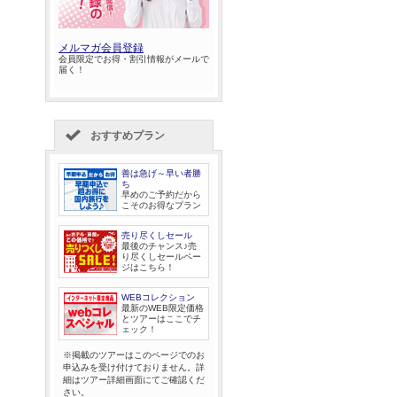
メルマガ会員登録
会員限定でお得・割引情報がメールで
届く！
おすすめプラン
善は急げ～早い者勝
ち
早めのご予約だから
こそのお得なプラン
売り尽くしセール
最後のチャンス♪売
り尽くしセールペー
ジはこちら！
WEBコレクション
最新のWEB限定価格
とツアーはここでチ
ェック！
※掲載のツアーはこのページでのお
申込みを受け付けておりません。詳
細はツアー詳細画面にてご確認くだ
さい。