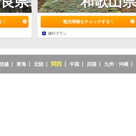
奈良県
和歌山
る！
観光情報をチェックする！
旅行プラン
関西
信越
東海
北陸
中国
四国
九州・沖縄