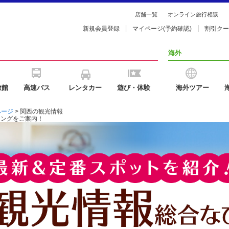
店舗一覧
オンライン旅行相談
新規会員登録
マイページ(予約確認)
割引クー
海外
旅館
高速バス
レンタカー
遊び・体験
海外ツアー
ページ
> 関西の観光情報
キングをご案内！