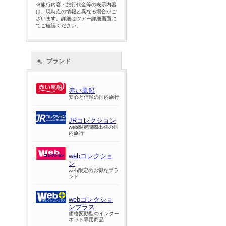
※旅行内容・旅行代金等の表示内容
は、現時点の情報と異なる場合がご
ざいます。詳細はツアー詳細画面に
てご確認ください。
ブランド
赤い風船
安心と信頼の国内旅行
JRコレクション
web限定間際出発の国
内旅行
webコレクショ
ン
web限定のお得なブラ
ンド
webコレクショ
ンプラス
価格変動型のインター
ネット専用商品