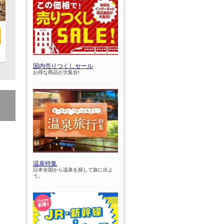
県
国内売りつくしセール
お得な商品が大集合!
温泉特集
日本全国から温泉を探して旅に出よ
う。