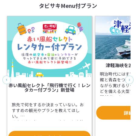
タビサキMenu付プラン
津軽海峡を渡
明治時代にはすで
館と青森をつなぐ
赤い風船セレクト「飛行機で行く！レン
ながら寛げるリク
タカー付プラン」新登場
どを備える大型フ
間40分のクルー
みください。
旅先で何をするか決まっていない。お
すすめの観光やプランを教えてほし
詳細
い。
そんな方におススメ！アクセスと宿泊
に現地観光が付いてくる「赤い風船セ
レクト」が新登場。