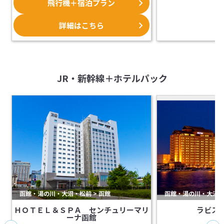
飛行機＋宿泊プラン
第一弾は北海道の旅に欠かせないレン
タカー付プランです。
雪も解けて、ドライブを楽しむのに最
詳細はこちら
適な季節がいよいよ到来！
今年は赤い風船セレクトのレンタカー
付航空セットプランで、北の大地にお
出かけください。
JR・新幹線＋ホテルパック
函館・湯の川・大沼・松前 > 函館
函館・湯の川・大沼・松
ＨＯＴＥＬ＆ＳＰＡ センチュリーマリ
ラビス
ーナ函館