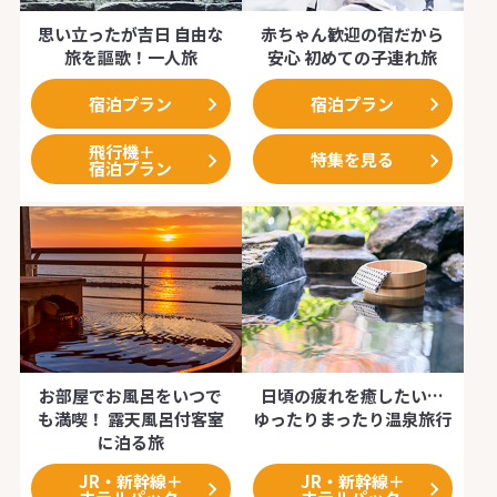
思い立ったが吉日 自由な
赤ちゃん歓迎の宿だから
旅を謳歌！一人旅
安心 初めての子連れ旅
宿泊プラン
宿泊プラン
飛行機＋
特集を見る
宿泊プラン
お部屋でお風呂をいつで
日頃の疲れを癒したい…
も満喫！ 露天風呂付客室
ゆったりまったり温泉旅行
に泊る旅
JR・新幹線＋
JR・新幹線＋