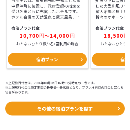
当ホテルは、道東観光の一拠点となる
知床ウトロ温泉に
中標津町に位置し、政府登録の指定を
した大型和風リゾ
受け名実ともに充実したホテルです。
望大浴場と屋上露
ホテル自慢の天然温泉と露天風呂、サ
折々のオホーツク
ウナ等が完備し、露天風呂より眺める
フリーオーダーブ
宿泊プラン代金
宿泊プラン代金
知床連山は格別です。館内ではレスト
ご用意。
ラン・炉端等食処が用意され、地元特
10,700円〜14,000円
18,500円
産物と提供とサー
おとなおひとり様/2名1室利用の場合
おとなおひとり様
宿泊プラン
宿泊
※上記旅行代金は、2026年08月07日 02時32分時点の一例です。
※上記旅行代金は設定期間の最安値～最高値となり、プラン検索時の料金と異なる
場合があります。
その他の宿泊プランを探す