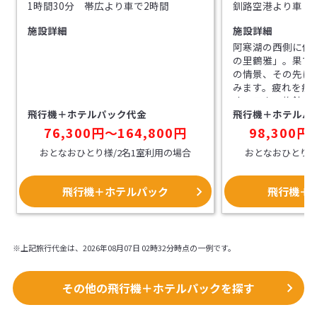
1時間30分 帯広より車で2時間
釧路空港より車・
施設詳細
施設詳細
阿寒湖の西側に位
の里鶴雅」。果て
の情景、その先に
みます。疲れを癒
味、日本の旅館文
飛行機＋ホテルパック代金
飛行機＋ホテルパ
なしをご堪能くだ
76,300円〜164,800円
98,300円
おとなおひとり様/2名1室利用の場合
おとなおひとり様
飛行機＋ホテルパック
飛行機＋
※上記旅行代金は、2026年08月07日 02時32分時点の一例です。
その他の飛行機＋ホテルパックを探す