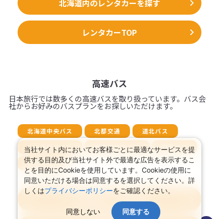
北海道内のレンタカーを探す
レンタカーTOP
高速バス
日本旅行では数多くの高速バスを取り扱っています。バス会
社からお好みのバスプランをお探しいただけます。
北海道中央バス
北都交通
道北バス
北海道拓殖バス
北海道北見バス
斜里バス
当社サイト内においてお客様ごとに最適なサービスを提
供する目的及び当社サイト外で最適な広告を表示するこ
北海道バス
とを目的にCookieを使用しています。Cookieの使用に
同意いただける場合は同意するを選択してください。詳
しくは
プライバシーポリシー
をご確認ください。
北海道発 → 北海道着
同意しない
同意する