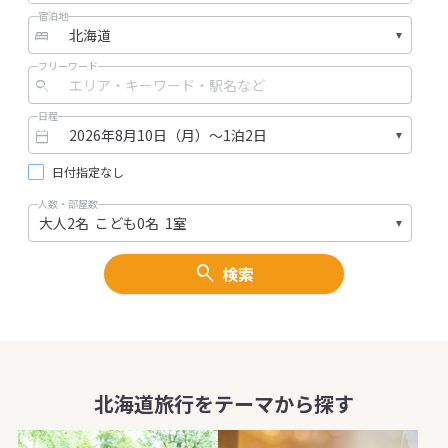
宿泊地
ろ、見たかったところ、どんどんお
【情緒ある小樽
聞かせください。また、お客様の体
な着物で満喫】
力や経験にも応じてコースを決めて
お好きなお着物
フリーワード
いきますので、ちょっと体力に自信
約10分の着付け
がない・・という方もご安心くださ
みください。周
日程
い！
樽出世前広場、
【少人数で出発します！】
小樽駅、手宮線
日付指定なし
最大7人までのプライベートツアーで
ンを感じる建物
すので、ガイドの目がしっかりと行
す。歴史ある建
人数・部屋数
き届きます。説明も聞きやすいです
ットとしてもお
し、質問もしやすいと思います。ご
物は歴史ある景
家族や仲間と一緒に参加すれば、き
よ。ご希望があ
検索
っと更に絆が深まるはず。北海道旅
主がとっておき
行の素晴らしい思い出を作りましょ
紹介します。夏
う！
りもいいですね
【所要時間】
【1時間～1泊ま
5～6時間
なプラン】
レンタル時間に
北海道旅行をテーマから探す
をご用意してい
ポットでサクッ