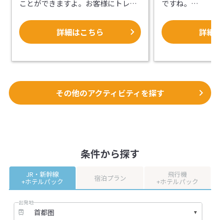
ことができますよ。お客様にトレッ
ですね。
キングを楽しんでいただけるよう、
ガス灯やオルゴ
ガイドがしっかりとサポートいたし
情緒溢れる小樽
詳細はこちら
詳細
ます。
物がよく似合い
着心地や生地の
【北海道の大自然を満喫できま
素敵な記念にな
す！】
大雪山は、北海道の最高峰である旭
【レトロモダン
岳（2,291m）をはじめ、20連峰にお
物】
その他のアクティビティを探す
よぶ標高2,000m級の山々の総称で
着物を着たまま1
す。そして、大雪山は日本最大の国
を楽しめるプラン
立公園です。トレッキングの時間は5
は浴衣です。）
～6時間とたっぷりあるので、充実し
絹の着物やレト
たトレッキングが楽しめます。北海
こだわった本物
条件から探す
道の美しい風景に感動したり、様々
います。現代の
な植物を観察したりしながら、のん
難しい珍しい色
JR・新幹線
飛行機
びりと歩いてみましょう！
の伝統的な着物
宿泊プラン
+ホテルパック
+ホテルパック
【お客様のご要望に応じます！】
い色目は若いお
地域を知り尽くしたガイドがお客様
映えますよ。合
出発地
の要望に沿って、トレッキングのご
と美しさを是非
案内をします。行きたかったとこ
い。