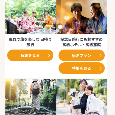
におすすめの1時
ざまな観光スポ
たい方向け１日
並み散策やお買
にぴったりの1泊
す。レンタル料
すべて揃うので
弾丸で旅を楽しむ 日帰り
記念日旅行にもおすすめ
軽にお越しくだ
旅行
高級ホテル・高級旅館
【所要時間】
当日6時間以上
特集を見る
宿泊プラン
特集を見る