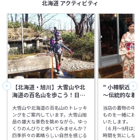
北海道 アクティビティ
【北海道・旭川】大雪山や北
" 小樽駅近く
海道の百名山を歩こう！日帰
～伝統的な着
りトレッキング
変身！たっぷり
大雪山や北海道の百名山のトレッキ
当店の着物の中
ングをご案内しています。大雪山旭
ものを一緒にお選
岳の雄大な景色を眺めながら、ゆっ
いたします。
くりのんびりと歩いてみませんか？
（６月～9月は浴
四季折々の素晴らしい自然を感じる
時間を気にしな