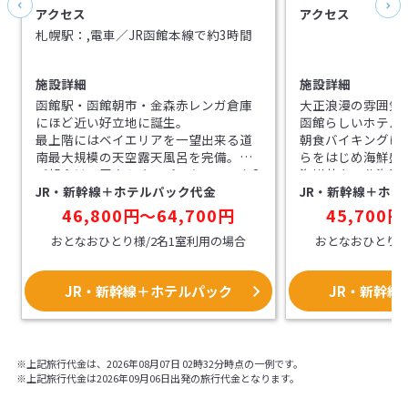
アクセス
アクセス
札幌駅：,電車／JR函館本線で約3時間
施設詳細
施設詳細
函館駅・函館朝市・金森赤レンガ倉庫
大正浪漫の雰囲気
にほど近い好立地に誕生。
函館らしいホテル
最上階にはベイエリアを一望出来る道
朝食バイキングは
南最大規模の天空露天風呂を完備。
らをはじめ海鮮盛
ご朝食は、巨大なオープンキッチンを2
海鮮丼や、北海道
JR・新幹線＋ホテルパック代金
JR・新幹線＋ホテ
箇所に備え、野菜と玄米を中心とした
和洋メニュー多彩
「体にやさしいお食事」を函館ならで
46,800円～64,700円
45,700円
はのお料理で提供します。
おとなおひとり様/2名1室利用の場合
おとなおひとり様
JR・新幹線＋ホテルパック
JR・新幹線
※上記旅行代金は、2026年08月07日 02時32分時点の一例です。
※上記旅行代金は2026年09月06日出発の旅行代金となります。