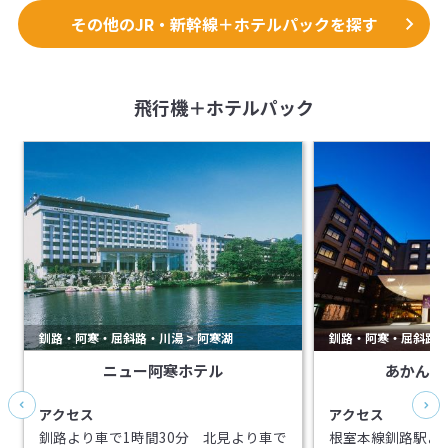
その他のJR・新幹線＋ホテルパックを探す
飛行機＋ホテルパック
釧路・阿寒・屈斜路・川湯 > 阿寒湖
釧路・阿寒・屈斜路・川
ニュー阿寒ホテル
あかん遊
アクセス
アクセス
釧路より車で1時間30分 北見より車で
根室本線釧路駅より