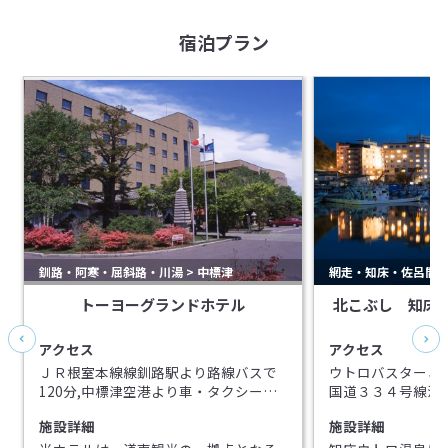
宿泊プラン
釧路・阿寒・屈斜路・川湯 > 中標津
網走・知床・佐呂間 >
トーヨーグランドホテル
北こぶし 知床
アクセス
アクセス
ＪＲ根室本線線釧路駅より路線バスで
ウトロバスターミ
120分,中標津空港より車・タクシーで
国道３３４号線沿
10分,札幌より都市間高速バスで560分
コンビニ2分、道
施設詳細
施設詳細