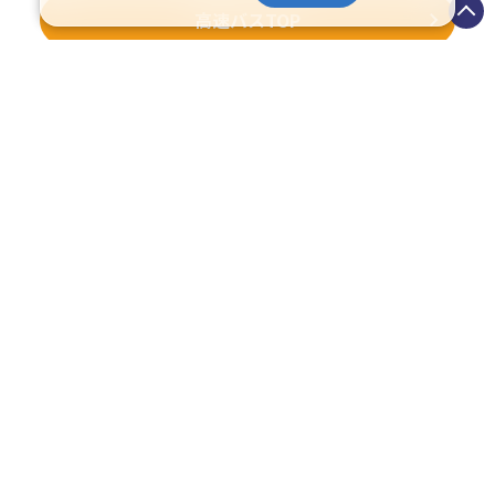
高速バスTOP
イベント情報
画像提供:さっぽろ夏まつり実行委員会
画像提供:さっぽろ夏まつり
2026さっぽろ夏まつり（第73
2026さっぽ
回）
協賛さっぽろ