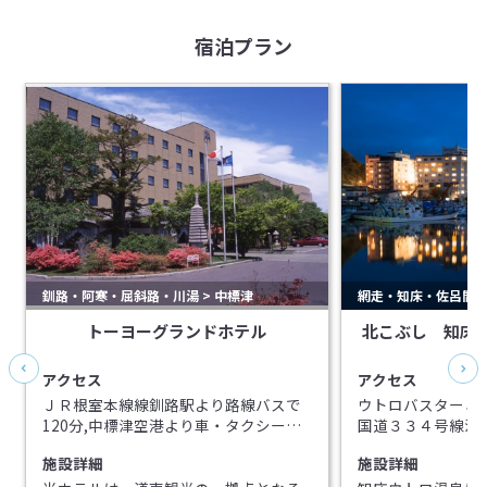
宿泊プラン
釧路・阿寒・屈斜路・川湯 > 中標津
網走・知床・佐呂間 >
トーヨーグランドホテル
北こぶし 知床
アクセス
アクセス
ＪＲ根室本線線釧路駅より路線バスで
ウトロバスターミ
120分,中標津空港より車・タクシーで
国道３３４号線沿
10分,札幌より都市間高速バスで560分
コンビニ2分、道
施設詳細
施設詳細