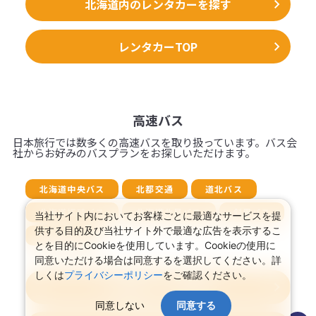
北海道内のレンタカーを探す
レンタカーTOP
高速バス
日本旅行では数多くの高速バスを取り扱っています。バス会
社からお好みのバスプランをお探しいただけます。
北海道中央バス
北都交通
道北バス
北海道拓殖バス
北海道北見バス
斜里バス
当社サイト内においてお客様ごとに最適なサービスを提
供する目的及び当社サイト外で最適な広告を表示するこ
北海道バス
とを目的にCookieを使用しています。Cookieの使用に
同意いただける場合は同意するを選択してください。詳
しくは
プライバシーポリシー
をご確認ください。
北海道発 → 北海道着
同意しない
同意する