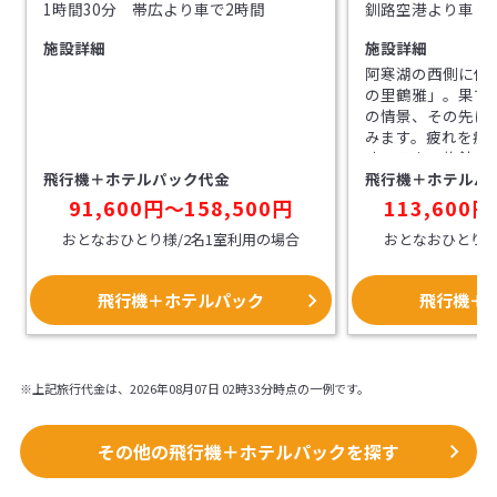
1時間30分 帯広より車で2時間
釧路空港より車・
施設詳細
施設詳細
阿寒湖の西側に位
の里鶴雅」。果て
の情景、その先に
みます。疲れを癒
味、日本の旅館文
飛行機＋ホテルパック代金
飛行機＋ホテルパ
なしをご堪能くだ
91,600円〜158,500円
113,600円
おとなおひとり様/2名1室利用の場合
おとなおひとり様
飛行機＋ホテルパック
飛行機＋
※上記旅行代金は、2026年08月07日 02時33分時点の一例です。
その他の飛行機＋ホテルパックを探す