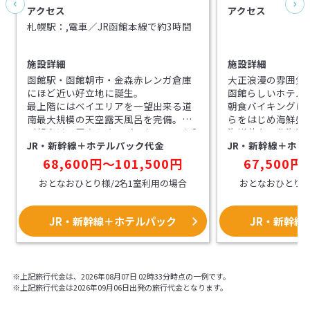
アクセス
アクセス
札幌駅：,電車／JR函館本線で約3時間
施設詳細
施設詳細
函館駅・函館朝市・金森赤レンガ倉庫
大正浪漫の雰囲気
にほど近い好立地に誕生。
函館らしいホテル
最上階にはベイエリアを一望出来る道
朝食バイキングは
南最大規模の天空露天風呂を完備。
らをはじめ海鮮盛
ご朝食は、巨大なオープンキッチンを2
海鮮丼や、北海道
JR・新幹線＋ホテルパック代金
JR・新幹線＋ホテ
箇所に備え、野菜と玄米を中心とした
和洋メニュー多彩
「体にやさしいお食事」を函館ならで
68,600円～101,500円
67,500円
はのお料理で提供します。
おとなおひとり様/2名1室利用の場合
おとなおひとり様
JR・新幹線＋ホテルパック
JR・新幹線
※上記旅行代金は、2026年08月07日 02時33分時点の一例です。
※上記旅行代金は2026年09月06日出発の旅行代金となります。