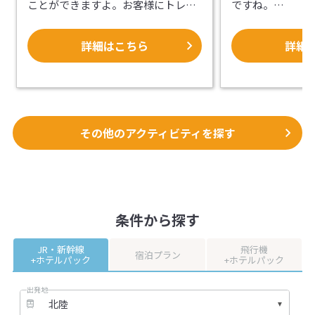
ことができますよ。お客様にトレッ
ですね。
キングを楽しんでいただけるよう、
ガス灯やオルゴ
ガイドがしっかりとサポートいたし
情緒溢れる小樽
詳細はこちら
詳細
ます。
物がよく似合い
着心地や生地の
【北海道の大自然を満喫できま
素敵な記念にな
す！】
大雪山は、北海道の最高峰である旭
【レトロモダン
岳（2,291m）をはじめ、20連峰にお
物】
その他のアクティビティを探す
よぶ標高2,000m級の山々の総称で
着物を着たまま1
す。そして、大雪山は日本最大の国
を楽しめるプラン
立公園です。トレッキングの時間は5
は浴衣です。）
～6時間とたっぷりあるので、充実し
絹の着物やレト
たトレッキングが楽しめます。北海
こだわった本物
条件から探す
道の美しい風景に感動したり、様々
います。現代の
な植物を観察したりしながら、のん
難しい珍しい色
JR・新幹線
飛行機
びりと歩いてみましょう！
の伝統的な着物
宿泊プラン
+ホテルパック
+ホテルパック
【お客様のご要望に応じます！】
い色目は若いお
地域を知り尽くしたガイドがお客様
映えますよ。合
出発地
の要望に沿って、トレッキングのご
と美しさを是非
案内をします。行きたかったとこ
い。