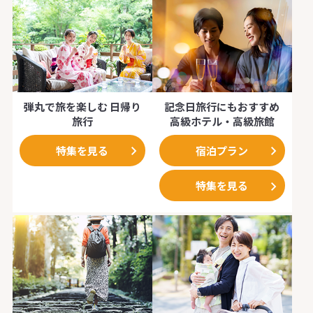
におすすめの1時
ざまな観光スポ
たい方向け１日
並み散策やお買
にぴったりの1泊
す。レンタル料
すべて揃うので
弾丸で旅を楽しむ 日帰り
記念日旅行にもおすすめ
軽にお越しくだ
旅行
高級ホテル・高級旅館
【所要時間】
当日6時間以上
特集を見る
宿泊プラン
特集を見る