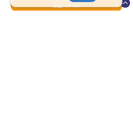
高速バスTOP
イベント情報
画像提供:さっぽろ夏まつり実行委員会
画像提供:さっぽろ夏まつり
2026さっぽろ夏まつり（第73
2026さっぽ
回）
協賛さっぽろ