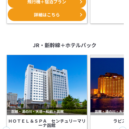
飛行機＋宿泊プラン
第一弾は北海道の旅に欠かせないレン
タカー付プランです。
雪も解けて、ドライブを楽しむのに最
詳細はこちら
適な季節がいよいよ到来！
今年は赤い風船セレクトのレンタカー
付航空セットプランで、北の大地にお
出かけください。
JR・新幹線＋ホテルパック
函館・湯の川・大沼・松前 > 函館
函館・湯の川・大沼・松
ＨＯＴＥＬ＆ＳＰＡ センチュリーマリ
ラビス
ーナ函館