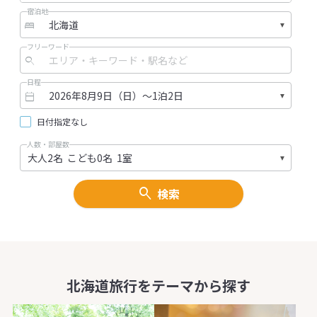
宿泊地
ろ、見たかったところ、どんどんお
【情緒ある小樽
聞かせください。また、お客様の体
な着物で満喫】
力や経験にも応じてコースを決めて
お好きなお着物
フリーワード
いきますので、ちょっと体力に自信
約10分の着付け
がない・・という方もご安心くださ
みください。周
日程
い！
樽出世前広場、
【少人数で出発します！】
小樽駅、手宮線
日付指定なし
最大7人までのプライベートツアーで
ンを感じる建物
すので、ガイドの目がしっかりと行
す。歴史ある建
人数・部屋数
き届きます。説明も聞きやすいです
ットとしてもお
し、質問もしやすいと思います。ご
物は歴史ある景
家族や仲間と一緒に参加すれば、き
よ。ご希望があ
検索
っと更に絆が深まるはず。北海道旅
主がとっておき
行の素晴らしい思い出を作りましょ
紹介します。夏
う！
りもいいですね
【所要時間】
【1時間～1泊ま
5～6時間
なプラン】
レンタル時間に
北海道旅行をテーマから探す
をご用意してい
ポットでサクッ