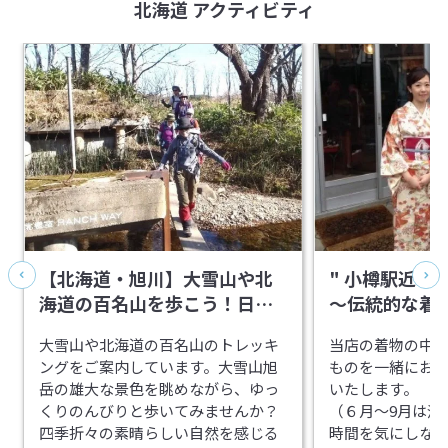
北海道 アクティビティ
【北海道・旭川】大雪山や北
" 小樽駅近く
海道の百名山を歩こう！日帰
～伝統的な着
りトレッキング
変身！たっぷり
大雪山や北海道の百名山のトレッキ
当店の着物の中
ングをご案内しています。大雪山旭
ものを一緒にお選
岳の雄大な景色を眺めながら、ゆっ
いたします。
くりのんびりと歩いてみませんか？
（６月～9月は浴
四季折々の素晴らしい自然を感じる
時間を気にしな