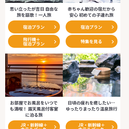
思い立ったが吉日 自由な
赤ちゃん歓迎の宿だから
旅を謳歌！一人旅
安心 初めての子連れ旅
宿泊プラン
宿泊プラン
飛行機＋
特集を見る
宿泊プラン
お部屋でお風呂をいつで
日頃の疲れを癒したい…
も満喫！ 露天風呂付客室
ゆったりまったり温泉旅行
に泊る旅
JR・新幹線＋
JR・新幹線＋