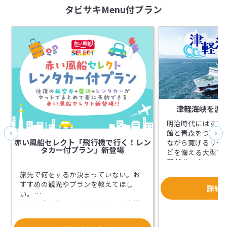
タビサキMenu付プラン
津軽海峡を渡
明治時代にはすで
館と青森をつなぐ
赤い風船セレクト「飛行機で行く！レン
ながら寛げるリク
タカー付プラン」新登場
どを備える大型フ
間40分のクルー
みください。
旅先で何をするか決まっていない。お
すすめの観光やプランを教えてほし
詳細
い。
そんな方におススメ！アクセスと宿泊
に現地観光が付いてくる「赤い風船セ
レクト」が新登場。