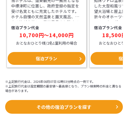
当ホテルは、道東観光の一拠点となる
知床ウトロ温泉に
中標津町に位置し、政府登録の指定を
した大型和風リゾ
受け名実ともに充実したホテルです。
望大浴場と屋上露
ホテル自慢の天然温泉と露天風呂、サ
折々のオホーツク
ウナ等が完備し、露天風呂より眺める
フリーオーダーブ
宿泊プラン代金
宿泊プラン代金
知床連山は格別です。館内ではレスト
ご用意。
ラン・炉端等食処が用意され、地元特
10,700円〜14,000円
18,500円
産物と提供とサー
おとなおひとり様/2名1室利用の場合
おとなおひとり様
宿泊プラン
宿泊
※上記旅行代金は、2026年08月07日 02時33分時点の一例です。
※上記旅行代金は設定期間の最安値～最高値となり、プラン検索時の料金と異なる
場合があります。
その他の宿泊プランを探す