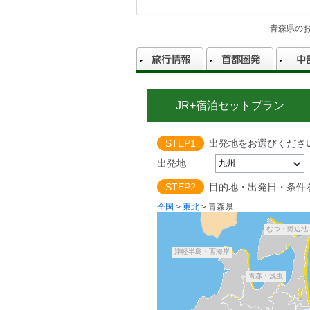
青森県の
JR+宿泊セットプラン
STEP1
出発地をお選びくださ
出発地
STEP2
目的地・出発日・条件
全国
>
東北
>
青森県
むつ・野辺地
津軽半島・西海岸
青森・浅虫