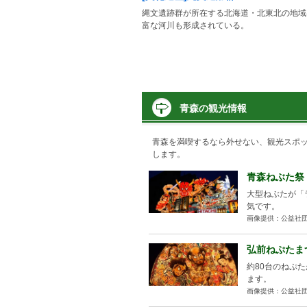
縄文遺跡群が所在する北海道・北東北の地域
富な河川も形成されている。
青森の観光情報
青森を満喫するなら外せない、観光スポ
します。
青森ねぶた祭
大型ねぶたが「
気です。
画像提供：公益社団
弘前ねぷたま
約80台のねぷ
ます。
画像提供：公益社団