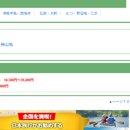
津軽半島・西海岸
弘前・大鰐
むつ・野辺地・三沢
白神山地
ル
10,500円〜39,400円
,000円
▲ページＴＯ