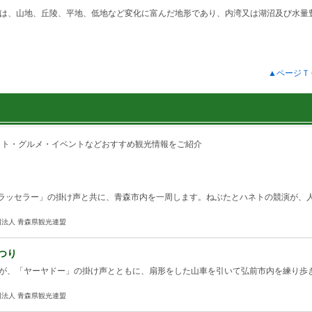
は、山地、丘陵、平地、低地など変化に富んだ地形であり、内湾又は湖沼及び水量
▲ページＴ
ット・グルメ・イベントなどおすすめ観光情報をご紹介
ラッセラー」の掛け声と共に、青森市内を一周します。ねぶたとハネトの競演が、
法人 青森県観光連盟
つり
たが、「ヤーヤドー」の掛け声とともに、扇形をした山車を引いて弘前市内を練り歩
法人 青森県観光連盟