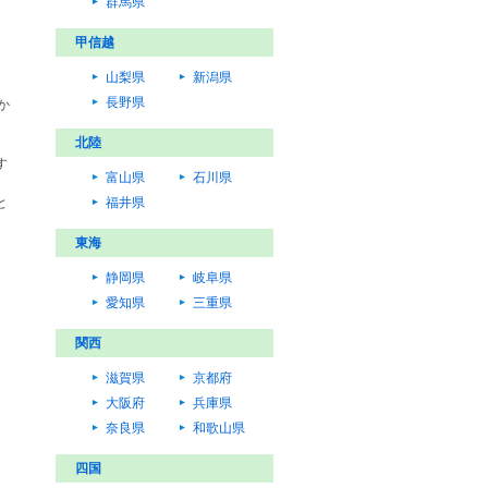
群馬県
甲信越
山梨県
新潟県
長野県
か
北陸
す
富山県
石川県
と
福井県
東海
静岡県
岐阜県
愛知県
三重県
関西
滋賀県
京都府
大阪府
兵庫県
奈良県
和歌山県
四国