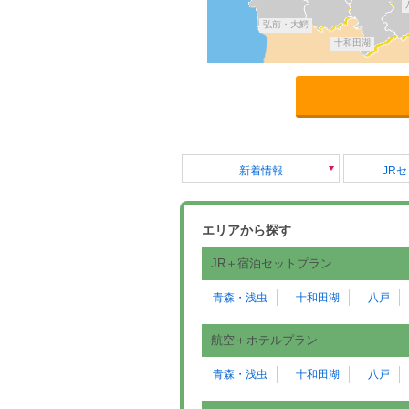
弘前・大鰐
十和田湖
新着情報
JR
エリアから探す
JR＋宿泊セットプラン
青森・浅虫
十和田湖
八戸
航空＋ホテルプラン
青森・浅虫
十和田湖
八戸