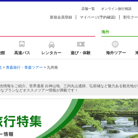
店舗一覧
オンライン旅行相談
新規会員登録
マイページ(予約確認)
割引クー
海外
旅館
高速バス
レンタカー
遊び・体験
海外ツアー
北
>
青森旅行・青森ツアー
> 九州発
光情報をご紹介。世界遺産 白神山地、三内丸山遺跡、弘前城など魅力ある観光地
得なプランなどオススメツアー情報が満載です！