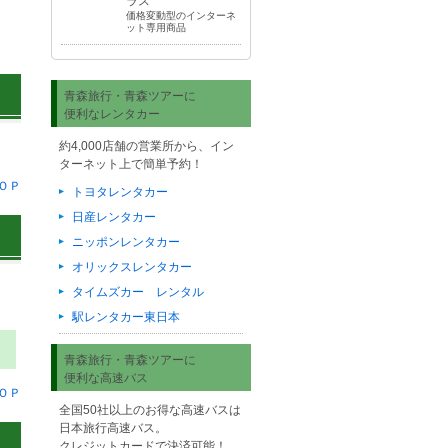
ラス
価格変動型のインターネ
ット専用商品
青森旅行・青森ツアーに
便利なレンタカー
約4,000店舗の営業所から、イン
ターネット上で簡単予約！
ＯＰ
トヨタレンタカー
日産レンタカー
ニッポンレンタカー
オリックスレンタカー
タイムズカー レンタル
駅レンタカー東日本
青森旅行・青森ツアーに
便利な高速バス
ＯＰ
全国50社以上のお得な高速バスは
日本旅行高速バス。
クレジットカードで決済可能！