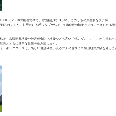
000〜1200mの山岳地帯で、総面積は約13万ha。このうちの原生的なブナ林
して登録されました。世界的にも希少なブナ林で、約500種の植物とそれに支えられる豊
林は、水源涵養機能や地表侵食防止機能なども高い「緑のダム」。ここから流れ出
然美とともに見事な景観を生み出します。
ォーキングコースは、険しい岩壁や生い茂るブナの老木に白神山地の片鱗を見るこ
分。