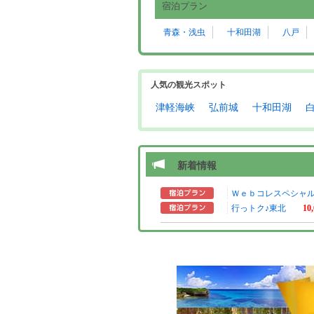
宿泊プラン
青森・浅虫
十和田湖
八戸
人気の観光スポット
津軽海峡
弘前城
十和田湖
新着情報
Ｗｅｂコレスペシャ
行っトク♪東北
10