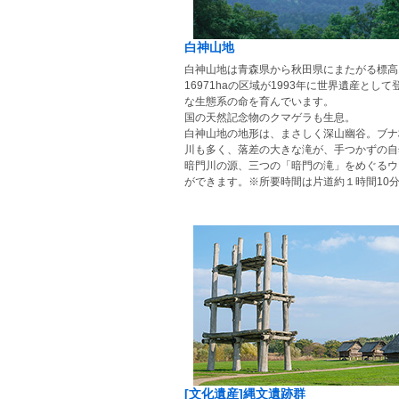
白神山地
白神山地は青森県から秋田県にまたがる標高1
16971haの区域が1993年に世界遺産と
な生態系の命を育んでいます。
国の天然記念物のクマゲラも生息。
白神山地の地形は、まさしく深山幽谷。ブナ
川も多く、落差の大きな滝が、手つかずの自
暗門川の源、三つの「暗門の滝」をめぐるウ
ができます。※所要時間は片道約１時間10
[文化遺産]縄文遺跡群