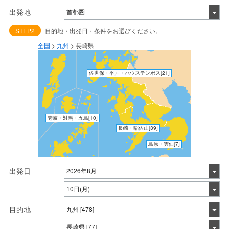
出発地
STEP2
目的地・出発日・条件をお選びください。
全国
>
九州
>
長崎県
佐世保・平戸・ハウステンボス
[21]
壱岐・対馬・五島
[10]
長崎・稲佐山
[39]
島原・雲仙
[7]
出発日
目的地