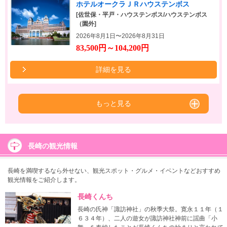
ホテルオークラＪＲハウステンボス
[佐世保・平戸・ハウステンボス/ハウステンボス
（園外]
2026年8月1日〜2026年8月31日
83,500円～104,200円
詳細を見る
もっと見る
長崎の観光情報
長崎を満喫するなら外せない、観光スポット・グルメ・イベントなどおすすめ
観光情報をご紹介します。
長崎くんち
長崎の氏神「諏訪神社」の秋季大祭。寛永１１年（１
６３４年）、二人の遊女が諏訪神社神前に謡曲「小