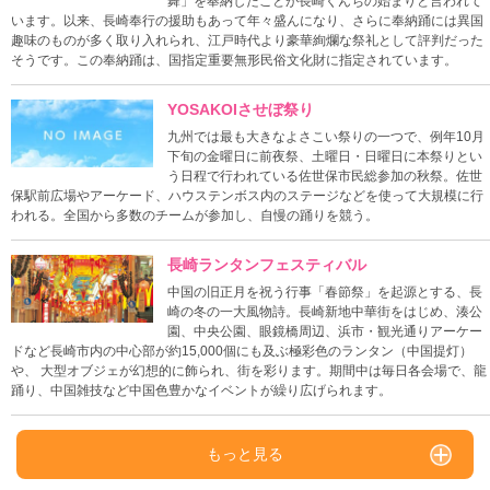
舞」を奉納したことが長崎くんちの始まりと言われて
います。以来、長崎奉行の援助もあって年々盛んになり、さらに奉納踊には異国
趣味のものが多く取り入れられ、江戸時代より豪華絢爛な祭礼として評判だった
そうです。この奉納踊は、国指定重要無形民俗文化財に指定されています。
YOSAKOIさせぼ祭り
九州では最も大きなよさこい祭りの一つで、例年10月
下旬の金曜日に前夜祭、土曜日・日曜日に本祭りとい
う日程で行われている佐世保市民総参加の秋祭。佐世
保駅前広場やアーケード、ハウステンボス内のステージなどを使って大規模に行
われる。全国から多数のチームが参加し、自慢の踊りを競う。
長崎ランタンフェスティバル
中国の旧正月を祝う行事「春節祭」を起源とする、長
崎の冬の一大風物詩。長崎新地中華街をはじめ、湊公
園、中央公園、眼鏡橋周辺、浜市・観光通りアーケー
ドなど長崎市内の中心部が約15,000個にも及ぶ極彩色のランタン（中国提灯）
や、 大型オブジェが幻想的に飾られ、街を彩ります。期間中は毎日各会場で、龍
踊り、中国雑技など中国色豊かなイベントが繰り広げられます。
もっと見る