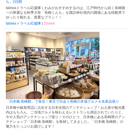
ち」2日間
tabiwaトラベル応援隊くわみがおすすめするのは、江戸時代から続く長崎随
一の華麗なる秋季大祭「長崎くんち」を諏訪神社境内の踊場にある桟敷席で
ゆったり観れる、貴重なプラン！！
tabiwaトラベル応援隊
|
20view
「日本橋 長崎館」で発見！東京で出会う長崎の本場グルメ＆名産品巡り
日本橋や銀座周辺に点在する日本全国のアンテナショップ！お土産や観光案
内はもちろん、ご当地グルメを味わえるレストランも併設されていたりと、
今や人気のアンテナショップ巡り！そのひとつ、日本橋にある長崎県のアン
テナショップ「日本橋 長崎館」を取材してきました。「日本橋 長崎館」の
魅力をたっぷりお届けします！