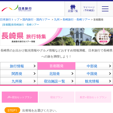
マイページ
（予約確認）
店舗一覧
日本旅行トップ
国内旅行・国内ツアー
九州
長崎旅行・長崎ツアー
>
>
>
> 首都圏発
[首都圏]発長崎旅行・長崎ツアー
長崎県のお出かけ観光情報やグルメ情報などおすすめ情報満載、日本旅行で長崎県
への旅を満喫しよう！
首都圏発
旅行情報
中部発
関西発
北陸発
中国発
九州発
宿泊施設一覧
観光情報
JR+宿泊セットプラン
宿泊プラン
航空+宿泊セットプラン
STEP1
出発地をお選びください。