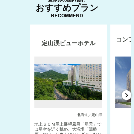
おすすめプラン
RECOMMEND
コン
定山渓ビューホテル
北海道／定山渓
地上６０Ｍ屋上展望風呂「星天」で
は星空を近く眺め、大浴場「湯酔
郷」では、サウナやジャグジーなど