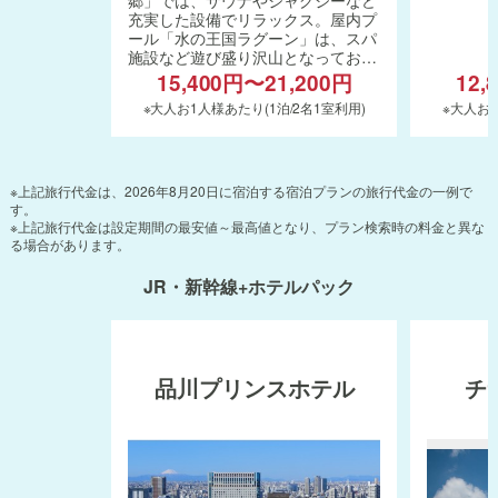
充実した設備でリラックス。屋内プ
ール「水の王国ラグーン」は、スパ
施設など遊び盛り沢山となっており
ます。
15,400円〜21,200円
12,
※大人お1人様あたり(1泊/2名1室利用)
※大人お1
※上記旅行代金は、2026年8月20日に宿泊する宿泊プランの旅行代金の一例で
す。
※上記旅行代金は設定期間の最安値～最高値となり、プラン検索時の料金と異な
る場合があります。
JR・新幹線+ホテルパック
品川プリンスホテル
チ