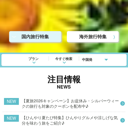
>
国内旅行特集
海外旅行特集
<
プラン
今すぐ検索
注目情報
NEWS
【夏旅2026キャンペーン】お盆休み・シルバーウィー
NEW
クの旅行も対象のクーポンを配布中♪
【ひんやり夏たび特集】ひんやりグルメや涼しげな気
NEW
分を味わう旅をご紹介♪