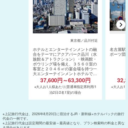
東京都／品川付近
ホテルとエンターテインメントの融
名古屋駅
合をテーマにアクアパーク品川（水
ポーツ団
族館＆アトラクション）・映画館・
ボウリング場を備え、３５６０室の
客室と２０４６㎡の宴会場を持つ一
大エンターテインメントホテルで
す。
37,600円～63,300円
32,
※大人お1人様あたり(普通車指定席利用/1
※大人お1
泊2日/2名1室)の場合
※上記旅行代金は、2026年8月20日に宿泊するJR・新幹線+ホテルパックの旅行
代金の一例です。
※上記旅行代金は設定期間の最安値～最高値となり、プラン検索時の料金と異な
る場合があります。