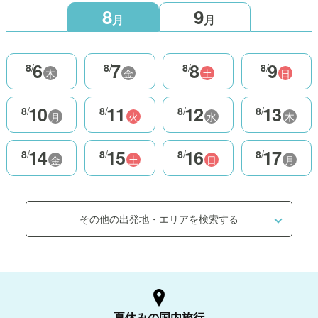
8
9
月
月
6
7
8
9
8
/
8
/
8
/
8
/
木
金
土
日
10
11
12
13
8
/
8
/
8
/
8
/
月
火
水
木
14
15
16
17
8
/
8
/
8
/
8
/
金
土
日
月
その他の出発地・エリアを検索する
夏休みの国内旅行