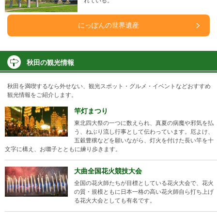
れている。
にっぽんの世界遺産
秋田の観光情報
秋田を満喫するなら外せない、観光スポット・グルメ・イベントなどおすすめ
観光情報をご紹介します。
竿灯まつり
東北四大祭の一つに数えられ、真夏の病魔や邪気を払
う、ねぶり流し行事として伝わっています。厄よけ、
五穀豊穣などを願いながら、灯火を付けた長い竿を十
文字に構え、お囃子とともに練り歩きます。
大曲全国花火競技大会
全国の花火師たちが目標としている花火大会で、花火
の質・規模ともに日本一格の高い花火師自ら打ち上げ
る花火大会としても有名です。