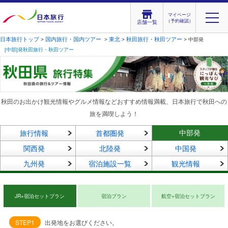
マイページ
（予約確認）
店舗一覧
日本旅行トップ
国内旅行・国内ツアー
東北
秋田旅行・秋田ツアー
>
>
>
> 中部発
[中部]発秋田旅行・秋田ツアー
秋田のお出かけ観光情報やグルメ情報などおすすめ情報満載、日本旅行で秋田への
旅を満喫しよう！
中部発
旅行情報
首都圏発
関西発
北陸発
中国発
九州発
宿泊施設一覧
観光情報
JR+宿泊セットプラン
宿泊プラン
航空+宿泊セットプラン
STEP1
出発地をお選びください。