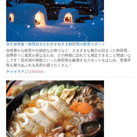
永久保存版！絶景好きがおすすめする秋田県の絶景スポット
自然豊かな絶景や伝統的なお祭りなど、さまざまな魅力が詰まった秋田県。
四季折々に風景が異なるため、どの時期に訪れても満足できること間違いな
しです！田沢湖や角館といった秋田県を象徴するスポットをはじめ、男鹿半
島も魅力あふれる名所が盛りだくさん！
チャイラテ
|
2168view