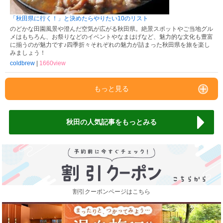
「秋田県に行く！」と決めたらやりたい10のリスト
のどかな田園風景や澄んだ空気が広がる秋田県。絶景スポットやご当地グル
メはもちろん、お祭りなどのイベントやなまはげなど、魅力的な文化も豊富
に揃うのが魅力です♪四季折々それぞれの魅力が詰まった秋田県を旅を楽し
みましょう！
coldbrew
|
1660view
もっと見る
秋田の人気記事をもっとみる
割引クーポンページはこちら