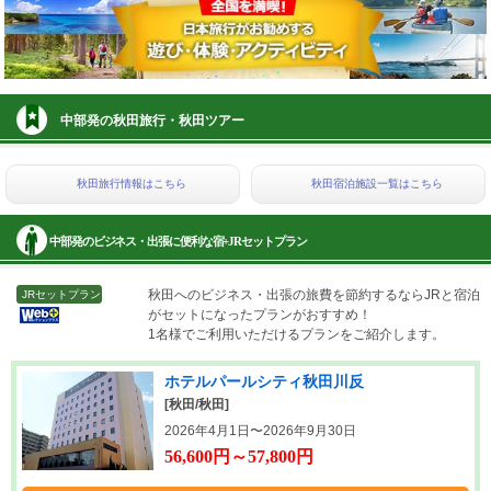
中部発の秋田旅行・秋田ツアー
秋田旅行情報はこちら
秋田宿泊施設一覧はこちら
中部発のビジネス・出張に便利な宿+JRセットプラン
秋田へのビジネス・出張の旅費を節約するならJRと宿泊
JRセットプラン
がセットになったプランがおすすめ！
1名様でご利用いただけるプランをご紹介します。
ホテルパールシティ秋田川反
[秋田/秋田]
2026年4月1日〜2026年9月30日
56,600円～57,800円