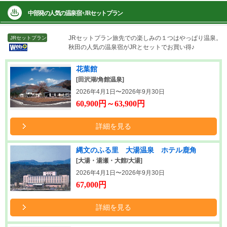
中部発の人気の温泉宿+JRセットプラン
JRセットプラン
旅先での楽しみの１つはやっぱり温泉。
JRセットプラン
秋田の人気の温泉宿がJRとセットでお買い得♪
花葉館
[田沢湖/角館温泉]
2026年4月1日〜2026年9月30日
60,900円～63,900円
詳細を見る
縄文のふる里 大湯温泉 ホテル鹿角
[大湯・湯瀬・大館/大湯]
2026年4月1日〜2026年9月30日
67,000円
詳細を見る