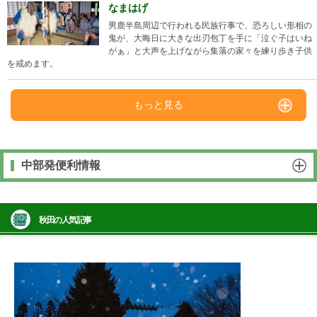
なまはげ
男鹿半島周辺で行われる民族行事で、恐ろしい形相の
鬼が、大晦日に大きな出刃包丁を手に「泣ぐ子はいね
がぁ」と大声を上げながら集落の家々を練り歩き子供
を戒めます。
もっと見る
中部発便利情報
秋田の人気記事