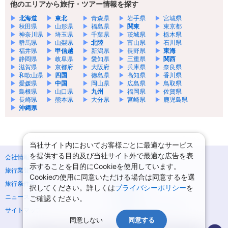
他のエリアから旅行・ツアー情報を探す
北海道
東北
青森県
岩手県
宮城県
秋田県
山形県
福島県
関東
東京都
神奈川県
埼玉県
千葉県
茨城県
栃木県
群馬県
山梨県
北陸
富山県
石川県
福井県
甲信越
新潟県
長野県
東海
静岡県
岐阜県
愛知県
三重県
関西
滋賀県
京都府
大阪府
兵庫県
奈良県
和歌山県
四国
徳島県
高知県
香川県
愛媛県
中国
岡山県
広島県
鳥取県
島根県
山口県
九州
福岡県
佐賀県
長崎県
熊本県
大分県
宮崎県
鹿児島県
沖縄県
当社サイト内においてお客様ごとに最適なサービス
を提供する目的及び当社サイト外で最適な広告を表
会社情報
プライバシーポリシー
示することを目的にCookieを使用しています。
旅行業登録票・約款
規約集
Cookieの使用に同意いただける場合は同意するを選
旅行条件書
商標について
択してください。詳しくは
プライバシーポリシー
を
ニュースリリース
採用情報
ご確認ください。
サイトマップ
システムメンテナンスの
お知らせ
同意しない
同意する