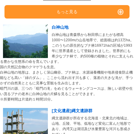
もっと見る
白神山地
白神山地は青森県から秋田県にまたがる標高
1000〜1200mの山岳地帯で、総面積は約13万ha。
このうちの原生的なブナ林16971haの区域が1993
年に世界遺産として登録されました。世界的にも
希少なブナ林で、約500種の植物とそれに支えられ
る豊かな生態系の命を育んでいます。
国の天然記念物のクマゲラも生息。
白神山地の地形は、まさしく深山幽谷。ブナ林は、水源涵養機能や地表侵食防止機
能なども高い「緑のダム」。ここから流れ出す川も多く、落差の大きな滝が、手つ
かずの自然美とともに見事な景観を生み出します。
暗門川の源、三つの「暗門の滝」をめぐるウォーキングコースは、険しい岩壁や生
い茂るブナの老木に白神山地の片鱗を見ることができます。
※所要時間は片道約１時間10分。
[文化遺産]縄文遺跡群
縄文遺跡群が所在する北海道・北東北の地域は、
山地、丘陵、平地、低地など変化に富んだ地形で
あり、内湾又は湖沼及び水量豊富な河川も形成さ