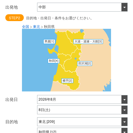
出発地
STEP2
目的地・出発日・条件をお選びください。
全国
>
東北
>
秋田県
男鹿
[1]
大湯・湯瀬・大館
[3]
秋田
[4]
田沢湖
[2]
横手
[2]
出発日
目的地