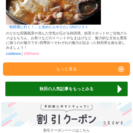
「秋田県に行く！」と決めたらやりたい10のリスト
のどかな田園風景や澄んだ空気が広がる秋田県。絶景スポットやご当地グル
メはもちろん、お祭りなどのイベントやなまはげなど、魅力的な文化も豊富
に揃うのが魅力です♪四季折々それぞれの魅力が詰まった秋田県を旅を楽し
みましょう！
coldbrew
|
1660view
もっと見る
秋田の人気記事をもっとみる
割引クーポンページはこちら