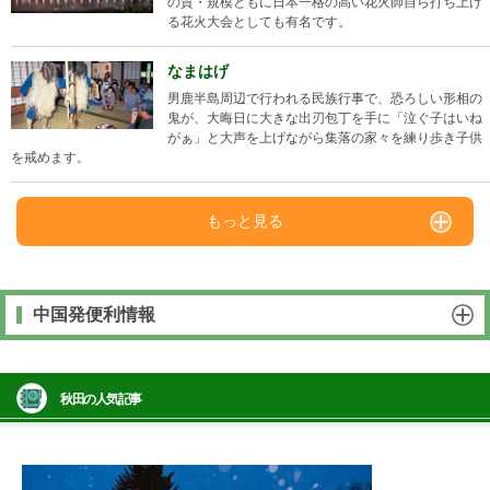
の質・規模ともに日本一格の高い花火師自ら打ち上げ
る花火大会としても有名です。
なまはげ
男鹿半島周辺で行われる民族行事で、恐ろしい形相の
鬼が、大晦日に大きな出刃包丁を手に「泣ぐ子はいね
がぁ」と大声を上げながら集落の家々を練り歩き子供
を戒めます。
もっと見る
中国発便利情報
秋田の人気記事