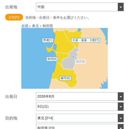
出発地
STEP2
目的地・出発日・条件をお選びください。
全国
>
東北
>
秋田県
男鹿
[1]
大湯・湯瀬・大館
[7]
秋田
[9]
田沢湖
横手
[6]
出発日
目的地