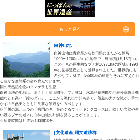
もっと見る
白神山地
白神山地は青森県から秋田県にまたがる標高
1000〜1200mの山岳地帯で、総面積は約13万ha。
このうちの原生的なブナ林16971haの区域が1993
年に世界遺産として登録されました。世界的にも
希少なブナ林で、約500種の植物とそれに支えられ
る豊かな生態系の命を育んでいます。
国の天然記念物のクマゲラも生息。
白神山地の地形は、まさしく深山幽谷。ブナ林は、水源涵養機能や地表侵食防止機
能なども高い「緑のダム」。ここから流れ出す川も多く、落差の大きな滝が、手つ
かずの自然美とともに見事な景観を生み出します。
暗門川の源、三つの「暗門の滝」をめぐるウォーキングコースは、険しい岩壁や生
い茂るブナの老木に白神山地の片鱗を見ることができます。
※所要時間は片道約１時間10分。
[文化遺産]縄文遺跡群