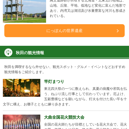
縄文遺跡群が所在する北海道・北東北の地域は、
山地、丘陵、平地、低地など変化に富んだ地形で
あり、内湾又は湖沼及び水量豊富な河川も形成さ
れている。
にっぽんの世界遺産
秋田の観光情報
秋田を満喫するなら外せない、観光スポット・グルメ・イベントなどおすすめ
観光情報をご紹介します。
竿灯まつり
東北四大祭の一つに数えられ、真夏の病魔や邪気を払
う、ねぶり流し行事として伝わっています。厄よけ、
五穀豊穣などを願いながら、灯火を付けた長い竿を十
文字に構え、お囃子とともに練り歩きます。
大曲全国花火競技大会
全国の花火師たちが目標としている花火大会で、花火