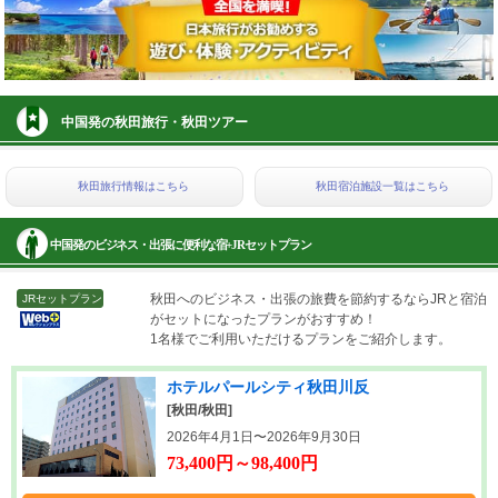
中国発の秋田旅行・秋田ツアー
秋田旅行情報はこちら
秋田宿泊施設一覧はこちら
中国発のビジネス・出張に便利な宿+JRセットプラン
秋田へのビジネス・出張の旅費を節約するならJRと宿泊
JRセットプラン
がセットになったプランがおすすめ！
1名様でご利用いただけるプランをご紹介します。
ホテルパールシティ秋田川反
[秋田/秋田]
2026年4月1日〜2026年9月30日
73,400円～98,400円