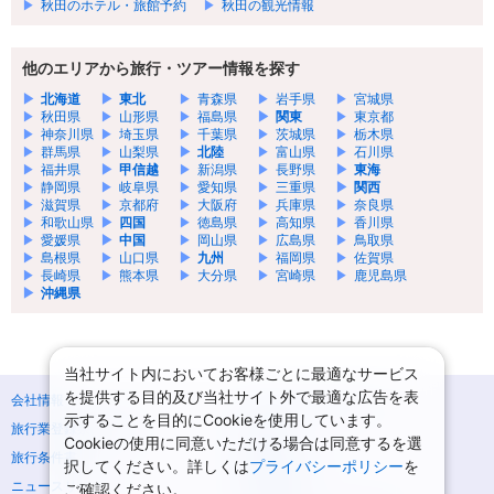
秋田のホテル・旅館予約
秋田の観光情報
他のエリアから旅行・ツアー情報を探す
北海道
東北
青森県
岩手県
宮城県
秋田県
山形県
福島県
関東
東京都
神奈川県
埼玉県
千葉県
茨城県
栃木県
群馬県
山梨県
北陸
富山県
石川県
福井県
甲信越
新潟県
長野県
東海
静岡県
岐阜県
愛知県
三重県
関西
滋賀県
京都府
大阪府
兵庫県
奈良県
和歌山県
四国
徳島県
高知県
香川県
愛媛県
中国
岡山県
広島県
鳥取県
島根県
山口県
九州
福岡県
佐賀県
長崎県
熊本県
大分県
宮崎県
鹿児島県
沖縄県
当社サイト内においてお客様ごとに最適なサービス
を提供する目的及び当社サイト外で最適な広告を表
会社情報
プライバシーポリシー
示することを目的にCookieを使用しています。
旅行業登録票・約款
規約集
Cookieの使用に同意いただける場合は同意するを選
旅行条件書
商標について
択してください。詳しくは
プライバシーポリシー
を
ニュースリリース
採用情報
ご確認ください。