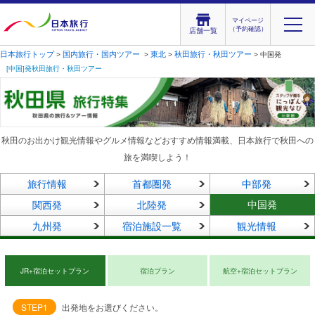
マイページ
（予約確認）
店舗一覧
日本旅行トップ
国内旅行・国内ツアー
東北
秋田旅行・秋田ツアー
>
>
>
> 中国発
[中国]発秋田旅行・秋田ツアー
秋田のお出かけ観光情報やグルメ情報などおすすめ情報満載、日本旅行で秋田への
旅を満喫しよう！
旅行情報
首都圏発
中部発
中国発
関西発
北陸発
九州発
宿泊施設一覧
観光情報
JR+宿泊セットプラン
宿泊プラン
航空+宿泊セットプラン
STEP1
出発地をお選びください。