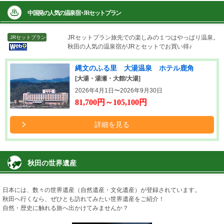
中国発の人気の温泉宿+JRセットプラン
JRセットプラン
旅先での楽しみの１つはやっぱり温泉。
JRセットプラン
秋田の人気の温泉宿がJRとセットでお買い得♪
縄文のふる里 大湯温泉 ホテル鹿角
[大湯・湯瀬・大館/大湯]
2026年4月1日〜2026年9月30日
81,700円～105,100円
詳細を見る
秋田の世界遺産
日本には、数々の世界遺産（自然遺産・文化遺産）が登録されています。
秋田へ行くなら、ぜひとも訪れてみたい世界遺産をご紹介！
自然・歴史に触れる旅へ出かけてみませんか？