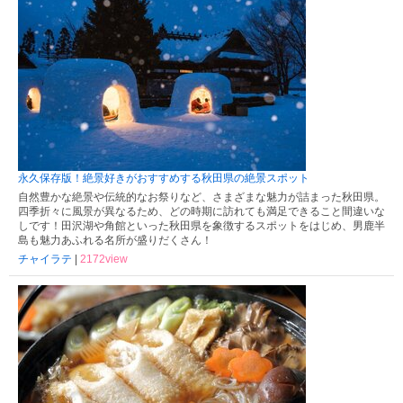
永久保存版！絶景好きがおすすめする秋田県の絶景スポット
自然豊かな絶景や伝統的なお祭りなど、さまざまな魅力が詰まった秋田県。
四季折々に風景が異なるため、どの時期に訪れても満足できること間違いな
しです！田沢湖や角館といった秋田県を象徴するスポットをはじめ、男鹿半
島も魅力あふれる名所が盛りだくさん！
チャイラテ
|
2172view