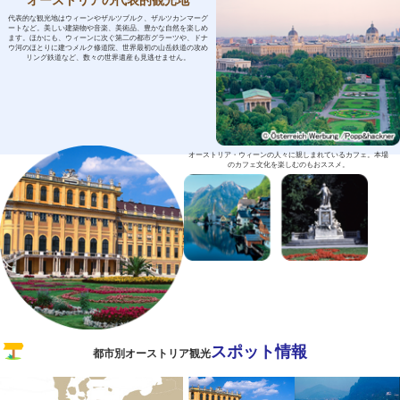
オーストリアの代表的観光地
代表的な観光地はウィーンやザルツブルク、ザルツカンマーグ
ートなど。美しい建築物や音楽、美術品、豊かな自然を楽しめ
ます。ほかにも、ウィーンに次ぐ第二の都市グラーツや、ドナ
ウ河のほとりに建つメルク修道院、世界最初の山岳鉄道の攻め
リング鉄道など、数々の世界遺産も見逃せません。
オーストリア・ウィーンの人々に親しまれているカフェ。本場
のカフェ文化を楽しむのもおススメ。
スポット情報
都市別オーストリア観光