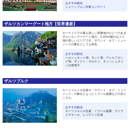
おすすめ観光
シェーンブルン宮殿コンサート
ザルツカンマーグート地方【世界遺産】
オーストリアの最も美しい景勝地のひとつである
ザルツカンマーグート地方。2,000m級の山々と
湖の美しいエリアです。サウンド・オブ・ミュー
ジックの舞台としても有名。
おすすめ観光
ハルシュタット湖、モント湖、ヴォルフガン
グ湖、ザンクト・ギルケン、ダッハシュタイ
ン山塊地方
ザルツブルク
モーツァルトの生家や「サウンド・オブ・ミュー
ジック」の舞台となったミラベル庭園などの見ど
ころも。
おすすめ観光
モーツァルトの生家、ミラベル庭園、ゲトラ
イデガッセ、レジデンツ広場