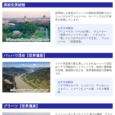
美術史美術館
世界的にも有名なウィーンの美術史美術館ではブ
リューゲルやフェルメール、ルーベンスなどの名
作を収蔵しています。
おすすめ観光
ブリューゲル『バベルの塔』、デューラー
『皇帝マクシミリアン1世』、ベラスケス
『青いドレスのマルガリータ王女』、フェル
メール 『絵画芸術』
バッハウ渓谷【世界遺産】
ドナウ河流域で最も美しいとされるバッハウ渓谷
はドナウ河観光のハイライトです。両岸に葡萄畑
や古城、修道院が広がる、世界遺産指定の景勝地
です。
おすすめ観光
ドナウ河クルーズ、シュピッツ、デュルンシ
ュタイン、シェーンビュール城、メルク修道
院
グラーツ【世界遺産】
ウィーンに次ぐオーストリア 第２の都市、グラー