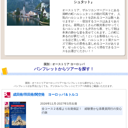
シュタット』
オーストリア、ザルツカンマーグートにある
湖畔の町ハルシュタットの朝の写真です。 人
気のハルシュタットを訪れるコースは数々あ
りますが・・・宿泊するコースはあまりあり
ません。昼間はたくさんの観光客がやってく
るハルシュタットも夕方から夜、そして朝は
本来の静かな姿を見せてくれます。この町に
来るのが夢だった！というお客様もいらっし
ゃるほど美しい町。ハルシュタット湖クルー
ズで湖からの景色も楽しめるコースがありま
す。せっかくなら、ゆっくり滞在できるコー
スをお選びください！！
国別：オーストリア ヨーロッパ
パンフレットからツアーを探す！
国別：オーストリアヨーロッパツアーをパンフレットから探すならこちら！
パンフレットがお手元になくても、デジタルパンフレットにてツアー内容をご確認いただけます。
成田発/羽田発/関空発 ヨーロッパ＆トルコ
2026年11月-2027年3月出発
全コース２名様より出発保証！ 経験豊かな添乗員同行の安心
の旅