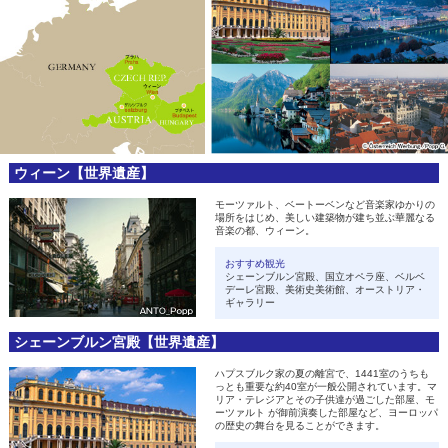
ウィーン【世界遺産】
モーツァルト、ベートーベンなど音楽家ゆかりの
場所をはじめ、美しい建築物が建ち並ぶ華麗なる
音楽の都、ウィーン。
おすすめ観光
シェーンブルン宮殿、国立オペラ座、ベルベ
デーレ宮殿、美術史美術館、オーストリア・
ギャラリー
シェーンブルン宮殿【世界遺産】
ハプスブルク家の夏の離宮で、1441室のうちも
っとも重要な約40室が一般公開されています。マ
リア・テレジアとその子供達が過ごした部屋、モ
ーツァルト が御前演奏した部屋など、ヨーロッパ
の歴史の舞台を見ることができます。