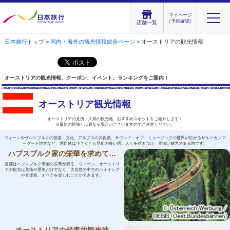
マイページ
（予約確認）
店舗一覧
日本旅行トップ
>
国内・海外の観光情報総合ページ
> オーストリアの観光情報
オーストリアの観光情報、クーポン、イベント、ランキングをご案内！
オーストリア観光情報
オーストリアの見所、人気の観光地、おすすめスポットをご紹介します！
※最新の情報とは異なる場合がございますのでご注意ください。
ウィーンやザルツブルクの音楽・文化、アルプスの大自然、サウンド・オブ・ミュージックの世界が広がるザルツカンマ
ーグート地方など、国自体は小さくとも見所の多い国。人々を惹きつけ、奥深い魅力のある国です。
ハプスブルク家の栄華を求めて…
首都はハプスブルク帝国の栄華が残る、ウィーン。オーストリ
アの観光は美術や歴史だけでなく、大自然の中でのハイキング
や音楽祭、オペラを楽しむことができます。