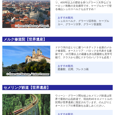
ツ。400年以上の歴史を持つグラーツ大学などヨ
ーロッパ有数の文化都市です。ケーブルカーで登
る城山シュロスベルクもおすすめ！
おすすめ観光
シュロスベルク、グラーツ旧市街、ケーブル
カー、グラーツ大学、グラーツ音楽院
メルク修道院【世界遺産】
ドナウ河のほとりに建つベネディクト会派のメル
ク修道院。オーストリア・バロックを代表する建
築です。10万冊以上の蔵書を誇る図書館も見学可
能で、テラスから望むドナウのパノラマも必見！
おすすめ観光
図書館、広間、フレスコ画
セメリング鉄道【世界遺産】
ウィーン・グラーツ間を結ぶセメリング鉄道は世
界で最初の山岳鉄道で、現在約40キロメートルの
区間が世界遺産に指定されています。のんびりと
オーストリアの車窓旅をお楽しみください。
おすすめ観光