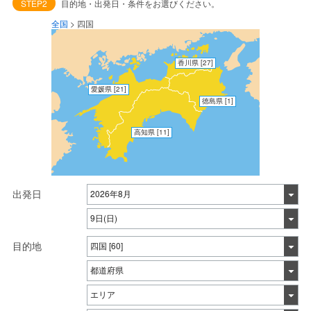
STEP2
目的地・出発日・条件をお選びください。
全国
>
四国
香川県
[27]
愛媛県
[21]
徳島県
[1]
高知県
[11]
出発日
目的地