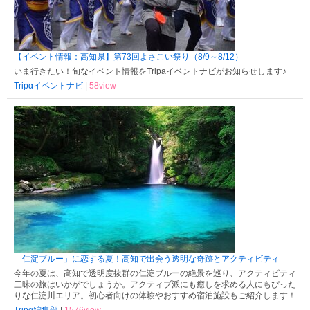
【イベント情報：高知県】第73回よさこい祭り（8/9～8/12）
いま行きたい！旬なイベント情報をTripaイベントナビがお知らせします♪
Tripαイベントナビ
|
58view
「仁淀ブルー」に恋する夏！高知で出会う透明な奇跡とアクティビティ
今年の夏は、高知で透明度抜群の仁淀ブルーの絶景を巡り、アクティビティ
三昧の旅はいかがでしょうか。アクティブ派にも癒しを求める人にもぴった
りな仁淀川エリア。初心者向けの体験やおすすめ宿泊施設もご紹介します！