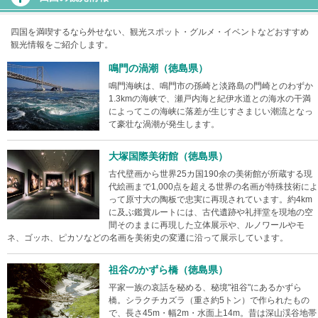
四国を満喫するなら外せない、観光スポット・グルメ・イベントなどおすすめ
観光情報をご紹介します。
鳴門の渦潮（徳島県）
鳴門海峡は、鳴門市の孫崎と淡路島の門崎とのわずか
1.3kmの海峡で、瀬戸内海と紀伊水道との海水の干満
によってこの海峡に落差が生じすさまじい潮流となっ
て豪壮な渦潮が発生します。
大塚国際美術館（徳島県）
古代壁画から世界25カ国190余の美術館が所蔵する現
代絵画まで1,000点を超える世界の名画が特殊技術によ
って原寸大の陶板で忠実に再現されています。約4km
に及ぶ鑑賞ルートには、古代遺跡や礼拝堂を現地の空
間そのままに再現した立体展示や、ルノワールやモ
ネ、ゴッホ、ピカソなどの名画を美術史の変遷に沿って展示しています。
祖谷のかずら橋（徳島県）
平家一族の哀話を秘める、秘境"祖谷"にあるかずら
橋。シラクチカズラ（重さ約5トン）で作られたもの
で、長さ45m・幅2m・水面上14m。昔は深山渓谷地帯