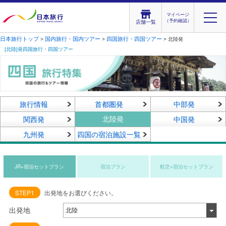
マイページ
（予約確認）
店舗一覧
日本旅行トップ
国内旅行・国内ツアー
四国旅行・四国ツアー
>
>
> 北陸発
[北陸]発四国旅行・四国ツアー
旅行情報
首都圏発
中部発
北陸発
関西発
中国発
九州発
四国の宿泊施設一覧
JR+宿泊セットプラン
宿泊プラン
航空+宿泊セットプラン
STEP1
出発地をお選びください。
出発地