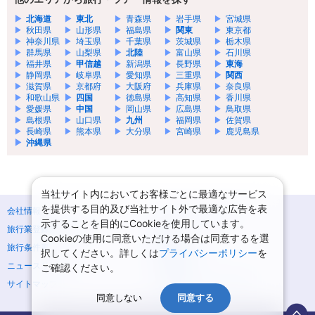
北海道
東北
青森県
岩手県
宮城県
秋田県
山形県
福島県
関東
東京都
神奈川県
埼玉県
千葉県
茨城県
栃木県
群馬県
山梨県
北陸
富山県
石川県
福井県
甲信越
新潟県
長野県
東海
静岡県
岐阜県
愛知県
三重県
関西
滋賀県
京都府
大阪府
兵庫県
奈良県
和歌山県
四国
徳島県
高知県
香川県
愛媛県
中国
岡山県
広島県
鳥取県
島根県
山口県
九州
福岡県
佐賀県
長崎県
熊本県
大分県
宮崎県
鹿児島県
沖縄県
当社サイト内においてお客様ごとに最適なサービス
を提供する目的及び当社サイト外で最適な広告を表
会社情報
プライバシーポリシー
示することを目的にCookieを使用しています。
旅行業登録票・約款
規約集
Cookieの使用に同意いただける場合は同意するを選
旅行条件書
商標について
択してください。詳しくは
プライバシーポリシー
を
ニュースリリース
採用情報
ご確認ください。
サイトマップ
システムメンテナンスの
お知らせ
同意しない
同意する