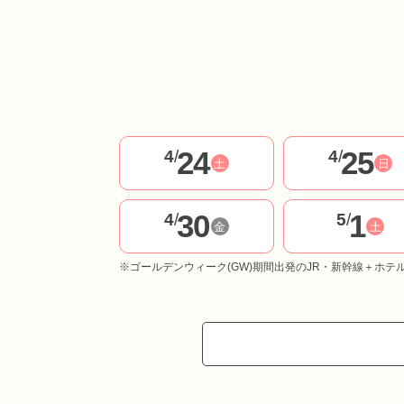
24
25
4
/
4
/
土
日
30
1
4
/
5
/
金
土
※ゴールデンウィーク(GW)期間出発のJR・新幹線＋ホテ