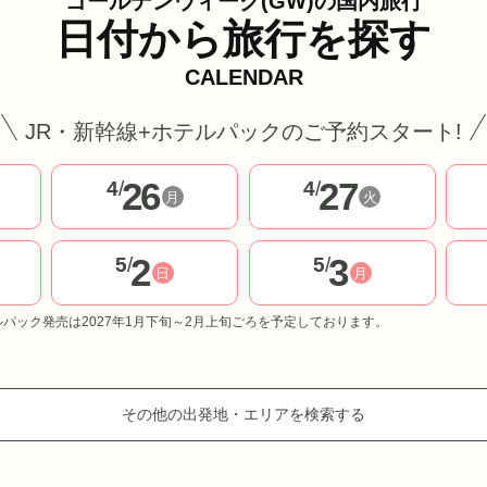
ゴールデンウィーク(GW)の国内旅行
日付から旅行を探す
CALENDAR
JR・新幹線+ホテルパックのご予約スタート!
26
27
4
/
4
/
月
火
2
3
5
/
5
/
日
月
ルパック発売は2027年1月下旬～2月上旬ごろを予定しております。
その他の出発地・エリアを検索する