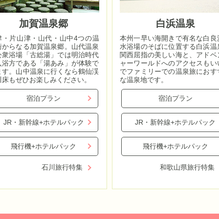
加賀温泉郷
白浜温泉
津・片山津・山代・山中4つの温
本州一早い海開きで有名な白良
街からなる加賀温泉郷。山代温泉
水浴場のそばに位置する白浜温
公衆浴場「古総湯」では明治時代
関西屈指の美しい海と、アドベ
入浴方である「湯あみ」が体験で
ャーワールドへのアクセスもい
ます。山中温泉に行くなら鶴仙渓
でファミリーでの温泉旅におす
川床もぜひお楽しみください。
な温泉地です。
宿泊プラン
宿泊プラン
JR・新幹線+ホテルパック
JR・新幹線+ホテルパック
飛行機+ホテルパック
飛行機+ホテルパック
石川旅行特集
和歌山県旅行特集