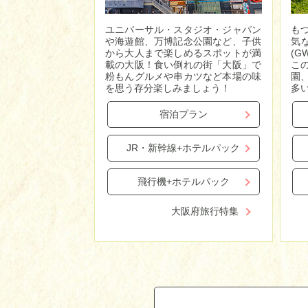
ユニバーサル・スタジオ・ジャパン
も
や海遊館、万博記念公園など、子供
気
から大人まで楽しめるスポットが満
(
載の大阪！食い倒れの街「大阪」で
こ
粉もんグルメや串カツなど本場の味
園
を思う存分楽しみましょう！
多
宿泊プラン
JR・新幹線+ホテルパック
飛行機+ホテルパック
大阪府旅行特集