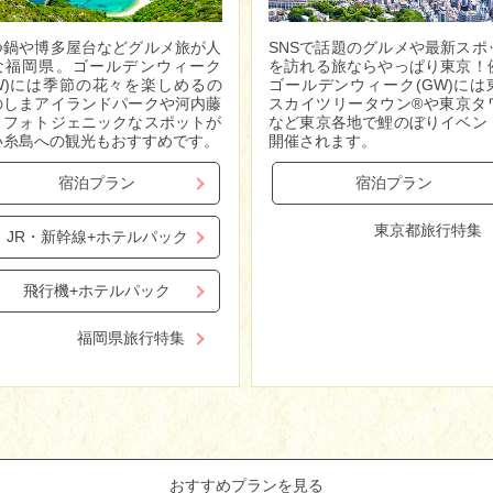
つ鍋や博多屋台などグルメ旅が人
SNSで話題のグルメや最新スポ
な福岡県。ゴールデンウィーク
を訪れる旅ならやっぱり東京！
GW)には季節の花々を楽しめるの
ゴールデンウィーク(GW)には
のしまアイランドパークや河内藤
スカイツリータウン®や東京タ
、フォトジェニックなスポットが
など東京各地で鯉のぼりイベン
い糸島への観光もおすすめです。
開催されます。
宿泊プラン
宿泊プラン
東京都旅行特集
JR・新幹線+ホテルパック
飛行機+ホテルパック
福岡県旅行特集
おすすめプランを見る