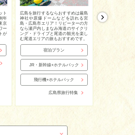
ット
広島を旅行するならおすすめは厳島
国内にいながら
例年
神社や原爆ドームなどを訪れる宮
囲気を楽しみた
東京
島・広島市エリア！リピーターの方
街や神戸中華街
ワー
なら瀬戸内しまなみ海道のサイクリ
町エリアがおす
トが
ング・ドライブと尾道の観光を楽し
裕がある方は足
む尾道エリアの旅もおすすめです。
で日頃の疲れを癒
宿泊プラン
宿泊
JR・新幹線+ホテルパック
JR・新幹線
飛行機+ホテルパック
飛行機+
広島県旅行特集
兵