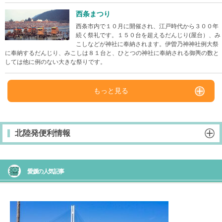
西条まつり
西条市内で１０月に開催され、江戸時代から３００年
続く祭礼です。１５０台を超えるだんじり(屋台）、み
こしなどが神社に奉納されます。伊曽乃神神社例大祭
に奉納するだんじり、みこしは８１台と、ひとつの神社に奉納される御輿の数と
しては他に例のない大きな祭りです。
もっと見る
北陸発便利情報
愛媛の人気記事