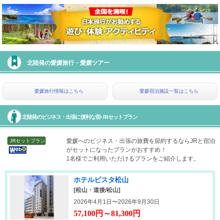
北陸発の愛媛旅行・愛媛ツアー
愛媛旅行情報はこちら
愛媛宿泊施設一覧はこちら
北陸発のビジネス・出張に便利な宿+JRセットプラン
愛媛へのビジネス・出張の旅費を節約するならJRと宿泊
JRセットプラン
がセットになったプランがおすすめ！
1名様でご利用いただけるプランをご紹介します。
ホテルビスタ松山
[松山・道後/松山]
2026年4月1日〜2026年9月30日
57,100円～81,300円