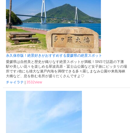
永久保存版！絶景好きがおすすめする愛媛県の絶景スポット
愛媛県は自然美と歴史が織りなす絶景スポットが満載！SNSで話題の下灘
駅や美しい花々を楽しめる翠波高原・冨士山公園など女子旅にピッタリの場
所です♪他にも雄大な瀬戸内海を満喫できる多々羅しまなみ公園や来島海峡
大橋など、息を飲む名所が盛りだくさんですよ♡
チャイラテ
|
3532view