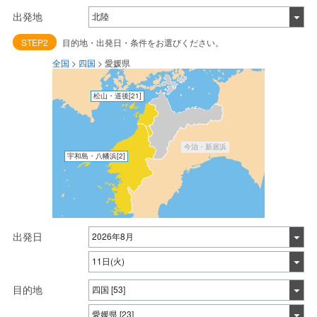
出発地
STEP2
目的地・出発日・条件をお選びください。
全国
>
四国
>
愛媛県
松山・道後
[21]
今治・新居浜
宇和島・八幡浜
[2]
出発日
目的地