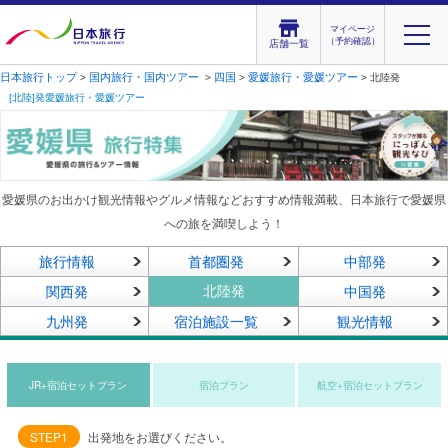
マイページ
（予約確認）
店舗一覧
日本旅行トップ
国内旅行・国内ツアー
四国
愛媛旅行・愛媛ツアー
>
>
>
> 北陸発
[北陸]発愛媛旅行・愛媛ツアー
愛媛県のお出かけ観光情報やグルメ情報などおすすめ情報満載、日本旅行で愛媛県
への旅を満喫しよう！
旅行情報
首都圏発
中部発
北陸発
関西発
中国発
九州発
宿泊施設一覧
観光情報
JR+宿泊セットプラン
宿泊プラン
航空+宿泊セットプラン
STEP1
出発地をお選びください。