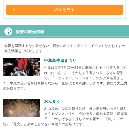
詳細を見る
愛媛の観光情報
愛媛を満喫するなら外せない、観光スポット・グルメ・イベントなどおすすめ
観光情報をご紹介します。
宇和島牛鬼まつり
牛鬼は毎年7月22〜24日に開催される「和霊大祭（わ
れいたいさい）・うわじま牛鬼まつり」などの花形
で、「ワッショイ、ワッショイ」のかけ声も勇まし
く、牛鬼の長い首を打ち振りながら、豪快にまちを練り歩きます。勇壮で大迫力
のお祭りです。
おんまく
木山音頭、今治お祭り音頭、暑い夏を思いっきり踊り
まくるダンスバリや、今治地方に伝わる芸能「継ぎ獅
子」、惜しげもなく打ち上がる花火。「踊り」「伝
統」「花火」と余すことのない今治市のお祭りです。