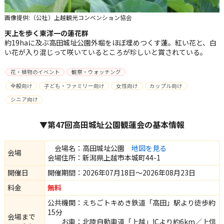
画像提供:（公社）上越観光コンベンション協会
天上を歩く東洋一の蓮花群
約19haに及ぶ高田城址公園外堀をほぼ埋めつくす蓮。紅い花と、白
い花が入り混じって咲いているところが珍しいと賞されている。
花・植物のイベント
観察・ウォッチング
全般向け
子ども・ファミリー向け
女性向け
カップル向け
シニア向け
▼第47回高田城址公園観蓮会の基本情報
会場名：高田城址公園
地図を見る
会場
会場住所：新潟県上越市本城町44-1
開催日
開催期間：2026年07月18日～2026年08月23日
料金
無料
公共機関：えちごトキめき鉄道「高田」駅より徒歩約
15分
会場まで
お車：北陸自動車道「上越」ICより約6km／上信