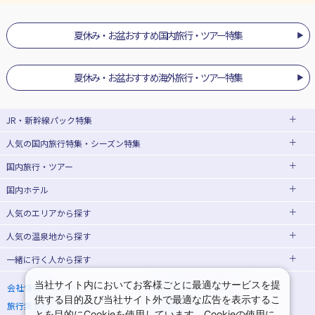
夏休み・お盆おすすめ国内旅行・ツアー特集
夏休み・お盆おすすめ海外旅行・ツアー特集
JR・新幹線パック
特集
人気の国内旅行特集・シーズン特集
JR・新幹線＋ホテルパック
日帰り JR・新幹線 パック
国内旅行・ツアー
出張パック
EX旅パック
東京ディズニーリゾート®への旅
ユニバーサル・スタジオ・ジャパン(USJ)
(EXダイナミックパック)
への旅
国内ホテル
北海道旅行・ツアー
東京⇔大阪(新大阪) 新幹線パック
東京⇔名古屋 新幹線パック
ハウステンボスへの旅
温泉旅行
人気のエリア
から探す
東北旅行・ツアー
大阪(新大阪)⇔東京 新幹線パック
日帰り旅行
飛行機+ホテルパック
人気の温泉地
から探す
青森旅行・ツアー
岩手旅行・ツアー
北海道ホテル・旅館
桜・お花見特集
ゴールデンウィーク(GW)の旅行
一緒に行く人
から探す
宮城旅行・ツアー
秋田旅行・ツアー
函館旅行
札幌旅行
北海道
夏休み・お盆休み旅行
シルバーウィーク旅行
山形旅行・ツアー
福島旅行・ツアー
青森ホテル・旅館
岩手ホテル・旅館
湯の川温泉(北海道)
定山渓温泉(北海道)
一人旅 国内版
家族・子連れ旅行 国内版
当社サイト内においてお客様ごとに最適なサービスを提
会社情報
プライバシーポリシー
冬休み旅行
紅葉旅行
供する目的及び当社サイト外で最適な広告を表示するこ
旅行業登録票・約款
規約集
関東旅行・ツアー
宮城ホテル・旅館
秋田ホテル・旅館
仙台旅行
十勝川温泉(北海道)
阿寒湖温泉(北海道)
カップル・夫婦旅行 国内版
女子旅 国内版
とを目的にCookieを使用しています。Cookieの使用に