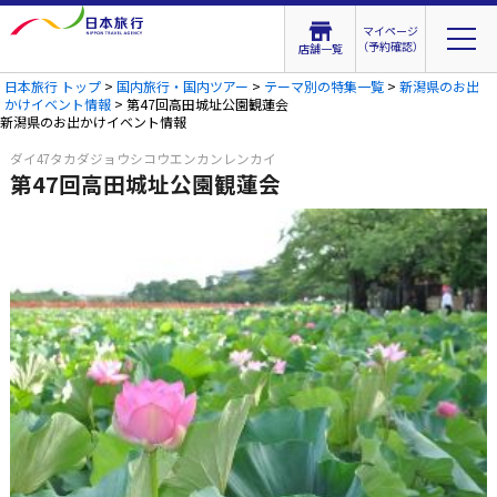
マイページ
（予約確認）
店舗一覧
日本旅行 トップ
>
国内旅行・国内ツアー
>
テーマ別の特集一覧
>
新潟県のお出
かけイベント情報
> 第47回高田城址公園観蓮会
新潟県のお出かけイベント情報
ダイ47タカダジョウシコウエンカンレンカイ
第47回高田城址公園観蓮会