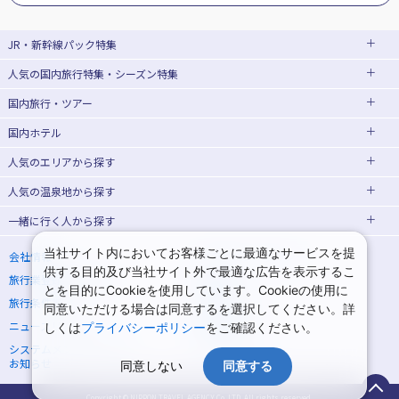
JR・新幹線パック
特集
人気の国内旅行特集・シーズン特集
JR・新幹線＋ホテルパック
日帰り JR・新幹線 パック
国内旅行・ツアー
出張パック
EX旅パック
東京ディズニーリゾート®への旅
ユニバーサル・スタジオ・ジャパン(USJ)
(EXダイナミックパック)
への旅
国内ホテル
北海道旅行・ツアー
東京⇔大阪(新大阪) 新幹線パック
東京⇔名古屋 新幹線パック
ハウステンボスへの旅
温泉旅行
人気のエリア
から探す
東北旅行・ツアー
大阪(新大阪)⇔東京 新幹線パック
日帰り旅行
飛行機+ホテルパック
人気の温泉地
から探す
青森旅行・ツアー
岩手旅行・ツアー
北海道ホテル・旅館
桜・お花見特集
ゴールデンウィーク(GW)の旅行
一緒に行く人
から探す
宮城旅行・ツアー
秋田旅行・ツアー
函館旅行
札幌旅行
北海道
夏休み・お盆休み旅行
シルバーウィーク旅行
山形旅行・ツアー
福島旅行・ツアー
青森ホテル・旅館
岩手ホテル・旅館
湯の川温泉(北海道)
定山渓温泉(北海道)
一人旅 国内版
家族・子連れ旅行 国内版
当社サイト内においてお客様ごとに最適なサービスを提
会社情報
プライバシーポリシー
冬休み旅行
紅葉旅行
供する目的及び当社サイト外で最適な広告を表示するこ
旅行業登録票・約款
規約集
関東旅行・ツアー
宮城ホテル・旅館
秋田ホテル・旅館
仙台旅行
十勝川温泉(北海道)
阿寒湖温泉(北海道)
カップル・夫婦旅行 国内版
女子旅 国内版
とを目的にCookieを使用しています。Cookieの使用に
クリスマスの旅行
年末年始・お正月の旅行
旅行条件書
商標について
東京旅行・ツアー
神奈川旅行・ツアー
同意いただける場合は同意するを選択してください。詳
山形ホテル・旅館
福島ホテル・旅館
洞爺湖温泉(北海道)
川湯温泉(北海道)
卒業旅行・学生旅行 国内版
7月の旅行
8月の旅行
ニュースリリース
採用情報
しくは
プライバシーポリシー
をご確認ください。
埼玉旅行・ツアー
千葉旅行・ツアー
那須旅行
日光旅行
層雲峡温泉(北海道)
知床温泉(北海道)
システムメンテナンスの
サイトマップ
9月の旅行
10月の旅行
お知らせ
同意しない
同意する
茨城旅行・ツアー
栃木旅行・ツアー
東京ホテル・旅館
神奈川ホテル・旅館
小笠原旅行
大島旅行
東北
11月の旅行
1月の旅行
群馬旅行・ツアー
埼玉ホテル・旅館
千葉ホテル・旅館
神津島旅行
青ヶ島旅行
花巻温泉(岩手)
蔵王温泉(山形)
Copyright © NIPPON TRAVEL AGENCY Co.,LTD. All rights reserved.