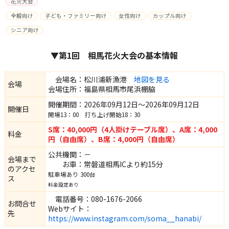
花火大会
全般向け
子ども・ファミリー向け
女性向け
カップル向け
シニア向け
▼第1回 相馬花火大会の基本情報
会場名：松川浦新漁港
地図を見る
会場
会場住所：福島県相馬市尾浜棚脇
開催期間：2026年09月12日～2026年09月12日
開催日
開場13：00 打ち上げ開始18：30
S席：40,000円（4人掛けテーブル席）、A席：4,000
料金
円（自由席）、B席：4,000円（自由席）
公共機関：－
会場まで
お車：常磐道相馬ICより約15分
のアクセ
駐車場あり 300台
ス
料金設定あり
電話番号：080-1676-2066
お問合せ
Webサイト：
先
https://www.instagram.com/soma__hanabi/