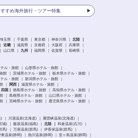
おすすめ海外旅行・ツアー特集
埼玉県
千葉県
東京都
神奈川県
北陸
近畿
滋賀県
京都府
大阪府
兵庫県
山口県
九州
福岡県
佐賀県
長崎県
ホテル・旅館
山形県ホテル・旅館
旅館
茨城県ホテル・旅館
栃木県ホテル・旅館
ホテル・旅館
新潟県ホテル・旅館
館
関西
滋賀県ホテル・旅館
四国
徳島県ホテル・旅館
高知県ホテル・旅館
館
島根県ホテル・旅館
山口県ホテル・旅館
館
宮崎県ホテル・旅館
鹿児島県ホテル・旅館
)
川湯温泉(北海道)
層雲峡温泉(北海道)
宮城)
飯坂温泉(福島)
北陸
和倉温泉(石川)
群馬)
万座温泉(群馬)
伊香保温泉(群馬)
伊東温泉(静岡)
熱川温泉(静岡)
堂ヶ島温泉(静岡)