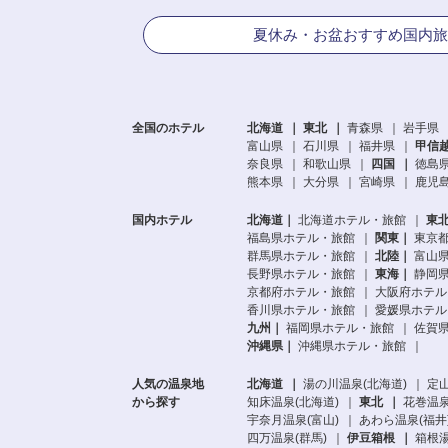
夏休み・お盆おすすめ国内旅
全国のホテル
北海道
東北
青森県
岩手県
富山県
石川県
福井県
甲信
奈良県
和歌山県
四国
徳島
熊本県
大分県
宮崎県
鹿児
国内ホテル
北海道
北海道ホテル・旅館
東
福島県ホテル・旅館
関東
東京
群馬県ホテル・旅館
北陸
富山
長野県ホテル・旅館
東海
静岡
京都府ホテル・旅館
大阪府ホテル
香川県ホテル・旅館
愛媛県ホテル
九州
福岡県ホテル・旅館
佐賀
沖縄県
沖縄県ホテル・旅館
人気の温泉地
北海道
湯の川温泉(北海道)
定山
から探す
知床温泉(北海道)
東北
花巻温泉
宇奈月温泉(富山)
あわら温泉(福井
四万温泉(群馬)
伊豆箱根
箱根湯