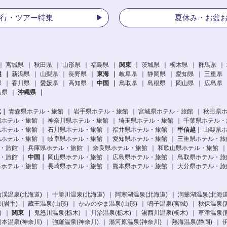
行・ツアー特集
夏休み・お盆
宮城県
秋田県
山形県
福島県
関東
茨城県
栃木県
群馬県
越
新潟県
山梨県
長野県
東海
岐阜県
静岡県
愛知県
三重県
県
香川県
愛媛県
高知県
中国
鳥取県
島根県
岡山県
広島県
島県
沖縄県
北
青森県ホテル・旅館
岩手県ホテル・旅館
宮城県ホテル・旅館
秋田県
都ホテル・旅館
神奈川県ホテル・旅館
埼玉県ホテル・旅館
千葉県ホテル・
県ホテル・旅館
石川県ホテル・旅館
福井県ホテル・旅館
甲信越
山梨県
県ホテル・旅館
岐阜県ホテル・旅館
愛知県ホテル・旅館
三重県ホテル・旅
・旅館
兵庫県ホテル・旅館
奈良県ホテル・旅館
和歌山県ホテル・旅館
・旅館
中国
岡山県ホテル・旅館
広島県ホテル・旅館
鳥取県ホテル・旅
県ホテル・旅館
長崎県ホテル・旅館
熊本県ホテル・旅館
大分県ホテル・旅
渓温泉(北海道)
十勝川温泉(北海道)
阿寒湖温泉(北海道)
洞爺湖温泉(北海道
(岩手)
蔵王温泉(山形)
かみのやま温泉(山形)
鳴子温泉(宮城)
秋保温泉(
)
関東
鬼怒川温泉(栃木)
川治温泉(栃木)
湯西川温泉(栃木)
草津温泉(
本温泉(神奈川)
強羅温泉(神奈川)
湯河原温泉(神奈川)
熱海温泉(静岡)