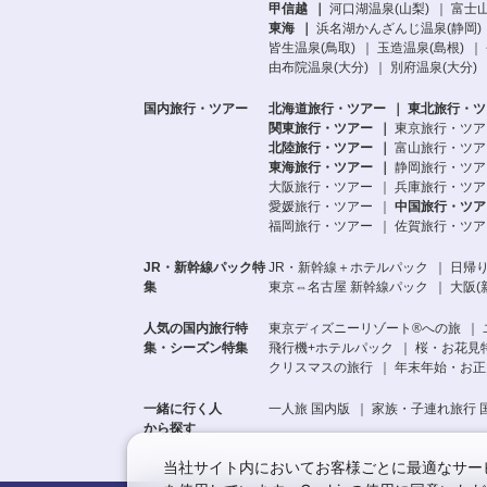
甲信越
河口湖温泉(山梨)
富士山
東海
浜名湖かんざんじ温泉(静岡)
皆生温泉(鳥取)
玉造温泉(島根)
由布院温泉(大分)
別府温泉(大分)
国内旅行・ツアー
北海道旅行・ツアー
東北旅行・ツ
関東旅行・ツアー
東京旅行・ツア
北陸旅行・ツアー
富山旅行・ツア
東海旅行・ツアー
静岡旅行・ツア
大阪旅行・ツアー
兵庫旅行・ツア
愛媛旅行・ツアー
中国旅行・ツア
福岡旅行・ツアー
佐賀旅行・ツア
JR・新幹線パック特
JR・新幹線＋ホテルパック
日帰り
集
東京⇔名古屋 新幹線パック
大阪(
人気の国内旅行特
東京ディズニーリゾート®への旅
集・シーズン特集
飛行機+ホテルパック
桜・お花見
クリスマスの旅行
年末年始・お正
一緒に行く人
一人旅 国内版
家族・子連れ旅行 
から探す
当社サイト内においてお客様ごとに最適なサービ