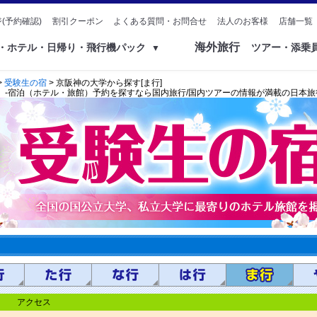
(予約確認)
割引クーポン
よくある質問・お問合せ
法人のお客様
店舗一覧
海外旅行
ク・ホテル・日帰り・飛行機パック
ツアー・添乗
▼
>
受験生の宿
> 京阪神の大学から探す[ま行]
）】‐宿泊（ホテル・旅館）予約を探すなら国内旅行/国内ツアーの情報が満載の日本
アクセス