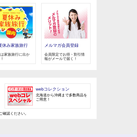
夏休み家族旅行
メルマガ会員登録
みは家族旅行に出か
会員限定でお得・割引情
う！
報がメールで届く！
webコレクション
北海道から沖縄まで多数商品を
ご用意！
ご確認ください。