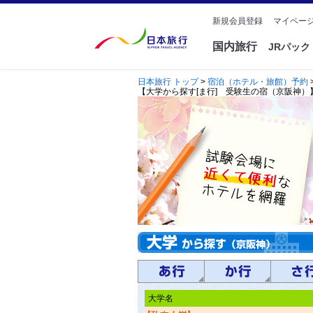
新規会員登録
マイページ
国内旅行
JRパッ
日本旅行 トップ
>
宿泊（ホテル・旅館）予約
【大学から探す[ま行] 受験生の宿（京阪神
大学名