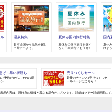
ール
温泉特集
夏休み国内旅行特集
国内
日本全国から温泉を探し
夏休みの国内旅行を探す
夏休
て旅に出よう。
なら日本旅行にお任せ♪
けよ
急げ～早い者勝ち
売りつくしセール
のご予約だからこそのお得
最後のチャンス♪売りつくしセ
ラン
ールページはこちら！
の表示内容は、現時点の情報と異なる場合がございます。詳細はツアー詳細画面にて