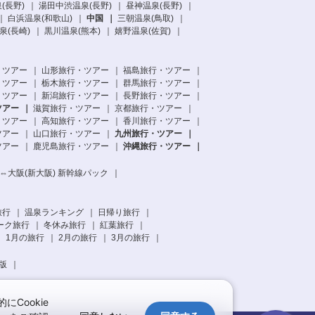
(長野)
湯田中渋温泉(長野)
昼神温泉(長野)
白浜温泉(和歌山)
中国
三朝温泉(鳥取)
泉(長崎)
黒川温泉(熊本)
嬉野温泉(佐賀)
・ツアー
山形旅行・ツアー
福島旅行・ツアー
・ツアー
栃木旅行・ツアー
群馬旅行・ツアー
・ツアー
新潟旅行・ツアー
長野旅行・ツアー
ツアー
滋賀旅行・ツアー
京都旅行・ツアー
・ツアー
高知旅行・ツアー
香川旅行・ツアー
ツアー
山口旅行・ツアー
九州旅行・ツアー
ツアー
鹿児島旅行・ツアー
沖縄旅行・ツアー
⇔大阪(新大阪) 新幹線パック
旅行
温泉ランキング
日帰り旅行
ーク旅行
冬休み旅行
紅葉旅行
1月の旅行
2月の旅行
3月の旅行
版
Cookie