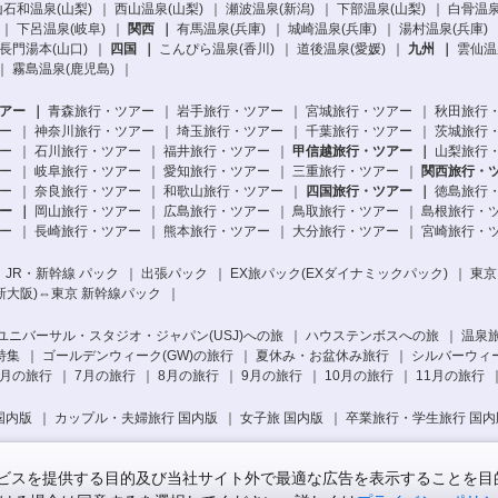
石和温泉(山梨)
西山温泉(山梨)
瀬波温泉(新潟)
下部温泉(山梨)
白骨温泉
下呂温泉(岐阜)
関西
有馬温泉(兵庫)
城崎温泉(兵庫)
湯村温泉(兵庫)
長門湯本(山口)
四国
こんぴら温泉(香川)
道後温泉(愛媛)
九州
雲仙温
霧島温泉(鹿児島)
アー
青森旅行・ツアー
岩手旅行・ツアー
宮城旅行・ツアー
秋田旅行
ー
神奈川旅行・ツアー
埼玉旅行・ツアー
千葉旅行・ツアー
茨城旅行
ー
石川旅行・ツアー
福井旅行・ツアー
甲信越旅行・ツアー
山梨旅行
ー
岐阜旅行・ツアー
愛知旅行・ツアー
三重旅行・ツアー
関西旅行・
ー
奈良旅行・ツアー
和歌山旅行・ツアー
四国旅行・ツアー
徳島旅行
ー
岡山旅行・ツアー
広島旅行・ツアー
鳥取旅行・ツアー
島根旅行・
ー
長崎旅行・ツアー
熊本旅行・ツアー
大分旅行・ツアー
宮崎旅行・
 JR・新幹線 パック
出張パック
EX旅パック
(EXダイナミックパック)
東京
新大阪)⇔東京 新幹線パック
ユニバーサル・スタジオ・ジャパン(USJ)への旅
ハウステンボスへの旅
温泉
特集
ゴールデンウィーク(GW)の旅行
夏休み・お盆休み旅行
シルバーウィ
月の旅行
7月の旅行
8月の旅行
9月の旅行
10月の旅行
11月の旅行
国内版
カップル・夫婦旅行 国内版
女子旅 国内版
卒業旅行・学生旅行 国内
スを提供する目的及び当社サイト外で最適な広告を表示することを目的に