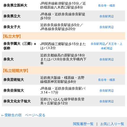
JR桜井線畝傍駅徒歩10分／近
奈良県立医科大
長谷寺・橿原
鉄橿原線八木西口駅徒歩8分
JR各線・近鉄奈良線奈良駅徒
奈良県立大
奈良駅周辺
歩10分
近鉄奈良線奈良駅徒歩5分／
奈良女子大
奈良駅周辺
JR各線奈良駅徒歩20分
奈良学園大（三郷）※
／
JR関西線三郷駅徒歩15分また
奈良駅周辺
天王寺・上
はバス3分
仮称
本町周辺
近鉄京都線高の原駅徒歩18分
奈良大
またはバス6分奈良大学構内下
奈良駅周辺
車
近鉄南大阪線・橿原線・吉野
奈良芸術短大
長谷寺・橿原
線橿原神宮前駅徒歩8分
JR各線・近鉄奈良線奈良駅バ
奈良佐保短大
奈良駅周辺
ス14～17分
近鉄けいはんな線学研奈良登
奈良文化女子短大
奈良駅周辺
美ヶ丘駅徒歩12分
←受験生の宿 ページへ戻る
閲覧履歴一覧
｜
お気に入り一覧