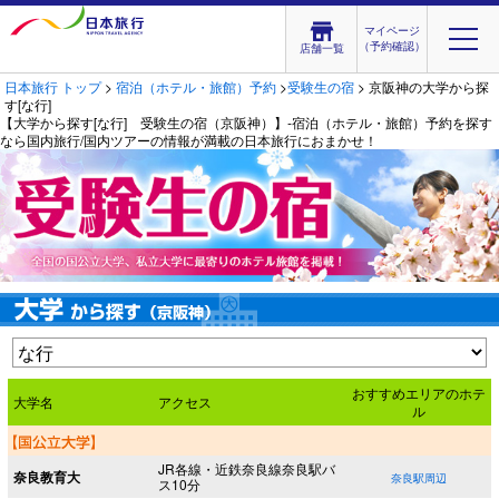
マイページ
（予約確認）
店舗一覧
日本旅行 トップ
>
宿泊（ホテル・旅館）予約
>
受験生の宿
> 京阪神の大学から探
す[な行]
【大学から探す[な行] 受験生の宿（京阪神）】‐宿泊（ホテル・旅館）予約を探す
なら国内旅行/国内ツアーの情報が満載の日本旅行におまかせ！
おすすめエリアのホテ
大学名
アクセス
ル
JR各線・近鉄奈良線奈良駅バ
奈良教育大
奈良駅周辺
ス10分