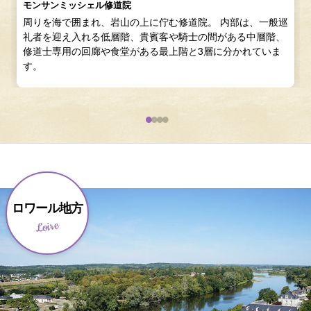
モンサンミッシェル修道院
周りを海で囲まれ、岩山の上に佇む修道院。 内部は、一般巡
礼者を迎え入れる低層階、貴賓客や騎士の間がある中層階、
修道士専用の回廊や食堂がある最上階と3層に分かれていま
す。
ロワール地方
Loire