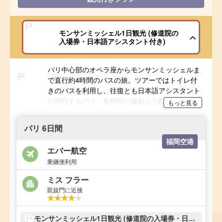
モンサンミッシェル1日観光 (修道院の
入場券・日本語アシスタント付き)
パリ中心部のオペラ座からモンサンミッシェルま
で直行約4時間のバスの旅。ツアーではトイレ付
きのバスを利用し、往復とも日本語アシスタント
が同行するので、長時間の移動も心配せずにお過
もっと見る
ごしいただけます。さらに名物料理のオムレツ
（昼食）や修道院の入場券も付いてます！
パリ 6日間
福岡空港
エバー航空
乗継便利用
ミス フラー
凱旋門に近接
モンサンミッシェル1日観光 (修道院の入場券・日本語アシスタント付き)