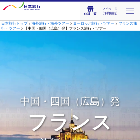
マイページ
（予約確認）
店舗一覧
日本旅行トップ
>
海外旅行・海外ツアー
>
ヨーロッパ旅行・ツアー
>
フランス旅
行・ツアー
> 【中国・四国（広島）発】フランス旅行・ツアー
中国・四国（広島）発
フランス