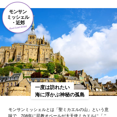
モンサン
ミッシェル
・近郊
Mont Saint Michel
一度は訪れたい
海に浮かぶ神秘の孤島
モンサンミッシェルとは「聖ミカエルの山」という意
味で、708年に司教オベールが大天使ミカエルに「こ