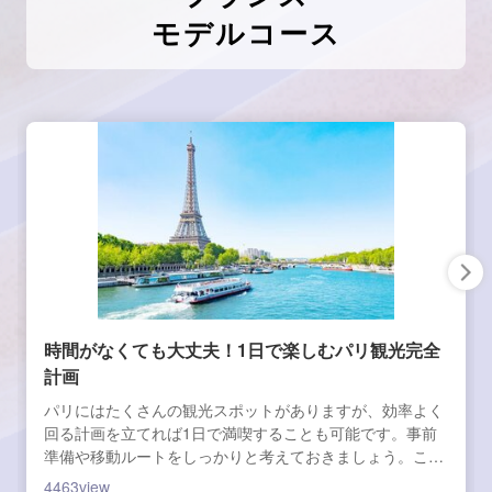
モデルコース
時間がなくても大丈夫！1日で楽しむパリ観光完全
計画
パリにはたくさんの観光スポットがありますが、効率よく
回る計画を立てれば1日で満喫することも可能です。事前
準備や移動ルートをしっかりと考えておきましょう。ここ
では、定番スポットを抑えたパリ旅行のスケジュール案を
4463
view