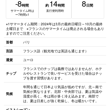
-8
14
8
時間
約
時間
日間
サマータイム時は
直行便利用時
ー7時間※1
※1
サマータイム期間：2024年は3月の最終日曜日～10月の最終
土曜日まで ※フランスのサマータイムは廃止される場合もあり
ますのでご注意ください。
首都
パリ
言語
フランス語（観光地では英語も通じます）
通貨
ユーロ
フランスでのチップは義務ではありませんが、ホテ
チップ
ルやレストランで良いサービスを受けた場合はチッ
プを渡す習慣があります。
年間を通じて日本より気温が低めですが、北～南で
気候が異なります。北部・中央部では、夏は気温や
気候
湿度が高く、冬は雨が多く冷え込みます。南部で
は、夏は日差しが強く乾燥し、冬は暖かいです。
ベストシーズン