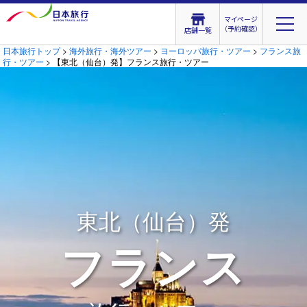
マイページ
（予約確認）
店舗一覧
日本旅行トップ
>
海外旅行・海外ツアー
>
ヨーロッパ旅行・ツアー
>
フランス旅
行・ツアー
> 【東北（仙台）発】フランス旅行・ツアー
東北（仙台）発
フランス