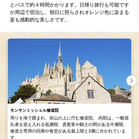
とバスで約４時間かかります。日帰り旅行も可能です
が周辺で宿泊し、朝日に照らされオレンジ色に染まる
姿も感動的な美しさです。
モンサンミッシェル修道院
周りを海で囲まれ、岩山の上に佇む修道院。 内部は、一般巡
礼者を迎え入れる低層階、貴賓客や騎士の間がある中層階、
修道士専用の回廊や食堂がある最上階と3層に分かれていま
す。