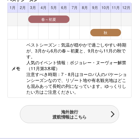
1月
2月
3月
4月
5月
6月
7月
8月
9月
10月
11月
12月
春～初夏
秋
ベストシーズン：
気温が穏やかで過ごしやすい時期
が、3月から6月の春～初夏と、9月から11月の秋で
す。
人気のイベント情報：
ボジョレー・ヌーヴォー解禁
メモ
（11月第3木曜）
注意すべき時期：
7・8月はヨーロパ人のバケーショ
ンシーズンなので、リゾート地や有名観光地はどこ
も混みあって長蛇の列になっています。ゆっくりし
たい方はご注意ください。
海外旅行
渡航情報はこちら