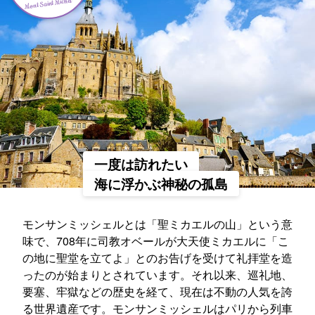
Mont Saint Michel
一度は訪れたい
海に浮かぶ神秘の孤島
モンサンミッシェルとは「聖ミカエルの山」という意
味で、708年に司教オベールが大天使ミカエルに「こ
の地に聖堂を立てよ」とのお告げを受けて礼拝堂を造
ったのが始まりとされています。それ以来、巡礼地、
要塞、牢獄などの歴史を経て、現在は不動の人気を誇
る世界遺産です。モンサンミッシェルはパリから列車