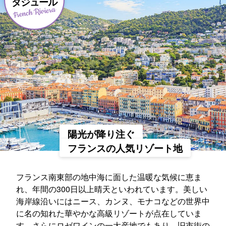
ダジュール
French Riviera
陽光が降り注ぐ
フランスの人気リゾート地
フランス南東部の地中海に面した温暖な気候に恵ま
れ、年間の300日以上晴天といわれています。美しい
海岸線沿いにはニース、カンヌ、モナコなどの世界中
に名の知れた華やかな高級リゾートが点在していま
す。さらにロゼワインの一大産地でもあり、旧市街の