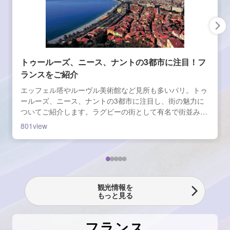
トゥールーズ、ニース、ナントの3都市に注目！フ
ランスをご紹介
エッフェル塔やルーヴル美術館など見所も多いパリ。トゥ
ールーズ、ニース、ナントの3都市に注目し、街の魅力に
ついてご紹介します。ラグビーの街として有名で街並みも
美しいトゥールーズ、冬でも温暖で世界でも有数のリゾー
801
view
ト地として人気の街ニース、フランス人が選ぶ「最も住み
たい町」の上位にランキングされるアートの街ナント…な
どなど見所も盛りだくさん。
観光情報を
もっと見る
フランス