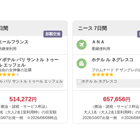
7日間
ニース 7日間
那覇空港
エールフランス
ＡＮＡ
乗継便利用
乗継便利用
ノボテル パリ サントル トゥー
ホテル ル ネグレスコ
ル エッフェル
自由の女神像の近隣
プロムナード デ ザングレの
514,272
657,656
円
円
（燃油・諸税・サービス料込）
（燃油・諸税・サービス料込
1名（大人2名1室利用時）の目安額
大人1名（大人2名1室利用時）の
/10/07出発一例 ※2026/08/08時点
2026/10/07出発一例 ※2026/08