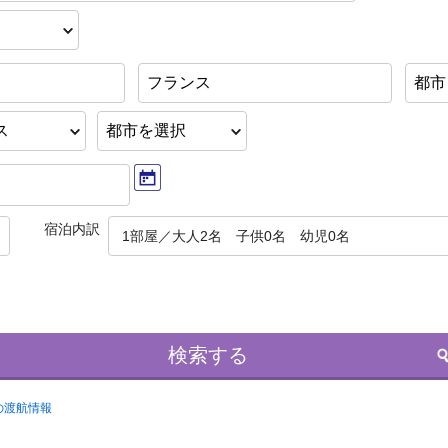
フランス
都市
宿泊内訳
1部屋／大人2名 子供0名 幼児0名
検索する
の渡航情報