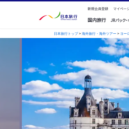
新規会員登録
マイページ
国内旅行
JRパック
日本旅行トップ
>
海外旅行・海外ツアー
>
ヨー