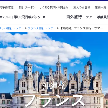
(予約確認)
割引クーポン
よくある質問・お問合せ
法人のお客様
店舗一覧
海外旅行
・ホテル・日帰り・飛行機パック
ツアー・添乗員
▼
ロッパ旅行・ツアー
>
フランス旅行・ツアー
> 【沖縄発】フランス旅行・ツアー
沖縄発
フランス