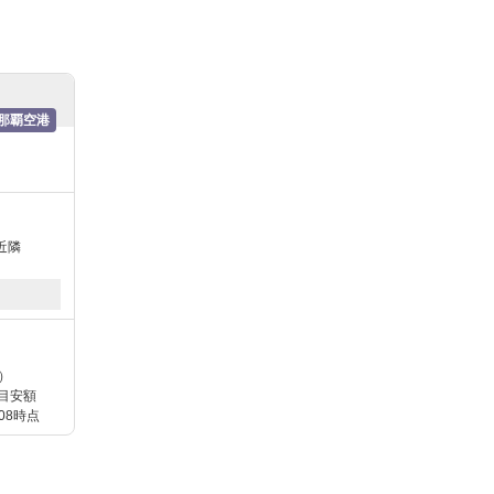
那覇空港
近隣
）
目安額
/08時点