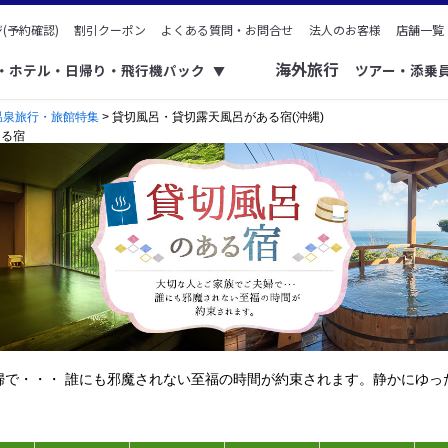
(予約確認)
割引クーポン
よくある質問・お問合せ
法人のお客様
店舗一覧
海外旅行
ク・ホテル・日帰り・飛行機パック
ツアー・添乗
▼
温泉旅行・旅館特集
> 貸切風呂・貸切露天風呂がある宿(沖縄)
ある宿
婦で・・・ 誰にも邪魔されない至福の時間が約束されます。静かにゆっ