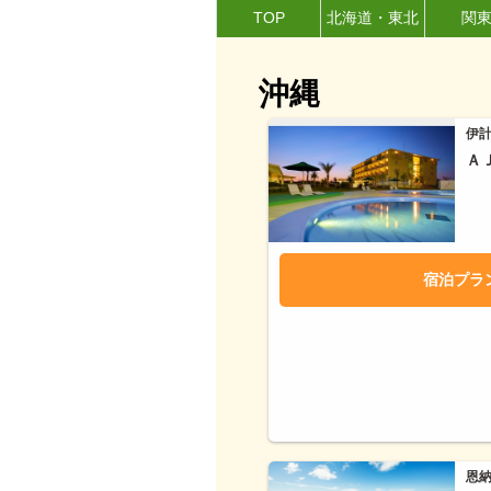
TOP
北海道・東北
関
沖縄
伊
Ａ
宿泊プラ
恩