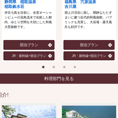
静岡県 稲取温泉
福島県 穴原温泉
稲取銀水荘
吉川屋
伊豆七島を目前に、全室オーシャ
摺上川渓谷に面し、閑静なたたず
ンビューの花鳥流水で化粧した館
まいに建つ近代的和風旅館。パブ
内、ゆとり空間を大切にした和風
リックも充実し、大浴場・露天風
大型旅館です。
呂も好評です。
宿泊プラン
宿泊プラン
JR・新幹線+宿泊プラン
JR・新幹線+宿泊プラン
料理部門を見る
介!