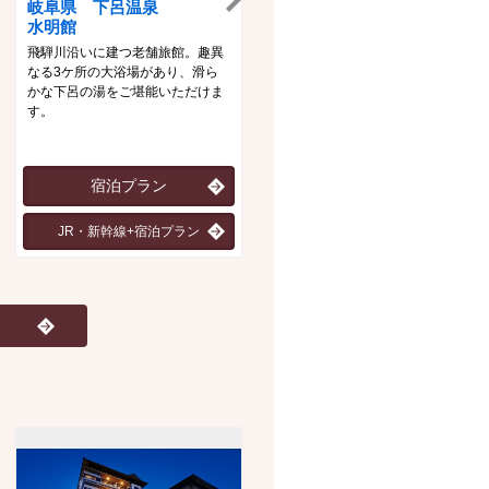
岐阜県 下呂温泉
新潟県 月岡温泉
水明館
白玉の湯泉慶・華鳳
飛騨川沿いに建つ老舗旅館。趣異
自家削泉の「白玉の湯」と優雅な
なる3ケ所の大浴場があり、滑ら
る館内、日本海の幸を生かした料
かな下呂の湯をご堪能いただけま
理の数々が心身共に癒してくれま
す。
す。
宿泊プラン
宿泊プラン（泉慶）
JR・新幹線+宿泊プラン
宿泊プラン（華鳳）