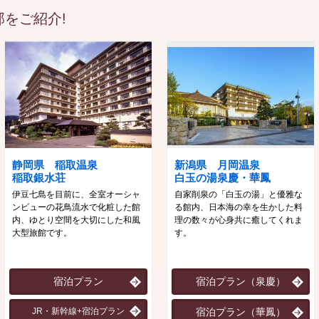
をご紹介!
静岡県 稲取温泉
新潟県 月岡温泉
稲取銀水荘
白玉の湯泉慶・華鳳
伊豆七島を目前に、全室オーシャ
自家削泉の「白玉の湯」と優雅な
ンビューの花鳥流水で化粧した館
る館内、日本海の幸を生かした料
内、ゆとり空間を大切にした和風
理の数々が心身共に癒してくれま
大型旅館です。
す。
宿泊プラン
宿泊プラン（泉慶）
JR・新幹線+宿泊プラン
宿泊プラン（華鳳）