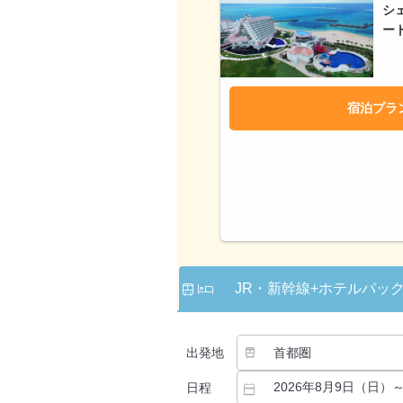
シ
ー
宿泊プラ
JR・新幹線
+ホテルパッ
出発地
日程