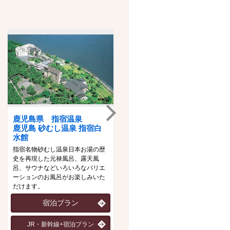
鹿児島県 指宿温泉
石川県 山代温泉
鹿児島 砂むし温泉 指宿白
ゆのくに天祥
水館
趣の異なる三つの大浴場「悠幻の
指宿名物砂むし温泉日本お湯の歴
湯殿」「滝見の湯屋」「九谷の湯
史を再現した元禄風呂、露天風
処」を男女時間帯入れ替えにて、
呂、サウナなどいろいろなバリエ
「一泊三湯十八ゆめぐり」をお楽
ーションのお風呂がお楽しみいた
しみいただけます。
だけます。
宿泊プラン
宿泊プラン
JR・新幹線+宿泊プラン
JR・新幹線+宿泊プラン