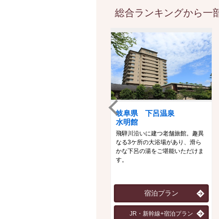
総合ランキングから一部
岐阜県 下呂温泉
水明館
飛騨川沿いに建つ老舗旅館。趣異
なる3ケ所の大浴場があり、滑ら
かな下呂の湯をご堪能いただけま
す。
宿泊プラン
JR・新幹線+宿泊プラン