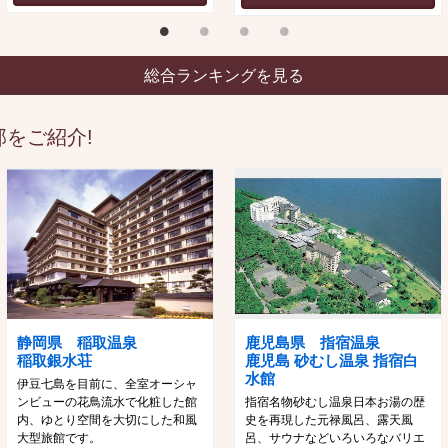
総合ランキングを見る
をご紹介!
静岡県 稲取温泉
鹿児島県 指宿温泉
稲取銀水荘
鹿児島 砂むし温泉 指宿白
水館
伊豆七島を目前に、全室オーシャ
ンビューの花鳥流水で化粧した館
指宿名物砂むし温泉日本お湯の歴
内、ゆとり空間を大切にした和風
史を再現した元禄風呂、露天風
大型旅館です。
呂、サウナなどいろいろなバリエ