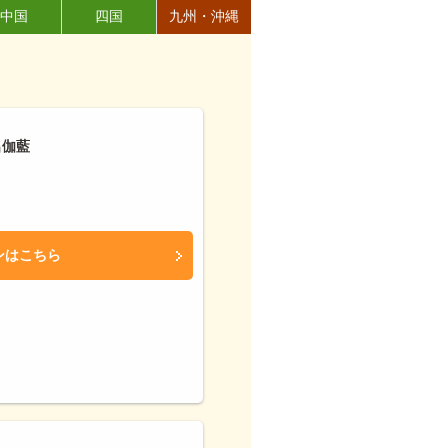
中国
四国
九州・沖縄
名伽藍
ンはこちら