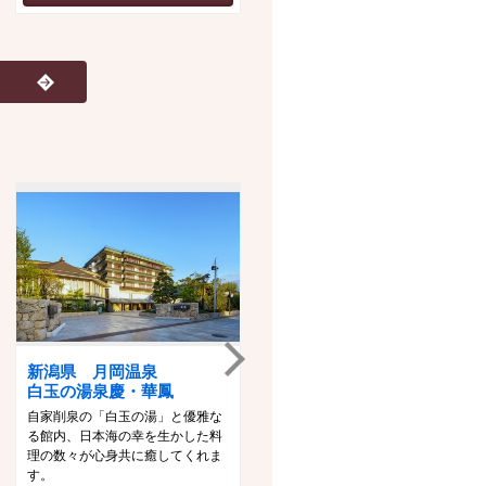
新潟県 月岡温泉
山形県 あつみ温泉
白玉の湯泉慶・華鳳
萬国屋
自家削泉の「白玉の湯」と優雅な
創業３００余年、桜並木に囲まれ
る館内、日本海の幸を生かした料
た風雅な旅館。四季折々の風景が
理の数々が心身共に癒してくれま
広がる大浴場への空中廊下、そし
す。
て緑が眺められる露天風呂など自