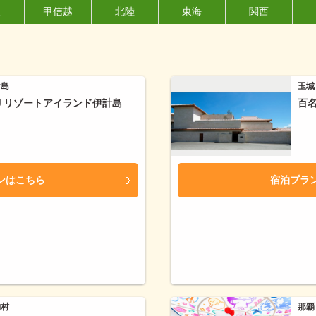
東
甲信越
北陸
東海
関西
計島
玉城
Ｊリゾートアイランド伊計島
百
ンはこちら
宿泊プラ
納村
那覇