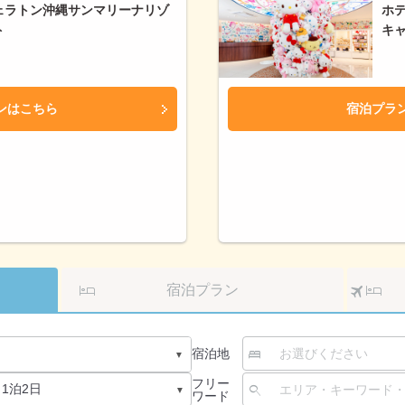
ェラトン沖縄サンマリーナリゾ
ホ
ト
キ
ンはこちら
宿泊プラ
ク
宿泊プラン
宿泊地
フリー
ワード