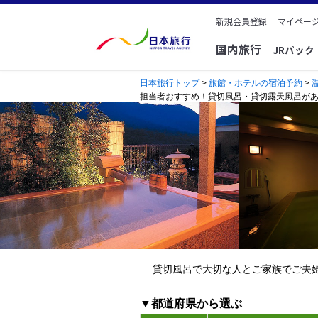
新規会員登録
マイページ
国内旅行
JRパッ
日本旅行トップ
>
旅館・ホテルの宿泊予約
>
担当者おすすめ！貸切風呂・貸切露天風呂が
貸切風呂で大切な人とご家族でご夫
▼都道府県から選ぶ