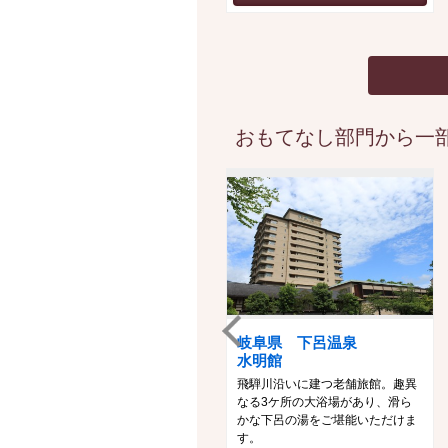
おもてなし部門から一部
岐阜県 下呂温泉
水明館
飛騨川沿いに建つ老舗旅館。趣異
なる3ケ所の大浴場があり、滑ら
かな下呂の湯をご堪能いただけま
す。