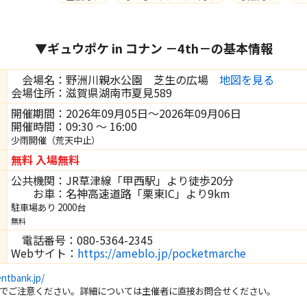
▼ギュウポケ in コナン －4th－の基本情報
会場名：野洲川親水公園 芝生の広場
地図を見る
会場住所：滋賀県湖南市夏見589
開催期間：2026年09月05日～2026年09月06日
開催時間：09:30 ～ 16:00
少雨開催（荒天中止）
無料 入場無料
公共機関：JR草津線「甲西駅」より徒歩20分
お車：名神高速道路「栗東IC」より9km
駐車場あり 2000台
無料
電話番号：080-5364-2345
Webサイト：
https://ameblo.jp/pocketmarche
ntbank.jp/
でご注意ください。詳細については主催者に直接お問合せください。