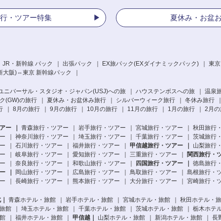
行・ツアー特集
夏休み・お盆
 JR・新幹線 パック
出張パック
EX旅パック
(EXダイナミックパック)
東京
新大阪)⇔東京 新幹線パック
ユニバーサル・スタジオ・ジャパン(USJ)への旅
ハウステンボスへの旅
温泉
(GW)の旅行
夏休み・お盆休み旅行
シルバーウィーク旅行
冬休み旅行
行
8月の旅行
9月の旅行
10月の旅行
11月の旅行
1月の旅行
2月の
アー
青森旅行・ツアー
岩手旅行・ツアー
宮城旅行・ツアー
秋田旅行
ー
神奈川旅行・ツアー
埼玉旅行・ツアー
千葉旅行・ツアー
茨城旅行
ー
石川旅行・ツアー
福井旅行・ツアー
甲信越旅行・ツアー
山梨旅行
ー
岐阜旅行・ツアー
愛知旅行・ツアー
三重旅行・ツアー
関西旅行・
ー
奈良旅行・ツアー
和歌山旅行・ツアー
四国旅行・ツアー
徳島旅行
ー
岡山旅行・ツアー
広島旅行・ツアー
鳥取旅行・ツアー
島根旅行・
ー
長崎旅行・ツアー
熊本旅行・ツアー
大分旅行・ツアー
宮崎旅行・
北
青森ホテル・旅館
岩手ホテル・旅館
宮城ホテル・旅館
秋田ホテル・
旅館
埼玉ホテル・旅館
千葉ホテル・旅館
茨城ホテル・旅館
栃木ホテ
館
福井ホテル・旅館
甲信越
山梨ホテル・旅館
新潟ホテル・旅館
長