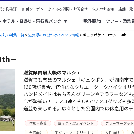
(予約確認)
割引クーポン
よくある質問・お問合せ
法人のお客様
店舗一覧
海外旅行
ク・ホテル・日帰り・飛行機パック
ツアー・添乗
▼
マ別の特集一覧
>
滋賀県のお出かけイベント情報
> ギュウポケ in コナン －4th－
4th－
滋賀県内最大級のマルシェ
滋賀でも有数のマルシェ「ギュウポケ」が湖南市で
130店が集合、個性的なクリエーターやハイクオ
ハンドメイドはもちろんグリーンやフラワーなども
店が勢揃い！ ワンコ連れもOKでワンコグッズも多
道芸も楽しめる。広々とした公園内では休息用のテ
体験・遊覧
展示会・展示イベント
フリーマーケット
全般向け
子ども・ファミリー向け
女性向け