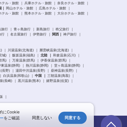
ホテル・旅館
兵庫ホテル・旅館
奈良ホテル・旅館
国
岡山ホテル・旅館
広島ホテル・旅館
ホテル・旅館
熊本ホテル・旅館
大分ホテル・旅館
島旅行
青ヶ島旅行
新島旅行
秩父旅行
旅行
名古屋旅行
伊勢旅行
関西
神戸旅行
)
川湯温泉(北海道)
層雲峡温泉(北海道)
宮城)
飯坂温泉(福島)
北陸
和倉温泉(石川)
群馬)
万座温泉(群馬)
伊香保温泉(群馬)
伊東温泉(静岡)
熱川温泉(静岡)
堂ヶ島温泉(静岡)
(長野)
湯田中渋温泉(長野)
昼神温泉(長野)
白浜温泉(和歌山)
中国
三朝温泉(鳥取)
泉(長崎)
黒川温泉(熊本)
嬉野温泉(佐賀)
版
Cookie
同意しない
同意する
ー
をご確認
テムメンテナンスの
お知らせ
サイトマップ