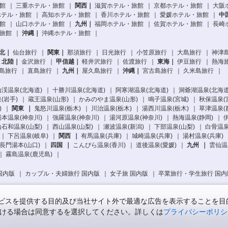
館
三重ホテル・旅館
関西
滋賀ホテル・旅館
京都ホテル・旅館
大阪
ホテル・旅館
高知ホテル・旅館
香川ホテル・旅館
愛媛ホテル・旅館
中
館
山口ホテル・旅館
九州
福岡ホテル・旅館
佐賀ホテル・旅館
長崎
旅館
沖縄
沖縄ホテル・旅館
北
仙台旅行
関東
那須旅行
日光旅行
小笠原旅行
大島旅行
神津
北陸
金沢旅行
甲信越
軽井沢旅行
佐渡旅行
東海
伊豆旅行
熱海
島旅行
直島旅行
九州
屋久島旅行
沖縄
宮古島旅行
久米島旅行
渓温泉(北海道)
十勝川温泉(北海道)
阿寒湖温泉(北海道)
洞爺湖温泉(北海道
(岩手)
蔵王温泉(山形)
かみのやま温泉(山形)
鳴子温泉(宮城)
秋保温泉(
)
関東
鬼怒川温泉(栃木)
川治温泉(栃木)
湯西川温泉(栃木)
草津温泉(
本温泉(神奈川)
強羅温泉(神奈川)
湯河原温泉(神奈川)
熱海温泉(静岡)
石和温泉(山梨)
西山温泉(山梨)
瀬波温泉(新潟)
下部温泉(山梨)
白骨温泉
下呂温泉(岐阜)
関西
有馬温泉(兵庫)
城崎温泉(兵庫)
湯村温泉(兵庫)
長門湯本(山口)
四国
こんぴら温泉(香川)
道後温泉(愛媛)
九州
雲仙温
霧島温泉(鹿児島)
国内版
カップル・夫婦旅行 国内版
女子旅 国内版
卒業旅行・学生旅行 国内
スを提供する目的及び当社サイト外で最適な広告を表示することを目的に
ただける場合は同意するを選択してください。詳しくは
プライバシーポリシ
録票・約款
規約集
旅行条件書
商標について
ニュースリリース
採用情報
シス