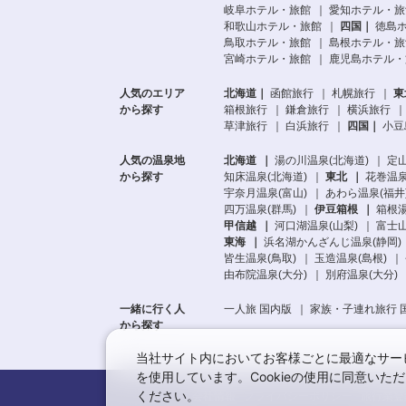
岐阜ホテル・旅館
愛知ホテル・旅
和歌山ホテル・旅館
四国
徳島
鳥取ホテル・旅館
島根ホテル・旅
宮崎ホテル・旅館
鹿児島ホテル・
人気のエリア
北海道
函館旅行
札幌旅行
東
から探す
箱根旅行
鎌倉旅行
横浜旅行
草津旅行
白浜旅行
四国
小豆
人気の温泉地
北海道
湯の川温泉(北海道)
定山
から探す
知床温泉(北海道)
東北
花巻温泉
宇奈月温泉(富山)
あわら温泉(福井
四万温泉(群馬)
伊豆箱根
箱根湯
甲信越
河口湖温泉(山梨)
富士山
東海
浜名湖かんざんじ温泉(静岡)
皆生温泉(鳥取)
玉造温泉(島根)
由布院温泉(大分)
別府温泉(大分)
一緒に行く人
一人旅 国内版
家族・子連れ旅行 
から探す
当社サイト内においてお客様ごとに最適なサービ
を使用しています。Cookieの使用に同意い
ください。
会社情報
プライバシーポリシー
旅行業登