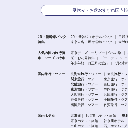
夏休み・お盆おすすめ国内旅
JR・新幹線パック
JR・新幹線＋ホテルパック
日帰り
特集
東京⇔名古屋 新幹線パック
大阪(
人気の国内旅行特
東京ディズニーリゾート®への旅
集・シーズン特集
桜・お花見特集
ゴールデンウィーク
年末年始・お正月の旅行
7月の旅
国内旅行・ツアー
北海道旅行・ツアー
東北旅行・ツ
関東旅行・ツアー
東京旅行・ツア
北陸旅行・ツアー
富山旅行・ツア
東海旅行・ツアー
静岡旅行・ツア
大阪旅行・ツアー
兵庫旅行・ツア
愛媛旅行・ツアー
中国旅行・ツア
福岡旅行・ツアー
佐賀旅行・ツア
国内ホテル
北海道
北海道ホテル・旅館
東
東京ホテル・旅館
神奈川ホテル・
富山ホテル・旅館
石川ホテル・旅