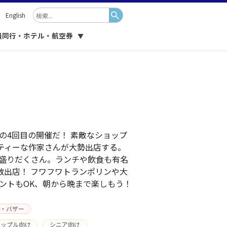
English
員同行・ホテル・航空券
▼
の4回目の開催だ！ 素敵なショップ
リティーな作家さんが大勢出店する。
盛りだくさん。ランチや飲食も有名
数出店！ フワフワトランポリンや大
ントもOK、朝から晩まで楽しもう！
・バザー
カップル向け
シニア向け