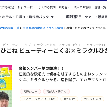
(予約確認)
割引クーポン
よくある質問・お問合せ
法人のお客様
店舗一覧
海外旅行
ク・ホテル・日帰り・飛行機パック
ツアー・添乗
▼
マ別の特集一覧
>
滋賀県のお出かけイベント情報
> 最強！ものまねフェスinひこ
 ビューティーコクブ ミラクルヒカル アラマキヨウコ エハラマサヒロ
nひこね ビューティーこくぶ×ミラクル
豪華メンバー夢の競演！！
圧倒的な歌唱力で観客を魅了するものまねタレント
くぶ、ミラクルひかる、荒牧陽子、エハラマサヒロ
各種ショー
芸能人・著名人
子ども・ファミリー向け
女性向け
カップル向け