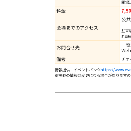
開場15
料金
7,
公共
お車
会場までのアクセス
駐車場
駐車無
電話
お問合せ先
We
備考
チケッ
情報提供：イベントバンク
https://www.eve
※掲載の情報は変更になる場合がありますの