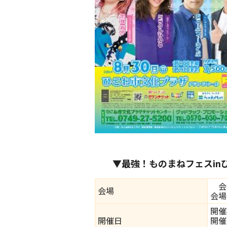
▼最強！ものまねフェスin
会
会場
会場
開催
開催日
開催時