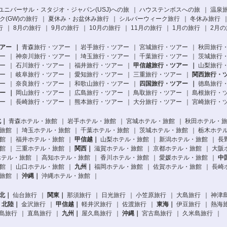
ユニバーサル・スタジオ・ジャパン(USJ)への旅
ハウステンボスへの旅
温泉
(GW)の旅行
夏休み・お盆休み旅行
シルバーウィーク旅行
冬休み旅行
行
8月の旅行
9月の旅行
10月の旅行
11月の旅行
1月の旅行
2月の
アー
青森旅行・ツアー
岩手旅行・ツアー
宮城旅行・ツアー
秋田旅行
ー
神奈川旅行・ツアー
埼玉旅行・ツアー
千葉旅行・ツアー
茨城旅行
ー
石川旅行・ツアー
福井旅行・ツアー
甲信越旅行・ツアー
山梨旅行
ー
岐阜旅行・ツアー
愛知旅行・ツアー
三重旅行・ツアー
関西旅行・
ー
奈良旅行・ツアー
和歌山旅行・ツアー
四国旅行・ツアー
徳島旅行
ー
岡山旅行・ツアー
広島旅行・ツアー
鳥取旅行・ツアー
島根旅行・
ー
長崎旅行・ツアー
熊本旅行・ツアー
大分旅行・ツアー
宮崎旅行・
北
青森ホテル・旅館
岩手ホテル・旅館
宮城ホテル・旅館
秋田ホテル・
旅館
埼玉ホテル・旅館
千葉ホテル・旅館
茨城ホテル・旅館
栃木ホテ
館
福井ホテル・旅館
甲信越
山梨ホテル・旅館
新潟ホテル・旅館
長
館
三重ホテル・旅館
関西
滋賀ホテル・旅館
京都ホテル・旅館
大阪
ホテル・旅館
高知ホテル・旅館
香川ホテル・旅館
愛媛ホテル・旅館
中
館
山口ホテル・旅館
九州
福岡ホテル・旅館
佐賀ホテル・旅館
長崎
旅館
沖縄
沖縄ホテル・旅館
北
仙台旅行
関東
那須旅行
日光旅行
小笠原旅行
大島旅行
神津
北陸
金沢旅行
甲信越
軽井沢旅行
佐渡旅行
東海
伊豆旅行
熱海
島旅行
直島旅行
九州
屋久島旅行
沖縄
宮古島旅行
久米島旅行