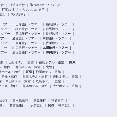
旅行
日帰り旅行
飛行機+ホテルパック
紅葉旅行
クリスマスの旅行
旅行
3月の旅行
・ツアー
山形旅行・ツアー
福島旅行・ツアー
・ツアー
栃木旅行・ツアー
群馬旅行・ツアー
・ツアー
新潟旅行・ツアー
長野旅行・ツアー
ツアー
滋賀旅行・ツアー
京都旅行・ツアー
・ツアー
高知旅行・ツアー
香川旅行・ツアー
ツアー
山口旅行・ツアー
九州旅行・ツアー
ツアー
鹿児島旅行・ツアー
沖縄旅行・ツアー
旅館
山形ホテル・旅館
福島ホテル・旅館
関東
ル・旅館
群馬ホテル・旅館
北陸
野ホテル・旅館
東海
静岡ホテル・旅館
ホテル・旅館
兵庫ホテル・旅館
奈良ホテル・旅館
国
岡山ホテル・旅館
広島ホテル・旅館
ホテル・旅館
熊本ホテル・旅館
大分ホテル・旅館
島旅行
青ヶ島旅行
新島旅行
秩父旅行
旅行
名古屋旅行
伊勢旅行
関西
神戸旅行