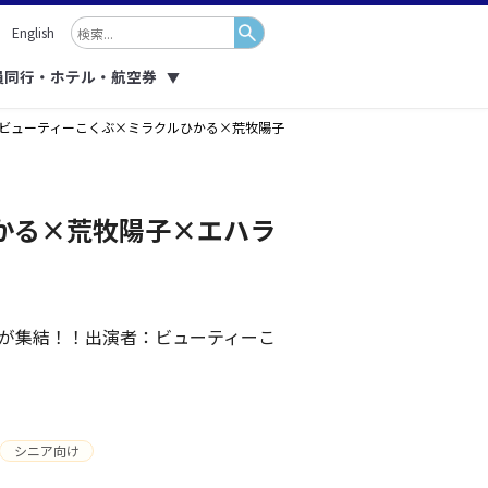
English
員同行・ホテル・航空券
▼
ね ビューティーこくぶ×ミラクルひかる×荒牧陽子
ひかる×荒牧陽子×エハラ
が集結！！出演者：ビューティーこ
シニア向け