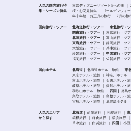
人気の国内旅行特
東京ディズニーリゾート®への旅
集・シーズン特集
桜・お花見特集
ゴールデンウィーク
年末年始・お正月の旅行
7月の旅
国内旅行・ツアー
北海道旅行・ツアー
東北旅行・ツ
関東旅行・ツアー
東京旅行・ツア
北陸旅行・ツアー
富山旅行・ツア
東海旅行・ツアー
静岡旅行・ツア
大阪旅行・ツアー
兵庫旅行・ツア
愛媛旅行・ツアー
中国旅行・ツア
福岡旅行・ツアー
佐賀旅行・ツア
国内ホテル
北海道
北海道ホテル・旅館
東
東京ホテル・旅館
神奈川ホテル・
富山ホテル・旅館
石川ホテル・旅
岐阜ホテル・旅館
愛知ホテル・旅
和歌山ホテル・旅館
四国
徳島
鳥取ホテル・旅館
島根ホテル・旅
宮崎ホテル・旅館
鹿児島ホテル・
人気のエリア
北海道
函館旅行
札幌旅行
東
から探す
箱根旅行
鎌倉旅行
横浜旅行
草津旅行
白浜旅行
四国
小豆