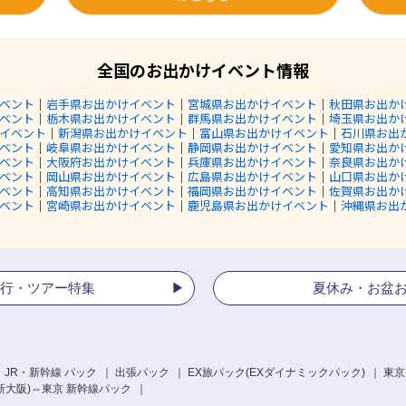
全国のお出かけイベント情報
ベント
｜
岩手県お出かけイベント
｜
宮城県お出かけイベント
｜
秋田県お出か
ベント
｜
栃木県お出かけイベント
｜
群馬県お出かけイベント
｜
埼玉県お出か
イベント
｜
新潟県お出かけイベント
｜
富山県お出かけイベント
｜
石川県お出
ベント
｜
岐阜県お出かけイベント
｜
静岡県お出かけイベント
｜
愛知県お出か
ベント
｜
大阪府お出かけイベント
｜
兵庫県お出かけイベント
｜
奈良県お出か
ベント
｜
岡山県お出かけイベント
｜
広島県お出かけイベント
｜
山口県お出か
ベント
｜
高知県お出かけイベント
｜
福岡県お出かけイベント
｜
佐賀県お出か
ベント
｜
宮崎県お出かけイベント
｜
鹿児島県お出かけイベント
｜
沖縄県お出
行・ツアー特集
夏休み・お盆
 JR・新幹線 パック
出張パック
EX旅パック
(EXダイナミックパック)
東京
新大阪)⇔東京 新幹線パック