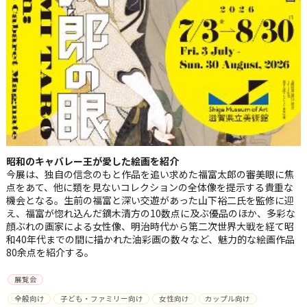
昭和のキャバレー王が愛した絵画を紹介
今展は、独自の信念のもと作品を追い求めた福富太郎の審美眼に焦
点をあて、他に類を見ないコレクションの全体像を提示する貴重な
機会となる。生前の福富と深い交遊があった山下裕二氏を監修に迎
え、福富が惚れ込んだ鏑木清方の10数点に及ぶ優品のほか、多彩な
顔ぶれの画家による女性像、明治時代から第二次世界大戦を経て昭
和40年代までの間に描かれた油彩画の数々など、魅力的な絵画作品
80余点を紹介する。
展覧会
全般向け
子ども・ファミリー向け
女性向け
カップル向け