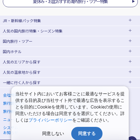
夏休み・お盆おすすめ海外旅行・ツアー特集
JR・新幹線パック
特集
人気の国内旅行特集・シーズン特集
JR・新幹線＋ホテルパック
日帰り JR・新幹線 パック
国内旅行・ツアー
出張パック
EX旅パック
東京ディズニーリゾート®への旅
ユニバーサル・スタジオ・ジャパン(USJ)
(EXダイナミックパック)
への旅
国内ホテル
北海道旅行・ツアー
東京⇔大阪(新大阪) 新幹線パック
東京⇔名古屋 新幹線パック
ハウステンボスへの旅
温泉旅行
人気のエリア
から探す
東北旅行・ツアー
大阪(新大阪)⇔東京 新幹線パック
日帰り旅行
飛行機+ホテルパック
人気の温泉地
から探す
青森旅行・ツアー
岩手旅行・ツアー
北海道ホテル・旅館
桜・お花見特集
ゴールデンウィーク(GW)の旅行
一緒に行く人
から探す
宮城旅行・ツアー
秋田旅行・ツアー
函館旅行
札幌旅行
北海道
夏休み・お盆休み旅行
シルバーウィーク旅行
山形旅行・ツアー
福島旅行・ツアー
青森ホテル・旅館
岩手ホテル・旅館
湯の川温泉(北海道)
定山渓温泉(北海道)
一人旅 国内版
家族・子連れ旅行 国内版
当社サイト内においてお客様ごとに最適なサービスを提
会社情報
プライバシーポリシー
冬休み旅行
紅葉旅行
供する目的及び当社サイト外で最適な広告を表示するこ
旅行業登録票・約款
規約集
関東旅行・ツアー
宮城ホテル・旅館
秋田ホテル・旅館
仙台旅行
十勝川温泉(北海道)
阿寒湖温泉(北海道)
カップル・夫婦旅行 国内版
女子旅 国内版
とを目的にCookieを使用しています。Cookieの使用に
クリスマスの旅行
年末年始・お正月の旅行
旅行条件書
商標について
同意いただける場合は同意するを選択してください。詳
東京旅行・ツアー
神奈川旅行・ツアー
山形ホテル・旅館
福島ホテル・旅館
洞爺湖温泉(北海道)
川湯温泉(北海道)
卒業旅行・学生旅行 国内版
7月の旅行
8月の旅行
ニュースリリース
採用情報
しくは
プライバシーポリシー
をご確認ください。
埼玉旅行・ツアー
千葉旅行・ツアー
那須旅行
日光旅行
層雲峡温泉(北海道)
知床温泉(北海道)
システムメンテナンスの
サイトマップ
9月の旅行
10月の旅行
お知らせ
同意しない
同意する
茨城旅行・ツアー
栃木旅行・ツアー
東京ホテル・旅館
神奈川ホテル・旅館
小笠原旅行
大島旅行
東北
11月の旅行
1月の旅行