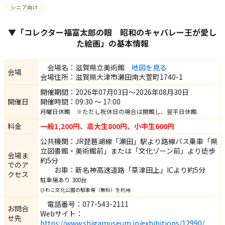
シニア向け
▼「コレクター福富太郎の眼 昭和のキャバレー王が愛し
た絵画」の基本情報
会場名：滋賀県立美術館
地図を見る
会場
会場住所：滋賀県大津市瀬田南大萱町1740-1
開催期間：2026年07月03日～2026年08月30日
開催日
開催時間：09:30 ～ 17:00
月曜日休館 ※ただし祝休日の場合は開館し、翌平日休館
料金
一般1,200円、高大生800円、小中生600円
公共機関：JR琵琶湖線「瀬田」駅より路線バス乗車「県
立図書館・美術館前」または「文化ゾーン前」より徒歩
会場ま
約5分
でのア
お車：新名神高速道路「草津田上」ICより約5分
クセス
駐車場あり 300台
びわこ文化公園の駐車場（無料）を利用
電話番号：077-543-2111
お問合
Webサイト：
せ先
https://www.shigamuseum.jp/exhibitions/12990/