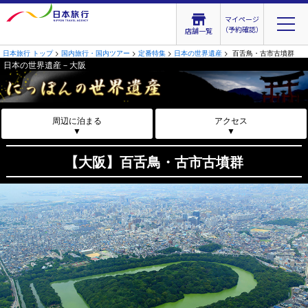
マイページ
（予約確認）
店舗一覧
日本旅行 トップ
>
国内旅行・国内ツアー
>
定番特集
>
日本の世界遺産
> 百舌鳥・古市古墳群
日本の世界遺産－大阪
周辺に泊まる
アクセス
▼
▼
【大阪】百舌鳥・古市古墳群