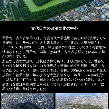
古代日本の政治文化の中心
百舌鳥・古市古墳群では、古墳時代の最盛期である4世紀後半から5
世紀後半に、身分の高い人を葬る墓として、盛んに古墳が造られ
た。1945（昭和20）年以降、戦災復興の開発によって多くの古墳が
破壊されたが、百舌鳥古墳群では44基、古市古墳群では45基の古墳
が現存している。
所在する古墳の規模・形状は多様であり、形状に関しては、世界で
も独特な鍵穴形状を持つ前方後円墳を筆頭に帆立形貝墳、円墳、方
墳の四つからなり、規模に関しては、墳長が500m近くある世界最大
規模の仁徳天皇陵古墳のような大型古墳から、墳長20～40ｍ程度の
小型古墳まで存在する。日本古代の古墳時代の文化を代表し、また
類まれな物証を提供するものとして高く評価され、2019年7月、世
界文化遺産に登録されました。