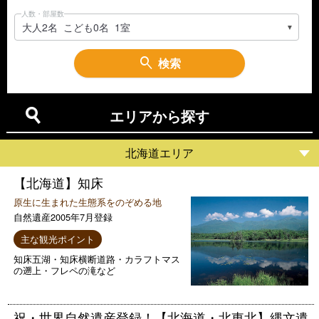
人数・部屋数
検索
エリアから探す
北海道エリア
【北海道】知床
原生に生まれた生態系をのぞめる地
自然遺産2005年7月登録
主な観光ポイント
知床五湖・知床横断道路・カラフトマス
の遡上・フレペの滝など
祝・世界自然遺産登録！【北海道・北東北】縄文遺