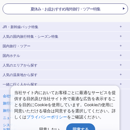
夏休み・お盆おすすめ海外旅行・ツアー特集
JR・新幹線パック
特集
人気の国内旅行特集・シーズン特集
JR・新幹線＋ホテルパック
日帰り JR・新幹線 パック
出張パック
EX旅パック
国内旅行・ツアー
東京ディズニーリゾート®への旅
ユニバーサル・スタジオ・ジャパン(USJ)
(EXダイナミックパック)
への旅
国内ホテル
北海道旅行・ツアー
東京⇔大阪(新大阪) 新幹線パック
東京⇔名古屋 新幹線パック
ハウステンボスへの旅
温泉旅行
東北旅行・ツアー
人気のエリア
から探す
大阪(新大阪)⇔東京 新幹線パック
日帰り旅行
飛行機+ホテルパック
青森旅行・ツアー
岩手旅行・ツアー
北海道ホテル・旅館
人気の温泉地
から探す
桜・お花見特集
ゴールデンウィーク(GW)の旅行
宮城旅行・ツアー
秋田旅行・ツアー
函館旅行
札幌旅行
一緒に行く人
から探す
北海道
夏休み・お盆休み旅行
シルバーウィーク旅行
当社サイト内においてお客様ごとに最適なサービスを提
山形旅行・ツアー
福島旅行・ツアー
青森ホテル・旅館
岩手ホテル・旅館
湯の川温泉(北海道)
定山渓温泉(北海道)
一人旅 国内版
家族・子連れ旅行 国内版
会社情報
プライバシーポリシー
冬休み旅行
紅葉旅行
供する目的及び当社サイト外で最適な広告を表示するこ
関東旅行・ツアー
宮城ホテル・旅館
秋田ホテル・旅館
仙台旅行
十勝川温泉(北海道)
阿寒湖温泉(北海道)
旅行業登録票・約款
規約集
カップル・夫婦旅行 国内版
女子旅 国内版
とを目的にCookieを使用しています。Cookieの使用に
クリスマスの旅行
年末年始・お正月の旅行
旅行条件書
商標について
同意いただける場合は同意するを選択してください。詳
東京旅行・ツアー
神奈川旅行・ツアー
山形ホテル・旅館
福島ホテル・旅館
洞爺湖温泉(北海道)
川湯温泉(北海道)
卒業旅行・学生旅行 国内版
7月の旅行
8月の旅行
しくは
プライバシーポリシー
をご確認ください。
ニュースリリース
採用情報
埼玉旅行・ツアー
千葉旅行・ツアー
那須旅行
日光旅行
層雲峡温泉(北海道)
知床温泉(北海道)
9月の旅行
10月の旅行
システムメンテナンスの
サイトマップ
お知らせ
同意しない
同意する
茨城旅行・ツアー
栃木旅行・ツアー
東京ホテル・旅館
神奈川ホテル・旅館