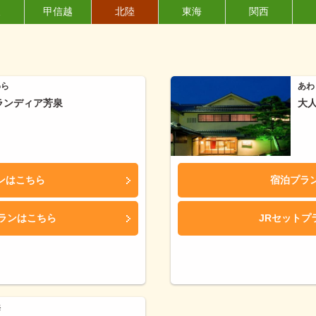
東
甲信越
北陸
東海
関西
わら
あわ
ランディア芳泉
大
ンはこちら
宿泊プラ
プランはこちら
JRセットプ
浜