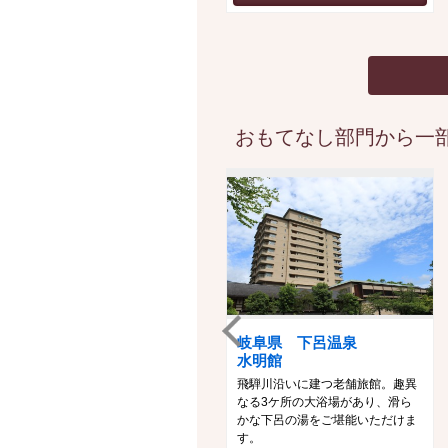
おもてなし部門から一部
岐阜県 下呂温泉
水明館
飛騨川沿いに建つ老舗旅館。趣異
なる3ケ所の大浴場があり、滑ら
かな下呂の湯をご堪能いただけま
す。