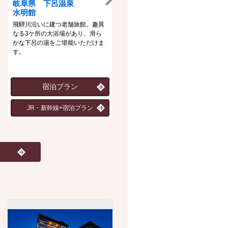
岐阜県 下呂温泉
新潟県 月岡温泉
水明館
白玉の湯泉慶・華鳳
飛騨川沿いに建つ老舗旅館。趣異
自家削泉の「白玉の湯」と優雅な
なる3ケ所の大浴場があり、滑ら
る館内、日本海の幸を生かした料
かな下呂の湯をご堪能いただけま
理の数々が心身共に癒してくれま
す。
す。
宿泊プラン
宿泊プラン（泉慶）
JR・新幹線+宿泊プラン
宿泊プラン（華鳳）