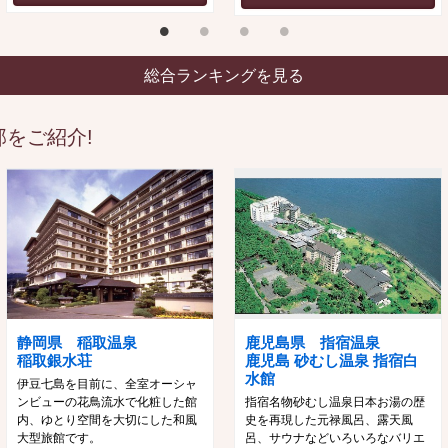
総合ランキングを見る
をご紹介!
静岡県 稲取温泉
鹿児島県 指宿温泉
稲取銀水荘
鹿児島 砂むし温泉 指宿白
水館
伊豆七島を目前に、全室オーシャ
ンビューの花鳥流水で化粧した館
指宿名物砂むし温泉日本お湯の歴
内、ゆとり空間を大切にした和風
史を再現した元禄風呂、露天風
大型旅館です。
呂、サウナなどいろいろなバリエ