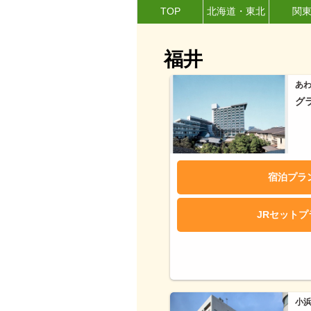
TOP
北海道・東北
関
福井
あ
グ
宿泊プラ
JRセット
小