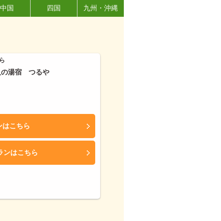
中国
四国
九州・沖縄
ら
人の湯宿 つるや
ンはこちら
ランはこちら