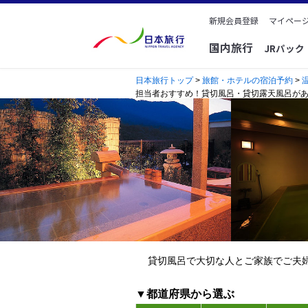
新規会員登録
マイページ
国内旅行
JRパッ
日本旅行トップ
>
旅館・ホテルの宿泊予約
>
担当者おすすめ！貸切風呂・貸切露天風呂が
貸切風呂で大切な人とご家族でご夫
▼都道府県から選ぶ