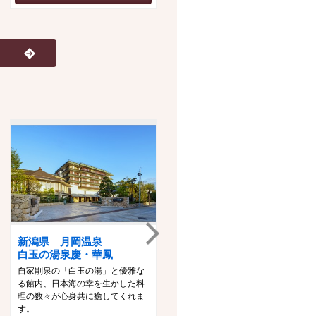
新潟県 月岡温泉
山形県 あつみ温泉
白玉の湯泉慶・華鳳
萬国屋
自家削泉の「白玉の湯」と優雅な
創業３００余年、桜並木に囲まれ
る館内、日本海の幸を生かした料
た風雅な旅館。四季折々の風景が
理の数々が心身共に癒してくれま
広がる大浴場への空中廊下、そし
す。
て緑が眺められる露天風呂など自