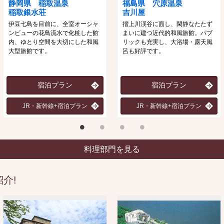
静岡県 稲取温泉
福島県 穴原温泉
稲取銀水荘
吉川屋
伊豆七島を目前に、全室オーシャ
摺上川渓谷に面し、閑静なたたず
ンビューの花鳥流水で化粧した館
まいに建つ近代的和風旅館。パブ
内、ゆとり空間を大切にした和風
リックも充実し、大浴場・露天風
大型旅館です。
呂も好評です。
宿泊プラン
宿泊プラン
JR・新幹線+宿泊プラン
JR・新幹線+宿泊プラン
料理部門を見る
介!