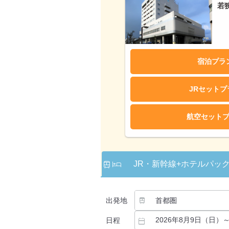
若
宿泊プラ
JRセット
航空セット
JR・新幹線
+ホテルパッ
出発地
日程