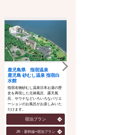
鹿児島県 指宿温泉
石川県 山代温泉
鹿児島 砂むし温泉 指宿白
ゆのくに天祥
水館
趣の異なる三つの大浴場「悠幻の
指宿名物砂むし温泉日本お湯の歴
湯殿」「滝見の湯屋」「九谷の湯
史を再現した元禄風呂、露天風
処」を男女時間帯入れ替えにて、
呂、サウナなどいろいろなバリエ
「一泊三湯十八ゆめぐり」をお楽
ーションのお風呂がお楽しみいた
しみいただけます。
だけます。
宿泊プラン
宿泊プラン
JR・新幹線+宿泊プラン
JR・新幹線+宿泊プラン