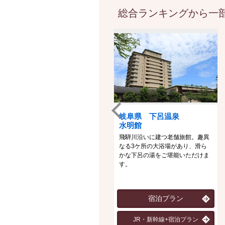
総合ランキングから一部
岐阜県 下呂温泉
水明館
飛騨川沿いに建つ老舗旅館。趣異
なる3ケ所の大浴場があり、滑ら
かな下呂の湯をご堪能いただけま
す。
宿泊プラン
JR・新幹線+宿泊プラン