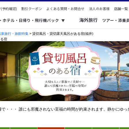
(予約確認)
割引クーポン
よくある質問・お問合せ
法人のお客様
店舗一覧
海外旅行
ク・ホテル・日帰り・飛行機パック
ツアー・添乗
▼
温泉旅行・旅館特集
> 貸切風呂・貸切露天風呂がある宿(福井)
ある宿
婦で・・・ 誰にも邪魔されない至福の時間が約束されます。静かにゆっ