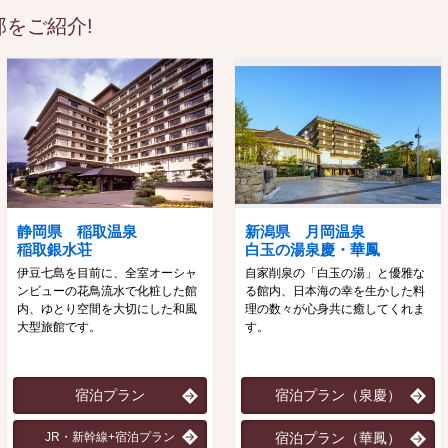
をご紹介!
静岡県 稲取温泉
新潟県 月岡温泉
稲取銀水荘
白玉の湯泉慶・華鳳
伊豆七島を目前に、全室オーシャ
自家削泉の「白玉の湯」と優雅な
ンビューの花鳥流水で化粧した館
る館内、日本海の幸を生かした料
内、ゆとり空間を大切にした和風
理の数々が心身共に癒してくれま
大型旅館です。
す。
宿泊プラン
宿泊プラン（泉慶）
JR・新幹線+宿泊プラン
宿泊プラン（華鳳）