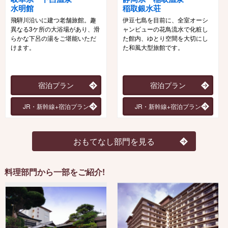
水明館
稲取銀水荘
飛騨川沿いに建つ老舗旅館。趣
伊豆七島を目前に、全室オーシ
異なる3ケ所の大浴場があり、滑
ャンビューの花鳥流水で化粧し
らかな下呂の湯をご堪能いただ
た館内、ゆとり空間を大切にし
けます。
た和風大型旅館です。
宿泊プラン
宿泊プラン
JR・新幹線+宿泊プラン
JR・新幹線+宿泊プラン
おもてなし部門を見る
料理部門から一部をご紹介!