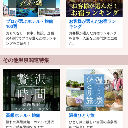
プロが選ぶホテル・旅館
お客様が選んだお宿ラン
100選
キング
おもてなし、食事、施設、企画
お客様が選んだお宿ランキング
の4部門でプロが選んだ宿ランキ
を食事、入浴など部門別にご紹
ングをご紹介！
介。
その他温泉関連特集
高級ホテル・旅館
温泉ひとり旅
憧れの高級旅館・ホテルで贅沢
ひとり旅に嬉しい全国の温泉宿
なひと時を満喫できます。
をご紹介します。