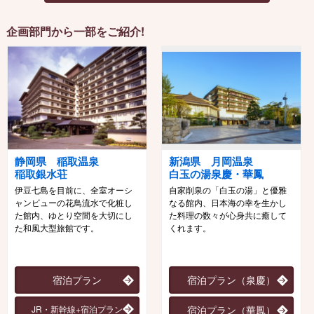
企画部門から一部をご紹介!
静岡県 稲取温泉
新潟県 月岡温泉
稲取銀水荘
白玉の湯泉慶・華鳳
伊豆七島を目前に、全室オーシ
自家削泉の「白玉の湯」と優雅
ャンビューの花鳥流水で化粧し
なる館内、日本海の幸を生かし
た館内、ゆとり空間を大切にし
た料理の数々が心身共に癒して
た和風大型旅館です。
くれます。
宿泊プラン
宿泊プラン（泉慶）
JR・新幹線+宿泊プラン
宿泊プラン（華鳳）