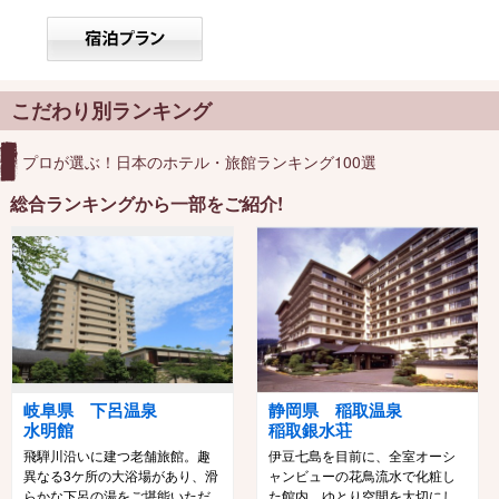
こだわり別ランキング
プロが選ぶ！日本のホテル・旅館ランキング100選
総合ランキングから一部をご紹介!
岐阜県 下呂温泉
静岡県 稲取温泉
水明館
稲取銀水荘
飛騨川沿いに建つ老舗旅館。趣
伊豆七島を目前に、全室オーシ
異なる3ケ所の大浴場があり、滑
ャンビューの花鳥流水で化粧し
らかな下呂の湯をご堪能いただ
た館内、ゆとり空間を大切にし